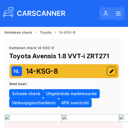
>
>
Kenteken check
Toyota
14-KSG-8
Kenteken check 14-KSG-8
Toyota Avensis 1.8 VVT-i ZRT271
14-KSG-8
NL
Snel naar:
Schade check
Uitgebreide marktwaarde
Verkoopgeschiedenis
APK overzicht