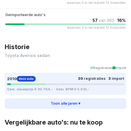
waarvan 3 in de laatste 12 maanden
Geïmporteerde auto's
57
van 360 ·
16%
waarvan 3 in de laatste 12 maanden
Historie
Toyota Avensis sedan
Registraties
Import
2010
30
registraties
·
3
import
deze auto
Gem. nieuwprijs € 30.764,- · Gem. BPM € 5.610,-
Toon alle jaren ▾
Vergelijkbare auto's: nu te koop