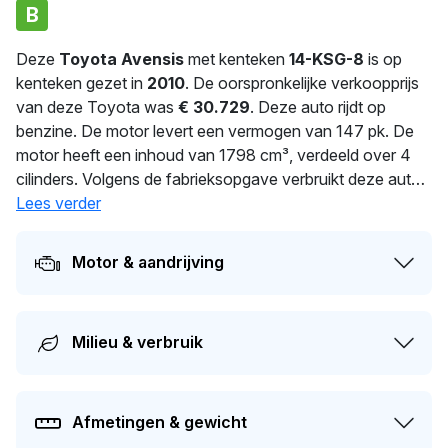
B
Deze
Toyota Avensis
met kenteken
14-KSG-8
is op
kenteken gezet in
2010
. De oorspronkelijke verkoopprijs
van deze Toyota was
€ 30.729
. Deze auto rijdt op
benzine. De motor levert een vermogen van 147 pk. De
motor heeft een inhoud van 1798 cm³, verdeeld over 4
cilinders. Volgens de fabrieksopgave verbruikt deze auto
6.7 l/100 km. Dit model heeft een gewicht van 1.480 kg.
Lees verder
De auto wisselde in 2025 voor het laatst van eigenaar. De
APK is geldig tot 31-12-2026. Dit voertuig heeft 3
Motor & aandrijving
eigenaren gehad in het verleden. Op dit moment bedraagt
de dagwaarde van dit voertuig ongeveer
€ 6.500
.
Milieu & verbruik
Afmetingen & gewicht