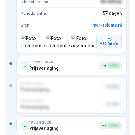
86.500 km
Kilometerstand
157 dagen
Periode online
marktplaats.nl
Bron
+32 foto's
28 MRT 2026
−€
1.000
Prijsverlaging
02 NOV 2024
−€ 500
Prijswijziging
18 NOV 2024
−€ 750
Prijswijziging
Nog 1 prijs verborgen · bekijk in premium
16 JUN 2026
−€
1.000
Prijsverlaging