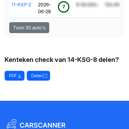
11-KXP-2
2026-
€ 00.000,-
123.456 k
7
06-28
Toon 30 auto's
Kenteken check van 14-KSG-8 delen?
PDF
Delen