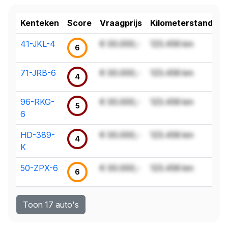
Kenteken
Score
Vraagprijs
Kilometerstand
41-JKL-4
€ 00.000,-
123.456 km
6
71-JRB-6
€ 00.000,-
123.456 km
4
96-RKG-
€ 00.000,-
123.456 km
5
6
HD-389-
€ 00.000,-
123.456 km
4
K
50-ZPX-6
€ 00.000,-
123.456 km
6
Toon 17 auto's