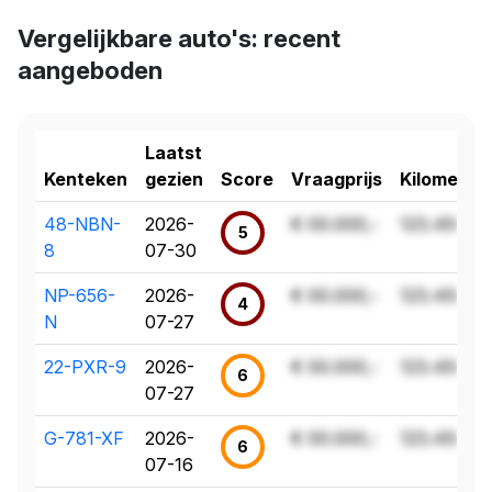
Vergelijkbare auto's: recent
aangeboden
Laatst
Kenteken
gezien
Score
Vraagprijs
Kilometer
48-NBN-
2026-
€ 00.000,-
123.456 k
5
8
07-30
NP-656-
2026-
€ 00.000,-
123.456 k
4
N
07-27
22-PXR-9
2026-
€ 00.000,-
123.456 k
6
07-27
G-781-XF
2026-
€ 00.000,-
123.456 k
6
07-16