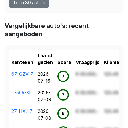
Toon 30 auto's
Vergelijkbare auto's: recent
aangeboden
Laatst
Kenteken
gezien
Score
Vraagprijs
Kilometer
67-GZV-7
2026-
€ 00.000,-
123.456 k
7
07-16
T-595-XL
2026-
€ 00.000,-
123.456 k
7
07-09
27-HXJ-7
2026-
€ 00.000,-
123.456 k
8
07-08