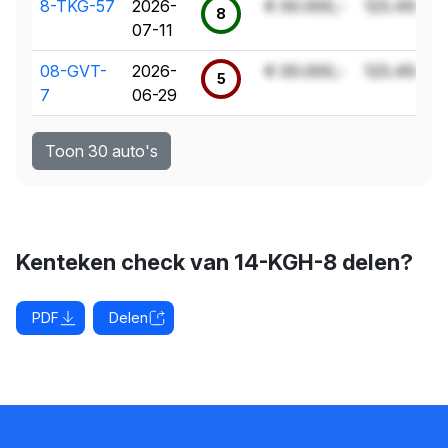
8-TKG-57
2026-
€ 00.000,-
123.456 k
8
07-11
08-GVT-
2026-
€ 00.000,-
123.456 k
5
7
06-29
Toon 30 auto's
Kenteken check van 14-KGH-8 delen?
PDF
Delen