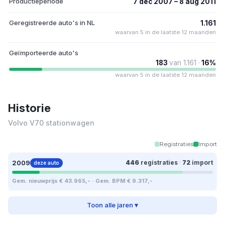
Productieperiode
7 dec 2007 – 8 aug 2011
Geregistreerde auto's in NL
1.161
waarvan 5 in de laatste 12 maanden
Geïmporteerde auto's
183
van 1.161 ·
16%
waarvan 5 in de laatste 12 maanden
Historie
Volvo V70 stationwagen
Registraties
Import
2009
446
registraties
·
72
import
deze auto
Gem. nieuwprijs € 43.965,- · Gem. BPM € 9.317,-
Toon alle jaren ▾