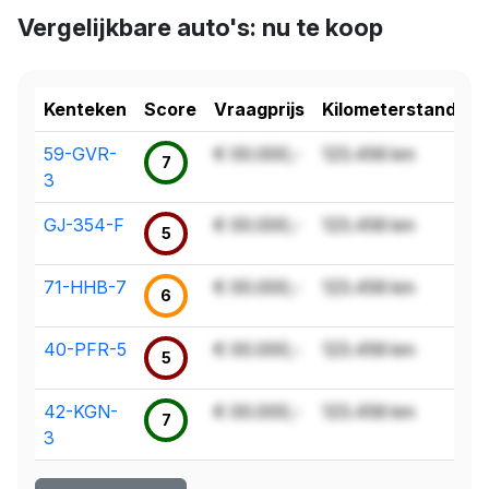
Vergelijkbare auto's: nu te koop
Kenteken
Score
Vraagprijs
Kilometerstand
59-GVR-
€ 00.000,-
123.456 km
7
3
GJ-354-F
€ 00.000,-
123.456 km
5
71-HHB-7
€ 00.000,-
123.456 km
6
40-PFR-5
€ 00.000,-
123.456 km
5
42-KGN-
€ 00.000,-
123.456 km
7
3