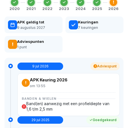
!
2020
2021
2022
2023
2024
2025
2026
APK geldig tot
Keuringen
9 augustus 2027
7 keuringen
Adviespunten
!
1 punt
9 jul 2026
Adviespunt
!
APK Keuring 2026
!
om 13:55
BANDEN & WIELEN
Band(en) aanwezig met een profieldiepte van
!
1,6 t/m 2,5 mm
29 jul 2025
Goedgekeurd