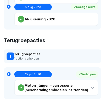
9 aug 2020
Goedgekeurd
APK Keuring 2020
Terugroepacties
Terugroepacties
!
1 actie · verholpen
29 jun 2020
Verholpen
Motorrijtuigen - carrosserie
(beschermingsmiddelen inzittenden)