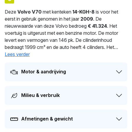
Deze
Volvo V70
met kenteken
14-KGH-8
is voor het
eerst in gebruik genomen in het jaar
2009
. De
nieuwwaarde van deze Volvo bedroeg
€ 41.324
. Het
voertuig is uitgerust met een benzine motor. De motor
levert een vermogen van 146 pk. De cilinderinhoud
bedraagt 1999 cm³ en de auto heeft 4 cilinders. Het
gemiddeld verbruik bedraagt 8.6 liter per 100 km. Dit
Lees verder
model heeft een gewicht van 1.567 kg. Dit voertuig is al
67
dagen in handen van dezelfde eigenaar. Dit voertuig
Motor & aandrijving
moet over 366 dagen opnieuw APK-gekeurd worden. Dit
voertuig heeft 3 eigenaren gehad in het verleden. De
huidige dagwaarde van deze auto wordt geschat op
€
Milieu & verbruik
3.800
.
Afmetingen & gewicht