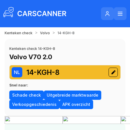
>
>
Kenteken check
Volvo
14-KGH-8
Kenteken check 14-KGH-8
Volvo V70 2.0
14-KGH-8
NL
Snel naar:
Schade check
Uitgebreide marktwaarde
Verkoopgeschiedenis
APK overzicht