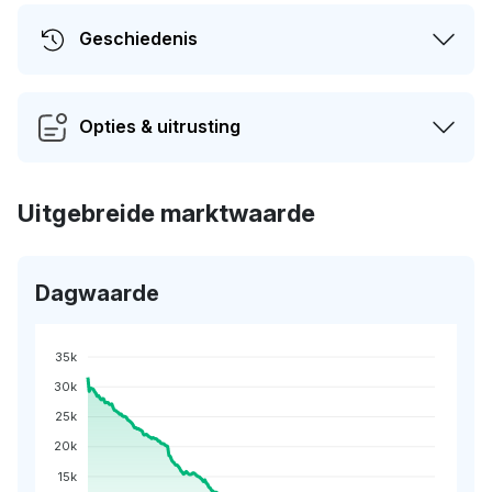
Geschiedenis
Opties & uitrusting
Uitgebreide marktwaarde
Dagwaarde
35k
30k
25k
20k
15k