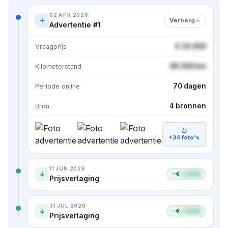
02 APR 2026
Verberg
Advertentie #1
€ 24.950
Vraagprijs
86.500 km
Kilometerstand
70 dagen
Periode online
4 bronnen
Bron
+34 foto's
11 JUN 2026
−€
1.000
Prijsverlaging
31 JUL 2026
−€
1.000
Prijsverlaging