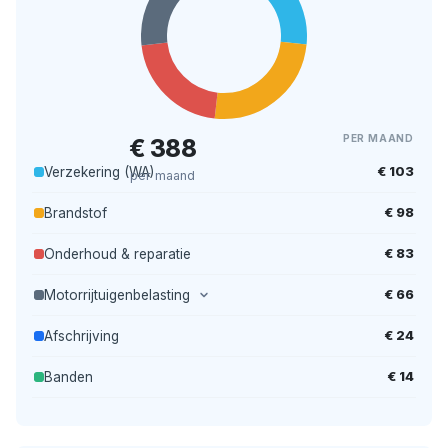
PER MAAND
€ 388
€ 103
Verzekering (WA)
per maand
€ 98
Brandstof
€ 83
Onderhoud & reparatie
€ 66
Motorrijtuigenbelasting
€ 24
Afschrijving
€ 14
Banden