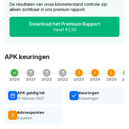
De resultaten van onze kilometerstand controle zijn
alleen zichtbaar in ons premium rapport.
Download het Premium Rapport
Vanaf €2,50
APK keuringen
?
?
?
!
!
!
2020
2021
2022
2022
2023
2024
2025
20
APK geldig tot
Keuringen
12 februari 2027
8 keuringen
Adviespunten
!
9 punten