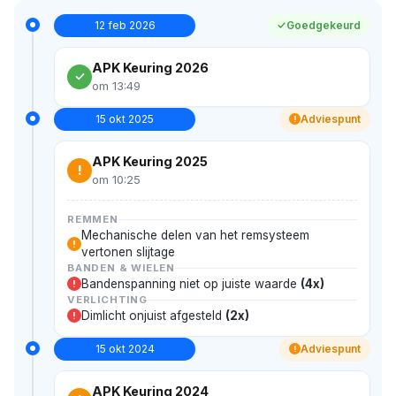
12 feb 2026
Goedgekeurd
APK Keuring 2026
om 13:49
15 okt 2025
Adviespunt
!
APK Keuring 2025
!
om 10:25
REMMEN
Mechanische delen van het remsysteem
!
vertonen slijtage
BANDEN & WIELEN
Bandenspanning niet op juiste waarde
(4x)
!
VERLICHTING
Dimlicht onjuist afgesteld
(2x)
!
15 okt 2024
Adviespunt
!
APK Keuring 2024