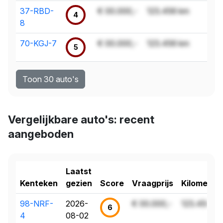
37-RBD-
€ 00.000,-
123.456 km
4
8
70-KGJ-7
€ 00.000,-
123.456 km
5
Toon 30 auto's
Vergelijkbare auto's: recent
aangeboden
Laatst
Kenteken
gezien
Score
Vraagprijs
Kilometer
98-NRF-
2026-
€ 00.000,-
123.456 k
6
4
08-02