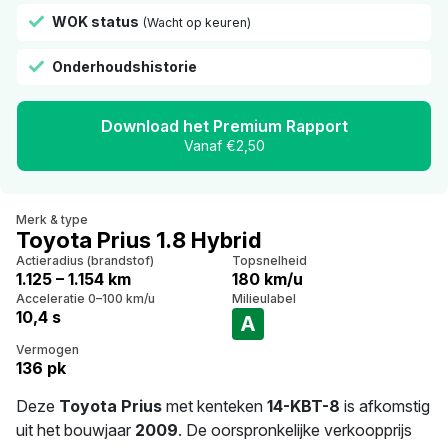
WOK status
(Wacht op keuren)
Onderhoudshistorie
Download het Premium Rapport
Vanaf €2,50
Merk & type
Toyota Prius 1.8 Hybrid
Actieradius (brandstof)
Topsnelheid
1.125 – 1.154 km
180 km/u
Acceleratie 0–100 km/u
Milieulabel
10,4 s
A
Vermogen
136 pk
Deze
Toyota Prius
met kenteken
14-KBT-8
is afkomstig
uit het bouwjaar
2009
. De oorspronkelijke verkoopprijs