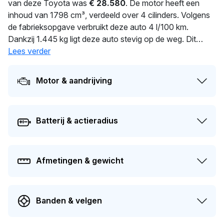
van deze Toyota was
€ 28.580
. De motor heeft een
inhoud van 1798 cm³, verdeeld over 4 cilinders. Volgens
de fabrieksopgave verbruikt deze auto 4 l/100 km.
Dankzij 1.445 kg ligt deze auto stevig op de weg. Dit
voertuig is al
Lees verder
127
dagen in handen van dezelfde eigenaar.
Dit voertuig moet over 188 dagen opnieuw APK-gekeurd
worden. Dit voertuig heeft 1 eigenaren gehad in het
Motor & aandrijving
verleden. De huidige dagwaarde van deze auto wordt
geschat op
€ 3.800
.
Batterij & actieradius
Afmetingen & gewicht
Banden & velgen