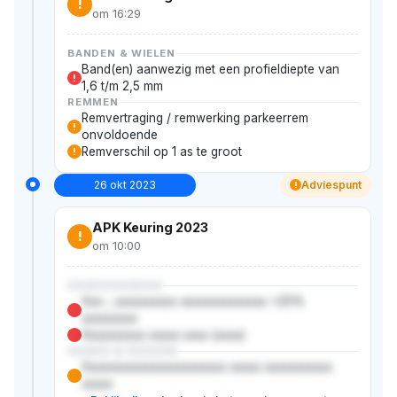
!
om 16:29
BANDEN & WIELEN
Band(en) aanwezig met een profieldiepte van
!
1,6 t/m 2,5 mm
REMMEN
Remvertraging / remwerking parkeerrem
!
onvoldoende
Remverschil op 1 as te groot
!
26 okt 2023
Adviespunt
!
APK Keuring 2023
!
om 10:00
XXXXXXXXXXX
Xxx-, xxxxxxxxxx xxxxxxxxxxxxxx >25%
xxxxxxxxx
Xxxxxxxxxx xxxxx xxxx (xxxx)
XXXXX & XXXXXX
Xxxxxxxxxxxxxxxxxxxxxxx xxxxx xxxxxxxxxxx
xxxxx