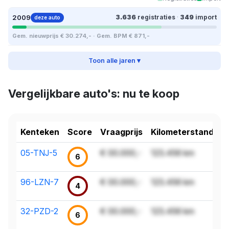
2009
3.636
registraties
·
349
import
deze auto
Gem. nieuwprijs € 30.274,- · Gem. BPM € 871,-
Toon alle jaren ▾
Vergelijkbare auto's: nu te koop
Kenteken
Score
Vraagprijs
Kilometerstand
05-TNJ-5
€ 00.000,-
123.456 km
6
96-LZN-7
€ 00.000,-
123.456 km
4
32-PZD-2
€ 00.000,-
123.456 km
6