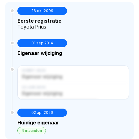
26 okt 2009
Eerste registratie
Toyota Prius
01 sep 2014
Eigenaar wijziging
14 MRT 2024
Eigenaar wijziging
02 JUN 2024
Eigenaar wijziging
Verborgen historie · bekijk in premium
02 apr 2026
Huidige eigenaar
4 maanden