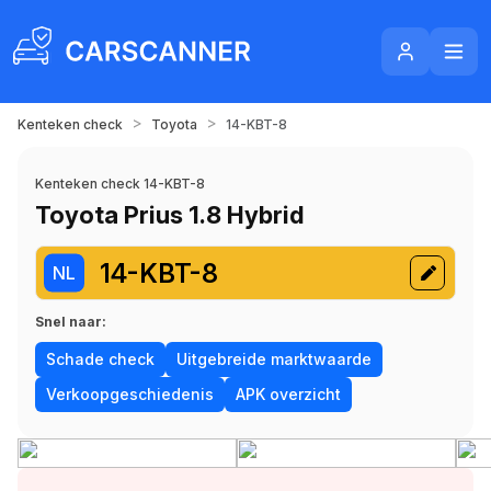
>
>
Kenteken check
Toyota
14-KBT-8
Kenteken check 14-KBT-8
Toyota Prius 1.8 Hybrid
14-KBT-8
NL
Snel naar:
Schade check
Uitgebreide marktwaarde
Verkoopgeschiedenis
APK overzicht