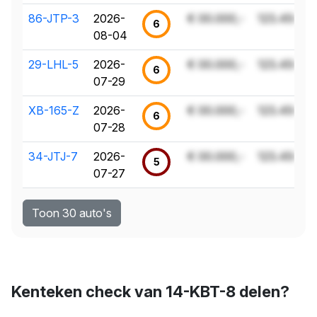
86-JTP-3
2026-
€ 00.000,-
123.456 k
6
08-04
29-LHL-5
2026-
€ 00.000,-
123.456 k
6
07-29
XB-165-Z
2026-
€ 00.000,-
123.456 k
6
07-28
34-JTJ-7
2026-
€ 00.000,-
123.456 k
5
07-27
Toon 30 auto's
Kenteken check van 14-KBT-8 delen?