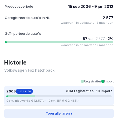
Productieperiode
15 sep 2006 – 9 jan 2012
Geregistreerde auto's in NL
2.577
waarvan 1 in de laatste 12 maanden
Geïmporteerde auto's
57
van 2.577 ·
2%
waarvan 1 in de laatste 12 maanden
Historie
Volkswagen Fox hatchback
Registraties
Import
2009
384
registraties
·
18
import
deze auto
Gem. nieuwprijs € 12.571,- · Gem. BPM € 2.485,-
Toon alle jaren ▾