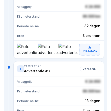
€ 24.950
Vraagprijs
86.500 km
Kilometerstand
32 dagen
Periode online
3 bronnen
Bron
+14 foto's
21 MEI 2026
Verberg
Advertentie #3
€ 24.950
Vraagprijs
86.500 km
Kilometerstand
13 dagen
Periode online
2 bronnen
Bron