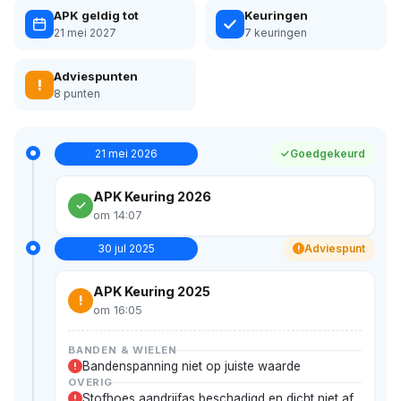
APK geldig tot
Keuringen
21 mei 2027
7 keuringen
Adviespunten
!
8 punten
21 mei 2026
Goedgekeurd
APK Keuring 2026
om 14:07
30 jul 2025
Adviespunt
!
APK Keuring 2025
!
om 16:05
BANDEN & WIELEN
Bandenspanning niet op juiste waarde
!
OVERIG
Stofhoes aandrijfas beschadigd en dicht niet af
!