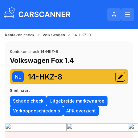
>
>
Kenteken check
Volkswagen
14-HKZ-8
Kenteken check 14-HKZ-8
Volkswagen Fox 1.4
14-HKZ-8
NL
Snel naar:
Schade check
Uitgebreide marktwaarde
Verkoopgeschiedenis
APK overzicht