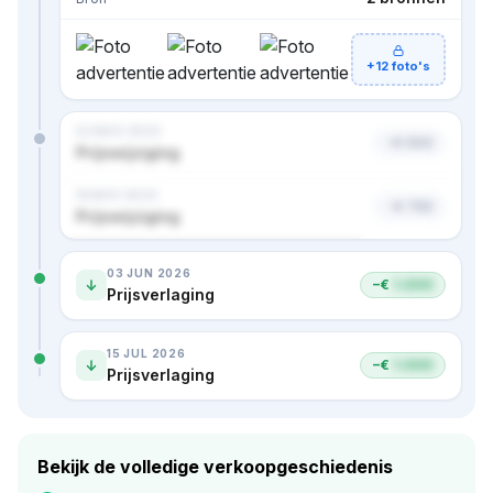
+12 foto's
02 NOV 2024
−€ 500
Prijswijziging
18 NOV 2024
−€ 750
Prijswijziging
Nog 1 prijs verborgen · bekijk in premium
03 JUN 2026
−€
1.000
Prijsverlaging
15 JUL 2026
−€
1.000
Prijsverlaging
Bekijk de volledige verkoopgeschiedenis