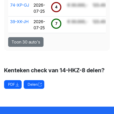
74-XP-GJ
2026-
€ 00.000,-
123.456 k
4
07-25
39-XK-JH
2026-
€ 00.000,-
123.456 k
7
07-25
Toon 30 auto's
Kenteken check van 14-HKZ-8 delen?
PDF
Delen