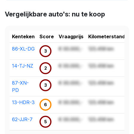
Vergelijkbare auto's: nu te koop
Kenteken
Score
Vraagprijs
Kilometerstand
86-XL-DG
€ 00.000,-
123.456 km
3
14-TJ-NZ
€ 00.000,-
123.456 km
2
87-XN-
€ 00.000,-
123.456 km
3
PD
13-HDR-3
€ 00.000,-
123.456 km
6
62-JJR-7
€ 00.000,-
123.456 km
5