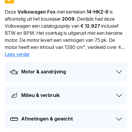
Deze
Volkswagen Fox
met kenteken
14-HKZ-8
is
afkomstig uit het bouwjaar
2009
. Destijds had deze
Volkswagen een catalogusprijs van
€ 12.927
inclusief
BTW en BPM. Het voertuig is uitgerust met een benzine
motor. De motor levert een vermogen van 75 pk. De
motor heeft een inhoud van 1390 cm³, verdeeld over 4
cilinders. Het gemiddeld verbruik bedraagt 6.7 liter per 100
Lees verder
km. Met 1.093 kg biedt deze auto stabiliteit en comfort.
De auto wisselde in 2026 voor het laatst van eigenaar. De
Motor & aandrijving
APK is geldig tot 21-05-2027. Dit voertuig heeft 3
eigenaren gehad in het verleden. De actuele waarde van
dit voertuig is naar schatting
€ 1.500
.
Milieu & verbruik
Afmetingen & gewicht