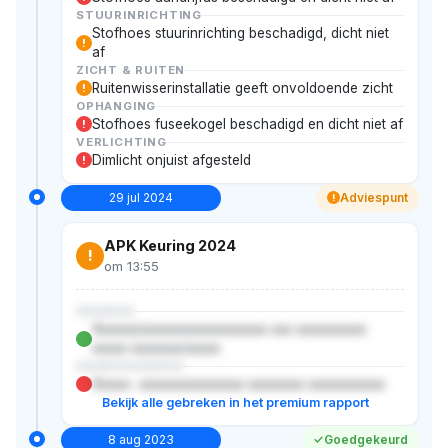
STUURINRICHTING
Stofhoes stuurinrichting beschadigd, dicht niet
!
af
ZICHT & RUITEN
Ruitenwisserinstallatie geeft onvoldoende zicht
!
OPHANGING
Stofhoes fuseekogel beschadigd en dicht niet af
!
VERLICHTING
Dimlicht onjuist afgesteld
!
29 jul 2024
Adviespunt
!
APK Keuring 2024
!
om 13:55
XXXXXX
Xxxxxx/xxxxxxxxxxxxxxxxxx xxx xxxxxxxxxx
xxxxx xxxxxxx/xxxxx
XXXXXXXXXXX
Xxxxx- xxxxxxxxxxxxxxx xxxxxxxx xxxxxxxxxxx
Bekijk alle gebreken in het premium rapport
8 aug 2023
Goedgekeurd