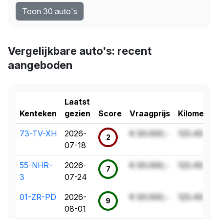
Toon 30 auto's
Vergelijkbare auto's: recent
aangeboden
Laatst
Kenteken
gezien
Score
Vraagprijs
Kilometer
73-TV-XH
2026-
€ 00.000,-
123.456 k
2
07-18
55-NHR-
2026-
€ 00.000,-
123.456 k
7
3
07-24
01-ZR-PD
2026-
€ 00.000,-
123.456 k
9
08-01