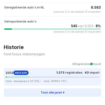
Geregistreerde auto's in NL
6.563
waarvan 0 in de laatste 12 maanden
Geïmporteerde auto's
545
van 6.563 ·
8%
waarvan 0 in de laatste 12 maanden
Historie
Ford Focus stationwagen
Registraties
Import
2012
1.273
registraties
·
43
import
deze auto
Gem. nieuwprijs € 27.510,- · Gem. BPM € 731,-
Toon alle jaren ▾