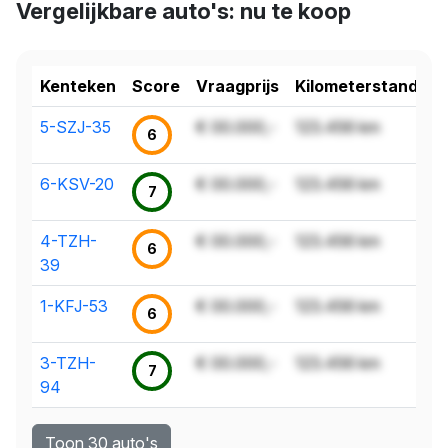
Vergelijkbare auto's: nu te koop
Kenteken
Score
Vraagprijs
Kilometerstand
5-SZJ-35
€ 00.000,-
123.456 km
6
6-KSV-20
€ 00.000,-
123.456 km
7
4-TZH-
€ 00.000,-
123.456 km
6
39
1-KFJ-53
€ 00.000,-
123.456 km
6
3-TZH-
€ 00.000,-
123.456 km
7
94
Toon 30 auto's