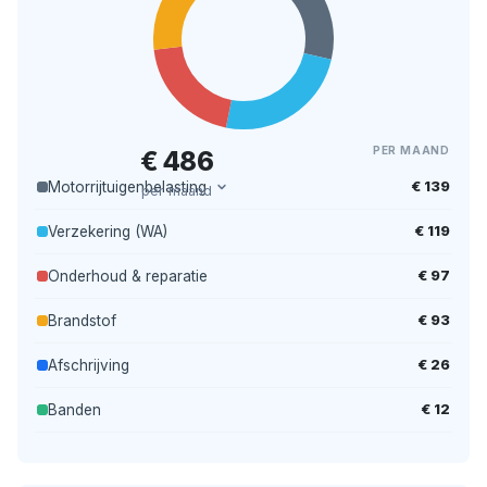
PER MAAND
€ 486
€ 139
Motorrijtuigenbelasting
per maand
€ 119
Verzekering (WA)
€ 97
Onderhoud & reparatie
€ 93
Brandstof
€ 26
Afschrijving
€ 12
Banden