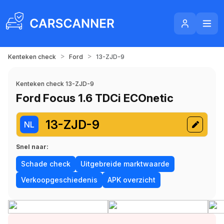
>
>
Kenteken check
Ford
13-ZJD-9
Kenteken check 13-ZJD-9
Ford Focus 1.6 TDCi ECOnetic
13-ZJD-9
NL
Snel naar:
Schade check
Uitgebreide marktwaarde
Verkoopgeschiedenis
APK overzicht