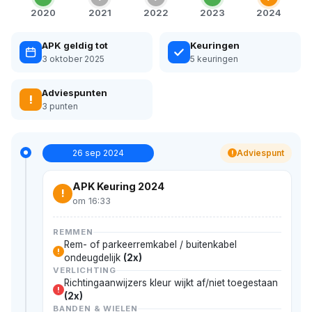
2020
2021
2022
2023
2024
APK geldig tot
Keuringen
3 oktober 2025
5 keuringen
Adviespunten
!
3 punten
26 sep 2024
Adviespunt
!
APK Keuring 2024
!
om 16:33
REMMEN
Rem- of parkeerremkabel / buitenkabel
!
ondeugdelijk
(2x)
VERLICHTING
Richtingaanwijzers kleur wijkt af/niet toegestaan
!
(2x)
BANDEN & WIELEN