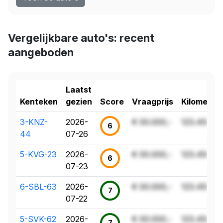
Vergelijkbare auto's: recent
aangeboden
Laatst
Kenteken
gezien
Score
Vraagprijs
Kilometer
3-KNZ-
2026-
€ 00.000,-
123.456 k
6
44
07-26
5-KVG-23
2026-
€ 00.000,-
123.456 k
6
07-23
6-SBL-63
2026-
€ 00.000,-
123.456 k
7
07-22
5-SVK-62
2026-
€ 00.000,-
123.456 k
7