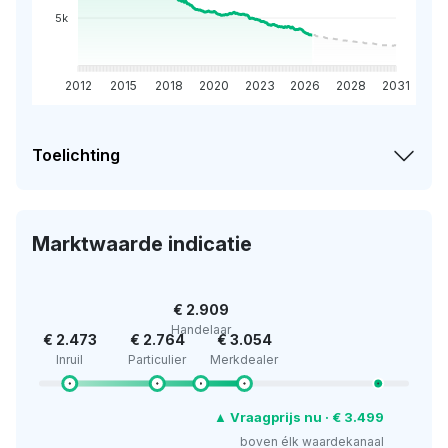
5k
2012
2015
2018
2020
2023
2026
2028
2031
Toelichting
Marktwaarde indicatie
€ 2.909
Handelaar
€ 2.473
€ 2.764
€ 3.054
Inruil
Particulier
Merkdealer
▲ Vraagprijs nu · € 3.499
boven élk waardekanaal