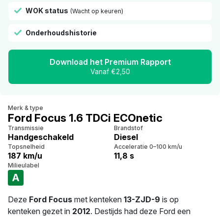
WOK status
(Wacht op keuren)
Onderhoudshistorie
Download het Premium Rapport
Vanaf €2,50
Merk & type
Ford Focus 1.6 TDCi ECOnetic
Transmissie
Brandstof
Handgeschakeld
Diesel
Topsnelheid
Acceleratie 0–100 km/u
187 km/u
11,8 s
Milieulabel
A
Deze
Ford Focus
met kenteken
13-ZJD-9
is op
kenteken gezet in
2012
. Destijds had deze Ford een