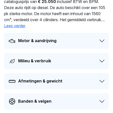
catalogusprijs van
€ 25.050
inclusief BTW en BPM.
Deze auto rijdt op diesel. De auto beschikt over een 105
pk sterke motor. De motor heeft een inhoud van 1560
cm³, verdeeld over 4 cilinders. Het gemiddeld verbruik
bedraagt 3.4 liter per 100 km. Dit model heeft een gewicht
Lees verder
van 1.374 kg. Dit voertuig moet over 308 dagen opnieuw
APK-gekeurd worden. Dit voertuig heeft 2 eigenaren
Motor & aandrijving
gehad in het verleden. De huidige dagwaarde van deze
auto wordt geschat op
€ 2.900
.
Milieu & verbruik
Afmetingen & gewicht
Banden & velgen