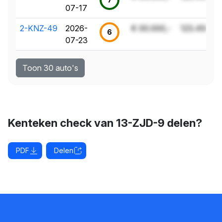
07-17
2-KNZ-49
2026-
€ 00.000,-
123.456 k
6
07-23
Toon 30 auto's
Kenteken check van 13-ZJD-9 delen?
PDF
Delen