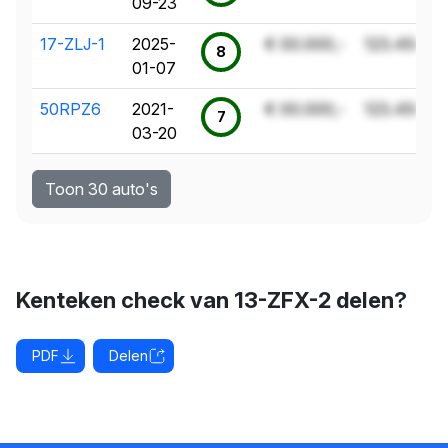
09-23
17-ZLJ-1
2025-
€ 00.000,-
123.456 k
8
01-07
50RPZ6
2021-
€ 00.000,-
123.456 k
7
03-20
Toon 30 auto's
Kenteken check van 13-ZFX-2 delen?
PDF
Delen