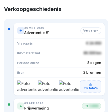
Verkoopgeschiedenis
26 MRT 2026
Verberg
Advertentie #1
€ 24.950
Vraagprijs
86.500 km
Kilometerstand
8 dagen
Periode online
2 bronnen
Bron
+12 foto's
03 APR 2026
−€
1.000
Prijsverlaging