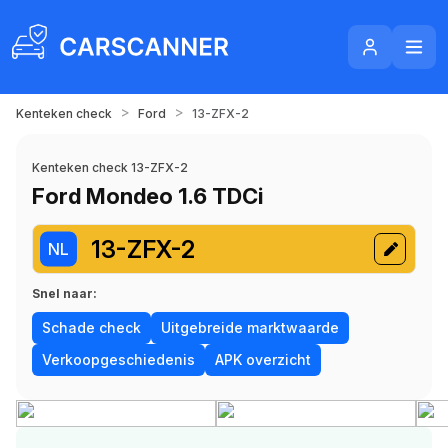
>
>
Kenteken check
Ford
13-ZFX-2
Kenteken check 13-ZFX-2
Ford Mondeo 1.6 TDCi
13-ZFX-2
NL
Snel naar:
Schade check
Uitgebreide marktwaarde
Verkoopgeschiedenis
APK overzicht