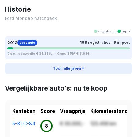
Historie
Ford Mondeo hatchback
Registraties
Import
2012
108
registraties
·
5
import
deze auto
Gem. nieuwprijs € 31.838,- · Gem. BPM € 5.914,-
Toon alle jaren ▾
Vergelijkbare auto's: nu te koop
Kenteken
Score
Vraagprijs
Kilometerstand
5-KLG-84
€ 00.000,-
123.456 km
8