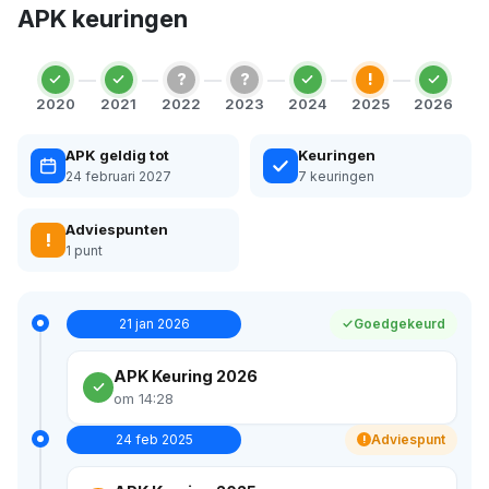
APK keuringen
?
?
!
2020
2021
2022
2023
2024
2025
2026
APK geldig tot
Keuringen
24 februari 2027
7 keuringen
Adviespunten
!
1 punt
21 jan 2026
Goedgekeurd
APK Keuring 2026
om 14:28
24 feb 2025
Adviespunt
!