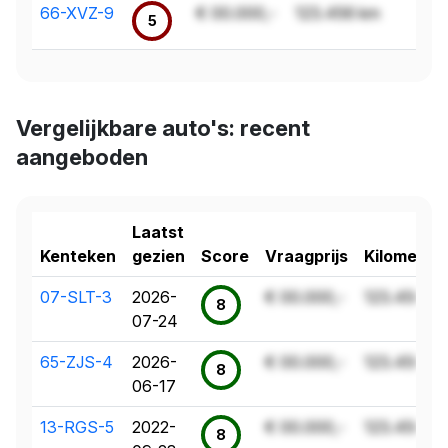
66-XVZ-9
€ 00.000,-
123.456 km
5
Vergelijkbare auto's: recent
aangeboden
Laatst
Kenteken
gezien
Score
Vraagprijs
Kilometer
07-SLT-3
2026-
€ 00.000,-
123.456 k
8
07-24
65-ZJS-4
2026-
€ 00.000,-
123.456 k
8
06-17
13-RGS-5
2022-
€ 00.000,-
123.456 k
8