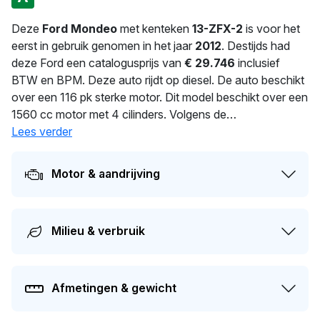
Deze
Ford Mondeo
met kenteken
13-ZFX-2
is voor het
eerst in gebruik genomen in het jaar
2012
. Destijds had
deze Ford een catalogusprijs van
€ 29.746
inclusief
BTW en BPM. Deze auto rijdt op diesel. De auto beschikt
over een 116 pk sterke motor. Dit model beschikt over een
1560 cc motor met 4 cilinders. Volgens de
fabrieksopgave verbruikt deze auto 4.3 l/100 km. Een
Lees verder
uitgebalanceerd gewicht van 1.496 kg voor optimale
prestaties. De auto wisselde in 2026 voor het laatst van
Motor & aandrijving
eigenaar. Dit voertuig moet over 198 dagen opnieuw
APK-gekeurd worden. Dit voertuig heeft 1 eigenaren
gehad in het verleden. De actuele waarde van dit voertuig
Milieu & verbruik
is naar schatting
€ 3.200
.
Afmetingen & gewicht