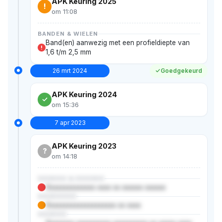
APK Keuring 2025
!
om 11:08
BANDEN & WIELEN
Band(en) aanwezig met een profieldiepte van
!
1,6 t/m 2,5 mm
26 mrt 2024
Goedgekeurd
APK Keuring 2024
om 15:36
7 apr 2023
APK Keuring 2023
?
om 14:18
XXXXXX & XXXXXX
Xxxxxxxxxxxxxx xxxx xx xxxxxx xxxxxx
XXXXXXXX
Xxxxxxxxxxxxxxxxxxxx xx xxxx
XXXXXX