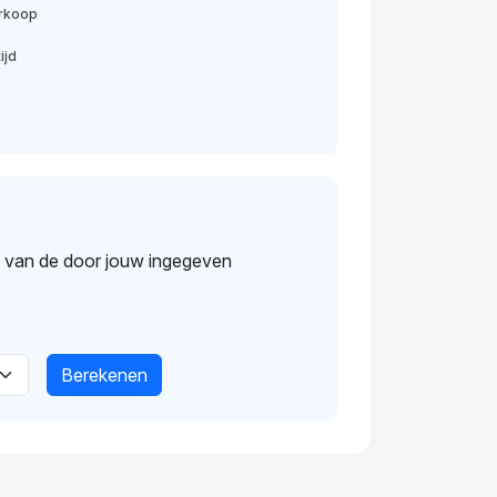
erkoop
ijd
s van de door jouw ingegeven
Berekenen