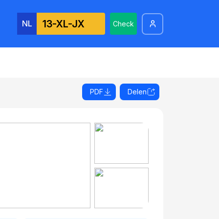
NL
Check
PDF
Delen