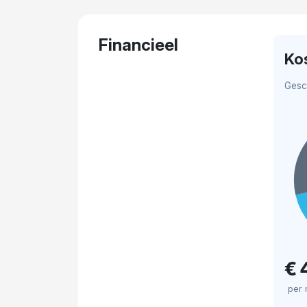
Financieel
Ko
Gesc
€ 
per