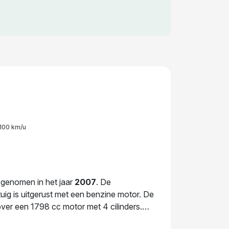
100 km/u
k genomen in het jaar
2007
. De
tuig is uitgerust met een benzine motor. De
er een 1798 cc motor met 4 cilinders.
ceerd gewicht van 1.382 kg voor optimale