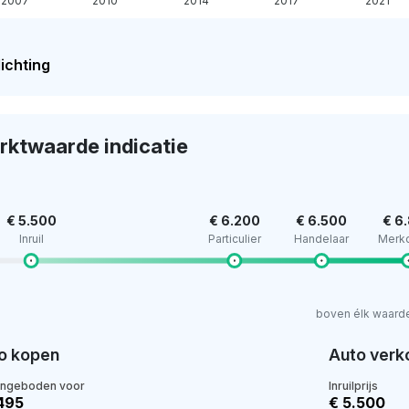
2007
2010
2014
2017
2021
ichting
rktwaarde indicatie
€ 5.500
€ 6.200
€ 6.500
€ 6
Inruil
Particulier
Handelaar
Merk
boven élk waard
o kopen
Auto verk
angeboden voor
Inruilprijs
.495
€ 5.500