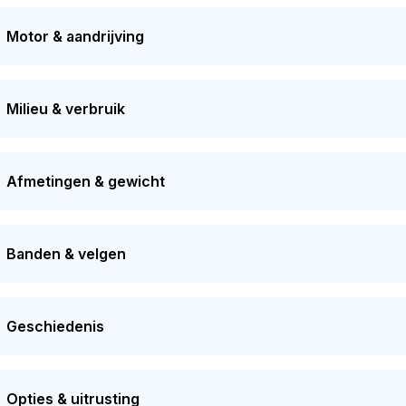
ties. Sinds
94
dagen wordt deze auto bereden door de huidige 
d voor 16-06-2027. De auto heeft sinds de registratie 1 keer v
Motor & aandrijving
rde van deze auto wordt geschat op
€ 6.500
.
Milieu & verbruik
Afmetingen & gewicht
Banden & velgen
Geschiedenis
Opties & uitrusting