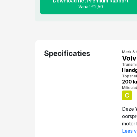
Download het Premium Rapport
Vanaf €2,50
Specificaties
Merk & 
Volv
Transmi
Handg
Topsnel
200 k
Milieula
C
Deze
oorspr
motor 
Het ge
Lees v