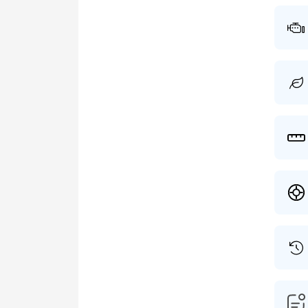
presta
geplan
dagwaa