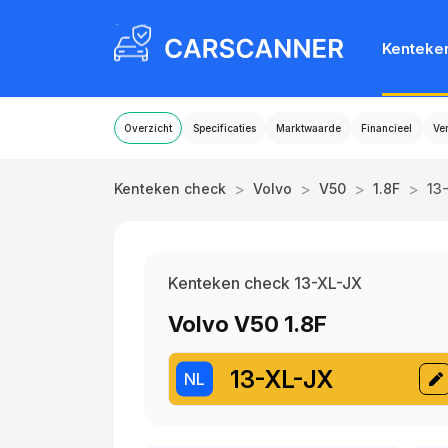
Kenteke
Overzicht
Specificaties
Marktwaarde
Financieel
Ve
>
>
>
>
Kenteken check
Volvo
V50
1.8F
13
Kenteken check 13-XL-JX
Volvo V50 1.8F
13-XL-JX
NL