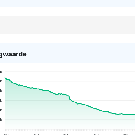
gwaarde
k
k
k
5k
0k
k