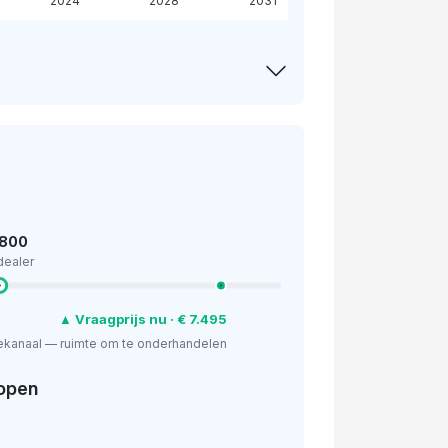
2024
2028
2031
.800
dealer
▲ Vraagprijs nu · € 7.495
ekanaal — ruimte om te onderhandelen
open