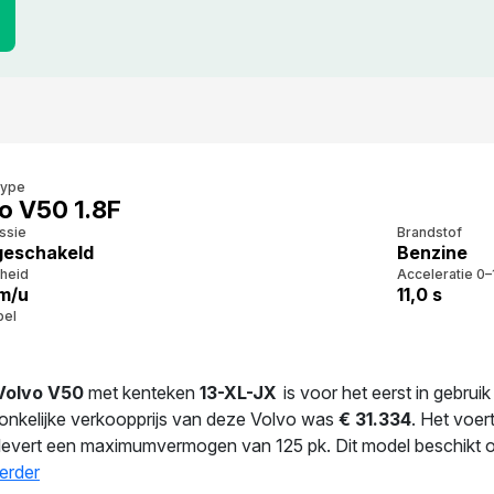
type
o V50 1.8F
ssie
Brandstof
eschakeld
Benzine
heid
Acceleratie 0–
m/u
11,0 s
bel
Volvo V50
met kenteken
13-XL-JX
is voor het eerst in gebrui
onkelijke verkoopprijs van deze Volvo was
€ 31.334
. Het voer
levert een maximumvermogen van 125 pk. Dit model beschikt ov
middeld verbruik bedraagt 7.4 liter per 100 km. Een uitgebalan
erder