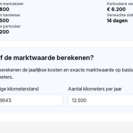
en merkdealer
Particuliere v
.800
€ 6.200
en handelaar
Verwachte stat
.500
14 dagen
n particulier
.200
lf de marktwaarde berekenen?
erekenen de jaarlijkse kosten en exacte marktwaarde op basi
meters.
ige kilometerstand
Aantal kilometers per jaar