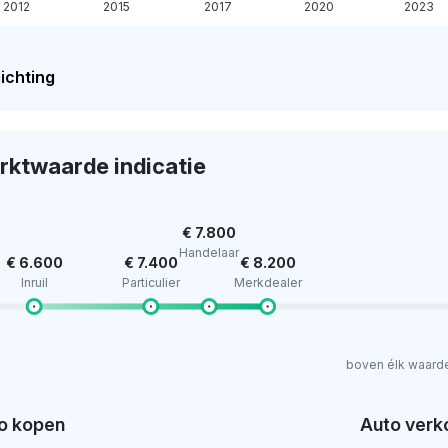
2012
2015
2017
2020
2023
ichting
rktwaarde indicatie
€ 7.800
Handelaar
€ 6.600
€ 7.400
€ 8.200
Inruil
Particulier
Merkdealer
boven élk waard
o kopen
Auto verk