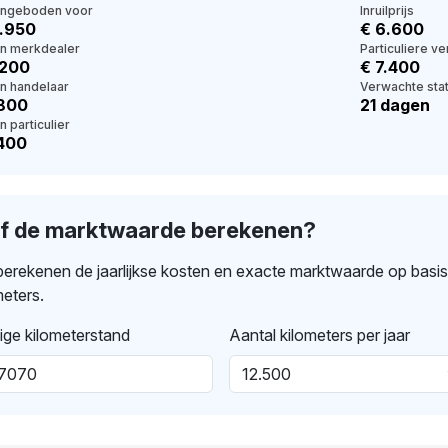
angeboden voor
Inruilprijs
0.950
€ 6.600
en merkdealer
Particuliere v
.200
€ 7.400
en handelaar
Verwachte stat
.800
21 dagen
n particulier
.400
lf de marktwaarde berekenen?
erekenen de jaarlijkse kosten en exacte marktwaarde op basi
meters.
ige kilometerstand
Aantal kilometers per jaar