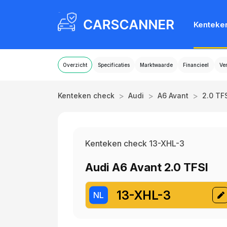
Kenteke
Overzicht
Specificaties
Marktwaarde
Financieel
Ve
>
>
>
Kenteken check
Audi
A6 Avant
2.0 TF
Kenteken check 13-XHL-3
Audi A6 Avant 2.0 TFSI
13-XHL-3
NL