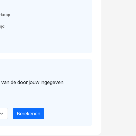
erkoop
ijd
s van de door jouw ingegeven
Berekenen