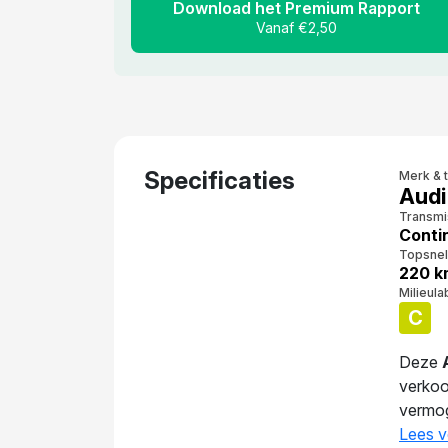
Download het Premium Rapport
Vanaf €2,50
Specificaties
Merk & 
Audi
Transmi
Conti
Topsnel
220 k
Milieula
C
Deze
verkoo
vermog
bedraa
Lees v