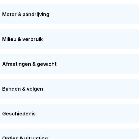
deze auto al
418
dagen in bezit. De volgende APK-keuring staat
2 eigenaren gehad in het verleden. De marktwaarde van deze 
Motor & aandrijving
.
Milieu & verbruik
Afmetingen & gewicht
Banden & velgen
Geschiedenis
Opties & uitrusting