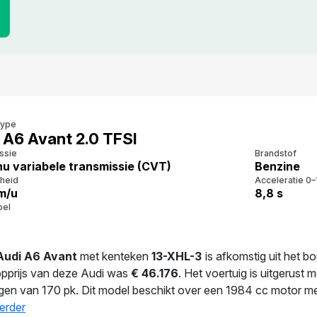
type
 A6 Avant 2.0 TFSI
ssie
Brandstof
nu variabele transmissie (CVT)
Benzine
heid
Acceleratie 0–
m/u
8,8 s
bel
Audi A6 Avant
met kenteken
13-XHL-3
is afkomstig uit het b
pprijs van deze Audi was
€ 46.176
. Het voertuig is uitgerust
en van 170 pk. Dit model beschikt over een 1984 cc motor met 
gt 7.8 liter per 100 km. Met een massa van 1.710 kg is deze au
erder