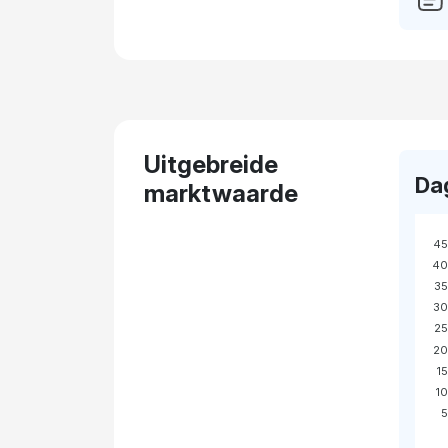
Uitgebreide
Da
marktwaarde
45
40
35
30
25
20
1
1
5