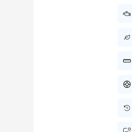
heeft 
heeft 
7.800