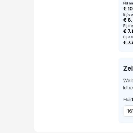
Nu a
€ 1
Bij e
€ 8
Bij e
€ 7
Bij ee
€ 7
Ze
We b
kilo
Huid