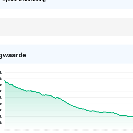
gwaarde
k
k
k
k
k
k
5k
0k
k