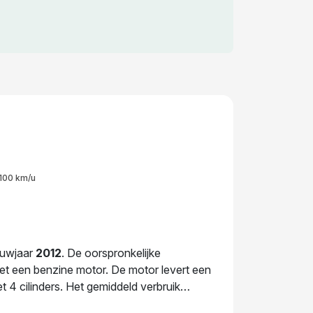
100 km/u
ouwjaar
2012
. De oorspronkelijke
 met een benzine motor. De motor levert een
4 cilinders. Het gemiddeld verbruik
to solide gebouwd. De huidige eigenaar