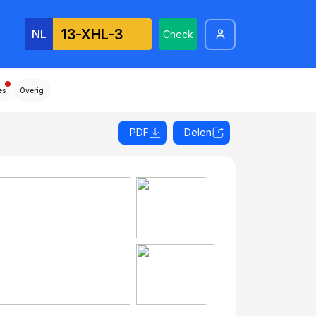
NL
Check
es
Overig
PDF
Delen