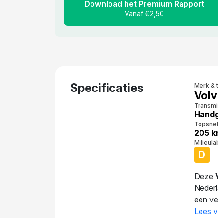
Download het Premium Rapport
Vanaf €2,50
Specificaties
Merk & 
Volv
Transmi
Handg
Topsnel
205 k
Milieula
D
Deze
Nederl
een ve
fabrie
Lees v