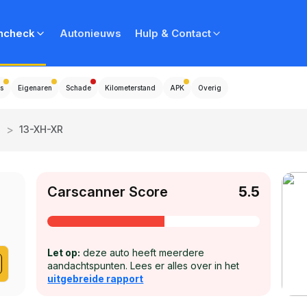
ncheck
Autonieuws
Hulp & Contact
s
Eigenaren
Schade
Kilometerstand
APK
Overig
>
a
13-XH-XR
Carscanner Score
5.5
Let op:
deze auto heeft meerdere
aandachtspunten. Lees er alles over in het
uitgebreide rapport