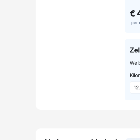
€ 
per
Ze
We b
Kilo