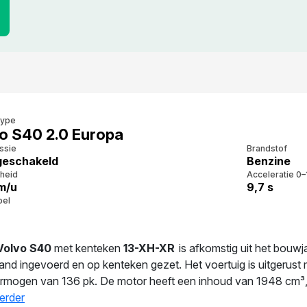
type
o S40 2.0 Europa
ssie
Brandstof
eschakeld
Benzine
heid
Acceleratie 0–
m/u
9,7 s
bel
Volvo S40
met kenteken
13-XH-XR
is afkomstig uit het bouwj
and ingevoerd en op kenteken gezet. Het voertuig is uitgerust
rmogen van 136 pk. De motor heeft een inhoud van 1948 cm³, v
ksopgave verbruikt deze auto 8.3 l/100 km. Een uitgebalanceer
erder