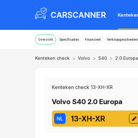
Kenteke
Overzicht
Specificaties
Financieel
Verkoopgeschiedeni
>
>
>
Kenteken check
Volvo
S40
2.0 Europ
Kenteken check 13-XH-XR
Volvo S40 2.0 Europa
13-XH-XR
NL