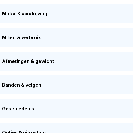
ties. De laatste tenaamstelling van deze auto vond plaats in 2
w APK-gekeurd worden. De auto heeft sinds de registratie 2 k
Motor & aandrijving
Milieu & verbruik
Afmetingen & gewicht
Banden & velgen
Geschiedenis
Opties & uitrusting