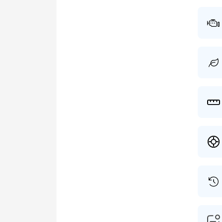
presta
opnieu