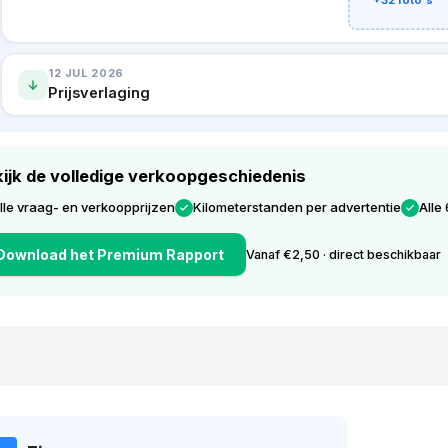
+32 foto's
12 JUL 2026
Prijsverlaging
ijk de volledige verkoopgeschiedenis
lle vraag- en verkoopprijzen
Kilometerstanden per advertentie
Alle
Download het Premium Rapport
Vanaf €2,50 · direct beschikbaar