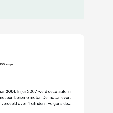
100 km/u
aar
2001
. In juli 2007 werd deze auto in
 met een benzine motor. De motor levert
erdeeld over 4 cilinders. Volgens de
d gewicht van 1.355 kg voor optimale