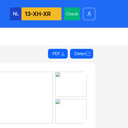
NL
Check
PDF
Delen