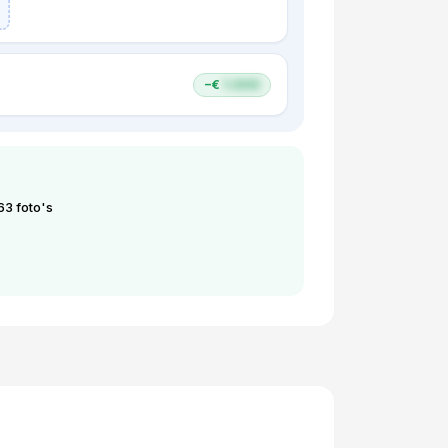
−€
1.000
 63 foto's