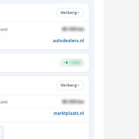
Verberg
86.500 km
tand
autodealers.nl
−€
1.000
Verberg
86.500 km
tand
marktplaats.nl