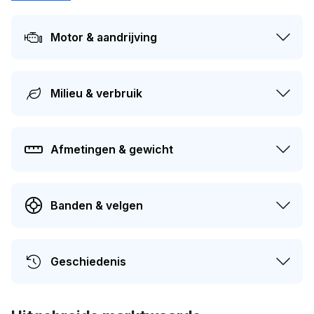
laatste tenaamstelling van deze auto vond plaats in 2026.
De APK is geldig tot 20-07-2027. Dit voertuig heeft 1
Motor & aandrijving
eigenaren gehad in het verleden. De marktwaarde van
deze auto wordt op dit moment geschat op
€ 2.900
.
Milieu & verbruik
Afmetingen & gewicht
Banden & velgen
Geschiedenis