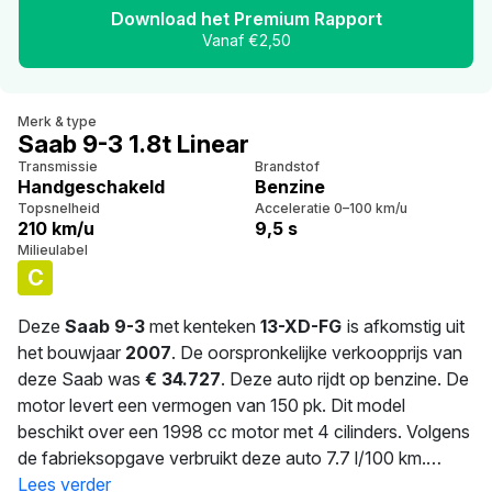
Download het Premium Rapport
Vanaf €2,50
Merk & type
Saab 9-3 1.8t Linear
Transmissie
Brandstof
Handgeschakeld
Benzine
Topsnelheid
Acceleratie 0–100 km/u
210 km/u
9,5 s
Milieulabel
C
Deze
Saab 9-3
met kenteken
13-XD-FG
is afkomstig uit
het bouwjaar
2007
. De oorspronkelijke verkoopprijs van
deze Saab was
€ 34.727
. Deze auto rijdt op benzine. De
motor levert een vermogen van 150 pk. Dit model
beschikt over een 1998 cc motor met 4 cilinders. Volgens
de fabrieksopgave verbruikt deze auto 7.7 l/100 km.
Dankzij 1.495 kg ligt deze auto stevig op de weg. De
Lees verder