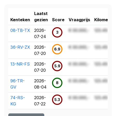
Laatst
Kenteken
gezien
Score
Vraagprijs
Kilometer
08-TB-TX
2026-
€ 00.000,-
123.456 k
3
07-24
36-RV-ZX
2026-
€ 00.000,-
123.456 k
6.9
07-20
13-NR-FS
2026-
€ 00.000,-
123.456 k
5.9
07-20
96-TR-
2026-
€ 00.000,-
123.456 k
8
GV
08-04
74-RS-
2026-
€ 00.000,-
123.456 k
5.3
KG
07-22