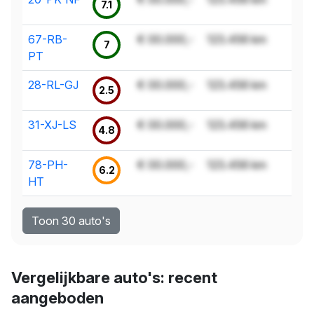
7.1
67-RB-
€ 00.000,-
123.456 km
7
PT
28-RL-GJ
€ 00.000,-
123.456 km
2.5
31-XJ-LS
€ 00.000,-
123.456 km
4.8
78-PH-
€ 00.000,-
123.456 km
6.2
HT
Toon 30 auto's
Vergelijkbare auto's: recent
aangeboden