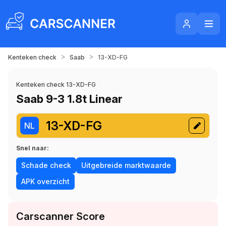
>
>
Kenteken check
Saab
13-XD-FG
Kenteken check 13-XD-FG
Saab 9-3 1.8t Linear
13-XD-FG
NL
Snel naar:
Schade check
Uitgebreide marktwaarde
APK overzicht
Carscanner Score