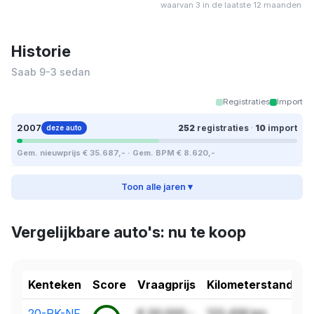
waarvan 3 in de laatste 12 maanden
Historie
Saab 9-3 sedan
Registraties
Import
2007
252
registraties
·
10
import
deze auto
Gem. nieuwprijs € 35.687,- · Gem. BPM € 8.620,-
Toon alle jaren ▾
Vergelijkbare auto's: nu te koop
Kenteken
Score
Vraagprijs
Kilometerstand
20-PK-NF
€ 00.000,-
123.456 km