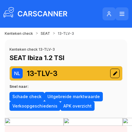
>
>
Kenteken check
SEAT
13-TLV-3
Kenteken check 13-TLV-3
SEAT Ibiza 1.2 TSI
13-TLV-3
NL
Snel naar:
Schade check
Uitgebreide marktwaarde
Verkoopgeschiedenis
APK overzicht