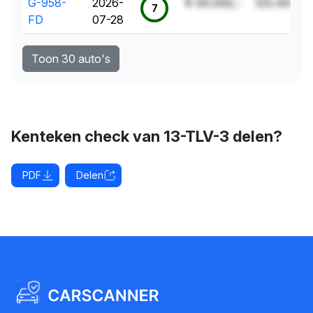
G-958-
2026-
€ 00.000,-
123.456 k
7
FD
07-28
Toon 30 auto's
Kenteken check van 13-TLV-3 delen?
PDF
Delen