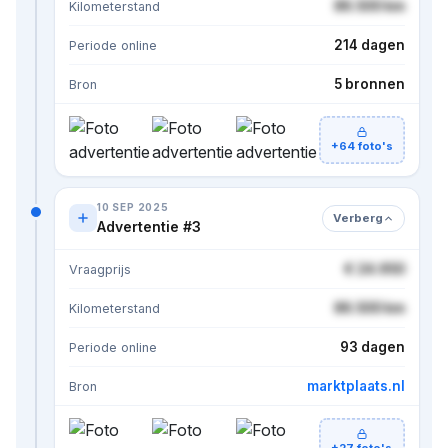
86.500 km
Kilometerstand
214 dagen
Periode online
5 bronnen
Bron
+64 foto's
10 SEP 2025
Verberg
Advertentie #3
€ 24.950
Vraagprijs
86.500 km
Kilometerstand
93 dagen
Periode online
marktplaats.nl
Bron
+27 foto's