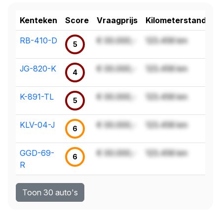
Kenteken
Score
Vraagprijs
Kilometerstand
RB-410-D
€ 00.000,-
123.456 km
5
JG-820-K
€ 00.000,-
123.456 km
4
K-891-TL
€ 00.000,-
123.456 km
5
KLV-04-J
€ 00.000,-
123.456 km
6
GGD-69-
€ 00.000,-
123.456 km
6
R
Toon 30 auto's