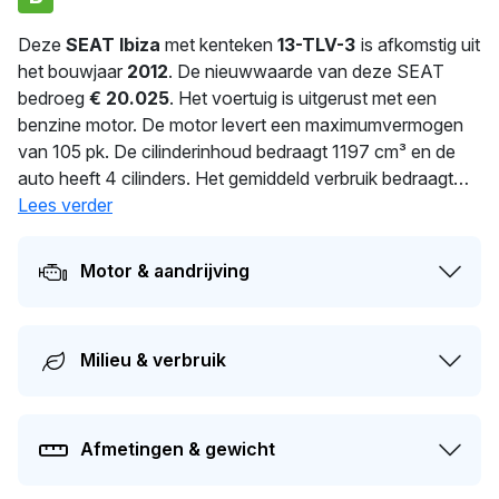
Deze
SEAT Ibiza
met kenteken
13-TLV-3
is afkomstig uit
het bouwjaar
2012
. De nieuwwaarde van deze SEAT
bedroeg
€ 20.025
. Het voertuig is uitgerust met een
benzine motor. De motor levert een maximumvermogen
van 105 pk. De cilinderinhoud bedraagt 1197 cm³ en de
auto heeft 4 cilinders. Het gemiddeld verbruik bedraagt
5.3 liter per 100 km. Dankzij 1.115 kg ligt deze auto stevig
Lees verder
op de weg. De auto wisselde in 2025 voor het laatst van
eigenaar. Dit voertuig moet over 205 dagen opnieuw
Motor & aandrijving
APK-gekeurd worden. Dit voertuig heeft 3 eigenaren
gehad in het verleden. De geschatte actuele dagwaarde
van deze auto ligt rond de
€ 8.600
.
Milieu & verbruik
Afmetingen & gewicht