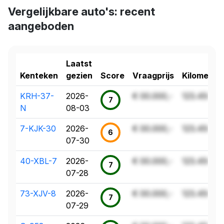
Vergelijkbare auto's: recent
aangeboden
Laatst
Kenteken
gezien
Score
Vraagprijs
Kilometer
KRH-37-
2026-
€ 00.000,-
123.456 k
7
N
08-03
7-KJK-30
2026-
€ 00.000,-
123.456 k
6
07-30
40-XBL-7
2026-
€ 00.000,-
123.456 k
7
07-28
73-XJV-8
2026-
€ 00.000,-
123.456 k
7
07-29