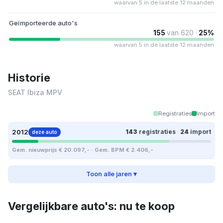
waarvan 5 in de laatste 12 maanden
Geïmporteerde auto's
155
van 620 ·
25%
waarvan 5 in de laatste 12 maanden
Historie
SEAT Ibiza MPV
Registraties
Import
2012
143
registraties
·
24
import
deze auto
Gem. nieuwprijs € 20.097,- · Gem. BPM € 2.406,-
Toon alle jaren ▾
Vergelijkbare auto's: nu te koop