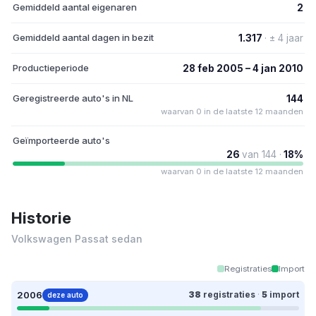
Gemiddeld aantal eigenaren
2
Gemiddeld aantal dagen in bezit
1.317
· ± 4 jaar
Productieperiode
28 feb 2005 – 4 jan 2010
Geregistreerde auto's in NL
144
waarvan 0 in de laatste 12 maanden
Geïmporteerde auto's
26
van 144 ·
18%
waarvan 0 in de laatste 12 maanden
Historie
Volkswagen Passat sedan
Registraties
Import
2006
38
registraties
·
5
import
deze auto