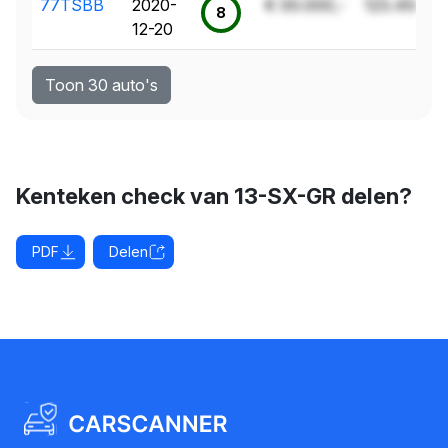
77TSBB
2020-
€ 00.000,-
123.456 k
8
12-20
Toon 30 auto's
Kenteken check van 13-SX-GR delen?
PDF
Delen