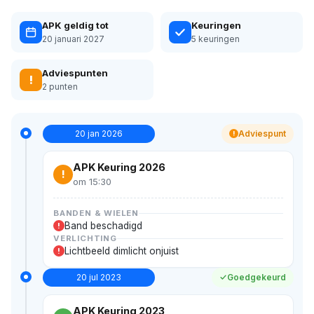
APK geldig tot
Keuringen
20 januari 2027
5 keuringen
Adviespunten
!
2 punten
20 jan 2026
Adviespunt
!
APK Keuring 2026
!
om 15:30
BANDEN & WIELEN
Band beschadigd
!
VERLICHTING
Lichtbeeld dimlicht onjuist
!
20 jul 2023
Goedgekeurd
APK Keuring 2023