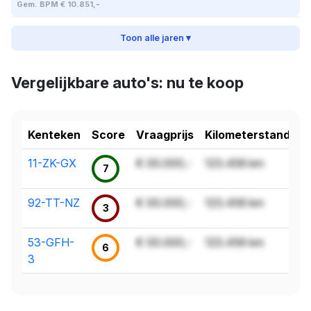
Gem. BPM € 10.851,-
Toon alle jaren ▾
Vergelijkbare auto's: nu te koop
Kenteken
Score
Vraagprijs
Kilometerstand
11-ZK-GX
€ 00.000,-
123.456 km
7
92-TT-NZ
€ 00.000,-
123.456 km
3
53-GFH-
€ 00.000,-
123.456 km
6
3