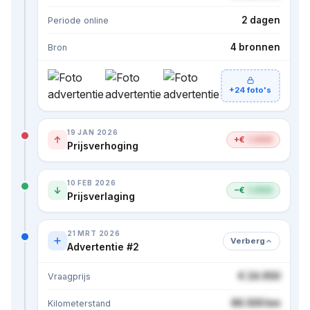
2 dagen
Periode online
4 bronnen
Bron
+24 foto's
19 JAN 2026
+€
1.000
Prijsverhoging
10 FEB 2026
−€
1.000
Prijsverlaging
21 MRT 2026
Verberg
Advertentie #2
€ 24.950
Vraagprijs
86.500 km
Kilometerstand