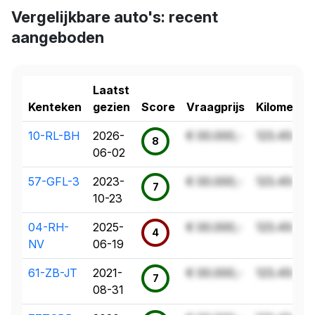
Vergelijkbare auto's: recent
aangeboden
Laatst
Kenteken
gezien
Score
Vraagprijs
Kilometer
10-RL-BH
2026-
€ 00.000,-
123.456 k
8
06-02
57-GFL-3
2023-
€ 00.000,-
123.456 k
7
10-23
04-RH-
2025-
€ 00.000,-
123.456 k
4
NV
06-19
61-ZB-JT
2021-
€ 00.000,-
123.456 k
7
08-31