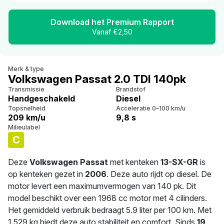
Download het Premium Rapport
Vanaf €2,50
Merk & type
Volkswagen Passat 2.0 TDI 140pk
Transmissie
Brandstof
Handgeschakeld
Diesel
Topsnelheid
Acceleratie 0–100 km/u
209 km/u
9,8 s
Milieulabel
C
Deze
Volkswagen Passat
met kenteken
13-SX-GR
is
op kenteken gezet in
2006
. Deze auto rijdt op diesel. De
motor levert een maximumvermogen van 140 pk. Dit
model beschikt over een 1968 cc motor met 4 cilinders.
Het gemiddeld verbruik bedraagt 5.9 liter per 100 km. Met
1.529 kg biedt deze auto stabiliteit en comfort. Sinds
19