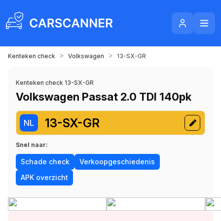
>
>
Kenteken check
Volkswagen
13-SX-GR
Kenteken check 13-SX-GR
Volkswagen Passat 2.0 TDI 140pk
13-SX-GR
NL
Snel naar:
Schade check
Verkoopgeschiedenis
APK overzicht