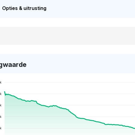
Opties & uitrusting
gwaarde
k
k
k
k
k