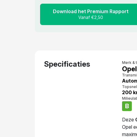
Download het Premium Rapport
Vanaf €2,50
Specificaties
Merk & 
Opel
Transmi
Auto
Topsnel
200 k
Milieula
B
Deze
Opel e
maximu