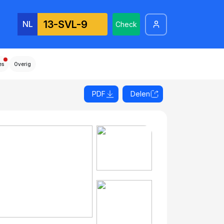
NL
Check
es
Overig
PDF
Delen