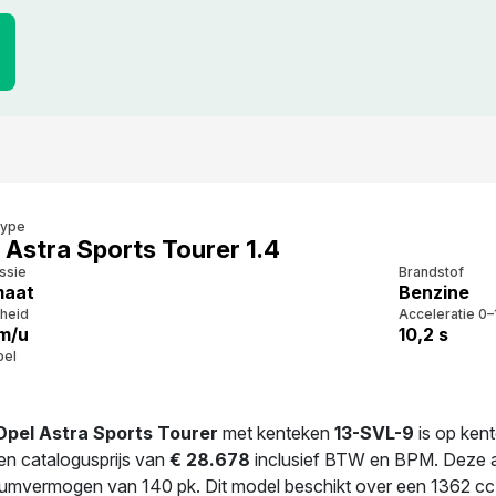
type
 Astra Sports Tourer 1.4
ssie
Brandstof
maat
Benzine
heid
Acceleratie 0–
m/u
10,2 s
bel
Opel Astra Sports Tourer
met kenteken
13-SVL-9
is op ken
en catalogusprijs van
€ 28.678
inclusief BTW en BPM. Deze au
mvermogen van 140 pk. Dit model beschikt over een 1362 cc m