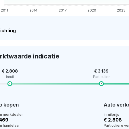
2011
2014
2017
2020
2023
ichting
rktwaarde indicatie
€ 2.808
€ 3.139
Inruil
Particulier
o kopen
Auto verk
en merkdealer
Inruilprijs
.469
€ 2.808
en handelaar
Particuliere v