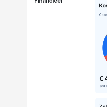
Financieel
Ko
Gesc
€ 
per
Ze