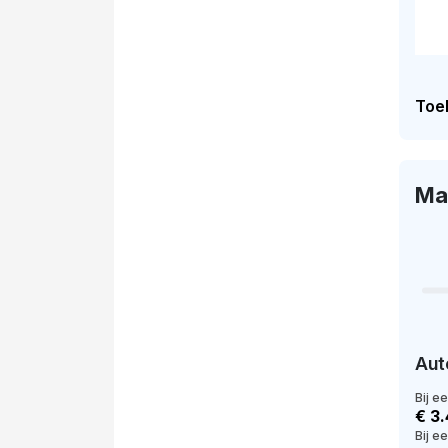
Toel
Ma
Aut
Bij e
€ 3
Bij e