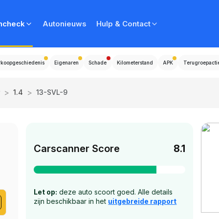
ncheck
Autonieuws
Hulp & Contact
rkoopgeschiedenis
Eigenaren
Schade
Kilometerstand
APK
Terugroepacti
>
>
1.4
13-SVL-9
Carscanner Score
8.1
Let op:
deze auto scoort goed. Alle details
zijn beschikbaar in het
uitgebreide rapport