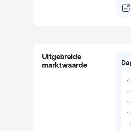
Uitgebreide
Da
marktwaarde
25
20
15
10
5