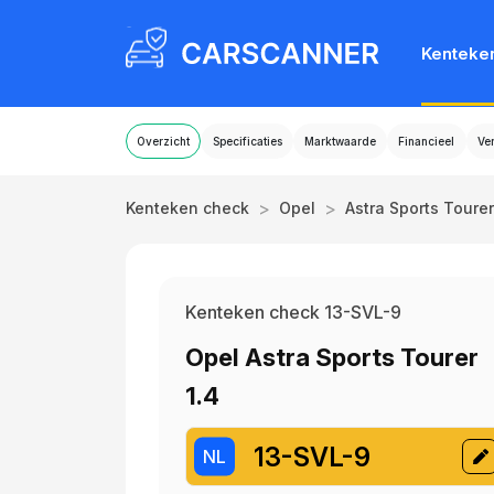
Kenteke
Overzicht
Specificaties
Marktwaarde
Financieel
Ve
>
>
Kenteken check
Opel
Astra Sports Tourer
Kenteken check 13-SVL-9
Opel Astra Sports Tourer
1.4
13-SVL-9
NL