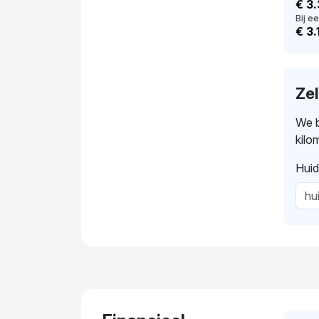
€ 3
Bij ee
€ 3.
Ze
We b
kilo
Huid