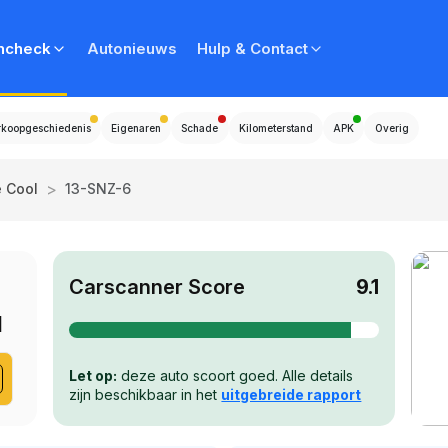
ncheck
Autonieuws
Hulp & Contact
rkoopgeschiedenis
Eigenaren
Schade
Kilometerstand
APK
Overig
>
e Cool
13-SNZ-6
Carscanner Score
9.1
l
Let op:
deze auto scoort goed. Alle details
zijn beschikbaar in het
uitgebreide rapport