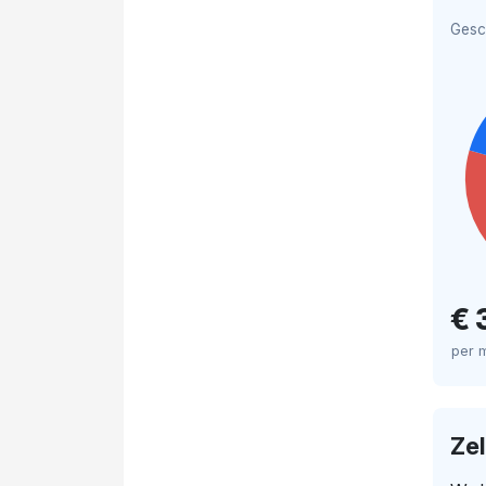
Gesc
€ 
per 
Ze