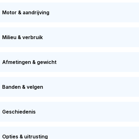
 van eigenaar. De APK is geldig tot 10-03-2027. De auto heeft s
eld. Dit model heeft momenteel een dagwaarde van circa
€ 3.
Motor & aandrijving
Milieu & verbruik
Afmetingen & gewicht
Banden & velgen
Geschiedenis
Opties & uitrusting