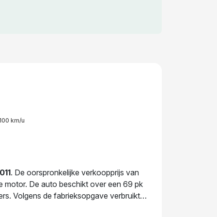
100 km/u
011
. De oorspronkelijke verkoopprijs van
ne motor. De auto beschikt over een 69 pk
ers. Volgens de fabrieksopgave verbruikt
dbaar. De auto wisselde in 2026 voor het