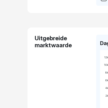
Uitgebreide
Da
marktwaarde
12
10
8
6
4
2