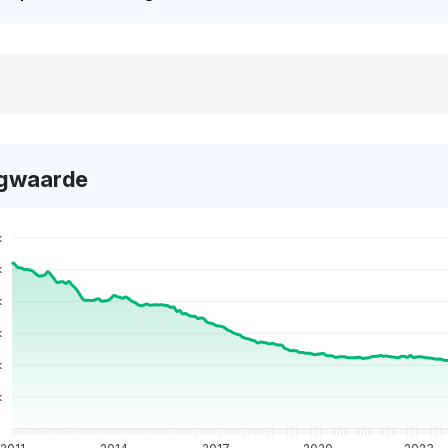
gwaarde
k
k
k
k
k
k