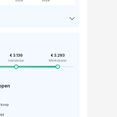
2026
2028
€ 3.136
€ 3.293
Handelaar
Merkdealer
open
erkoop
ijd