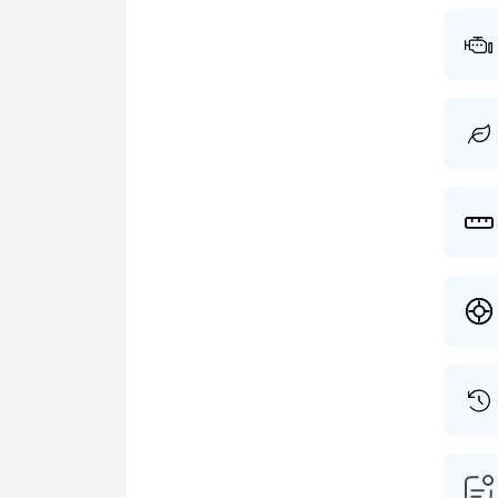
laatst
gewiss