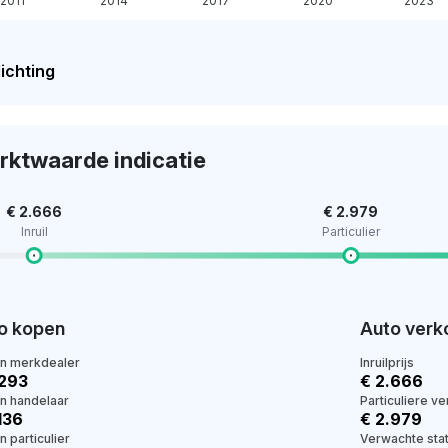
2011
2014
2017
2020
2023
ichting
rktwaarde indicatie
€ 2.666
€ 2.979
Inruil
Particulier
o kopen
Auto verk
en merkdealer
Inruilprijs
.293
€ 2.666
en handelaar
Particuliere v
136
€ 2.979
n particulier
Verwachte stat