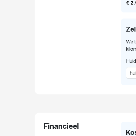
€ 2
Ze
We b
kilo
Huid
Financieel
Ko