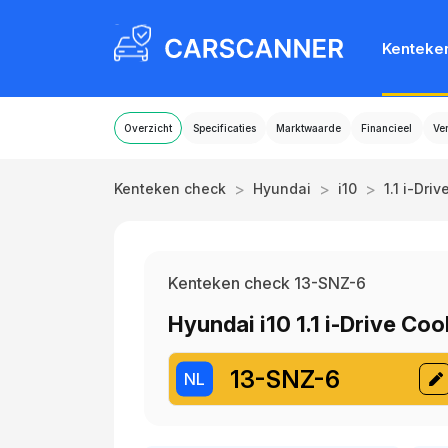
Kenteke
Overzicht
Specificaties
Marktwaarde
Financieel
Ve
>
>
>
Kenteken check
Hyundai
i10
1.1 i-Driv
Kenteken check 13-SNZ-6
Hyundai i10 1.1 i-Drive Coo
13-SNZ-6
NL