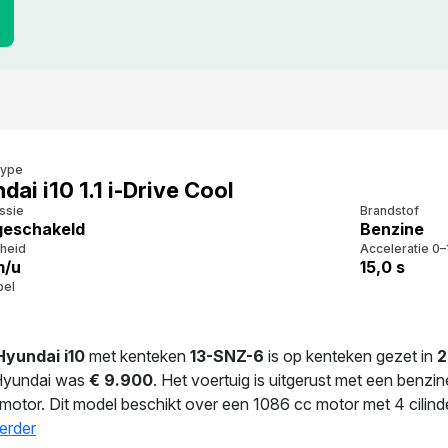
type
dai i10 1.1 i-Drive Cool
ssie
Brandstof
eschakeld
Benzine
heid
Acceleratie 0–
m/u
15,0 s
bel
Hyundai i10
met kenteken
13-SNZ-6
is op kenteken gezet in
2
Hyundai was
€ 9.900
. Het voertuig is uitgerust met een benzi
 motor. Dit model beschikt over een 1086 cc motor met 4 cilind
uto 4.7 l/100 km. Met slechts 980 kg is deze auto licht en wen
erder