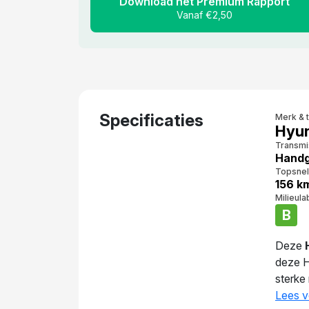
Download het Premium Rapport
Vanaf €2,50
Specificaties
Merk & 
Hyun
Transmi
Handg
Topsnel
156 k
Milieula
B
Deze
deze 
sterke
deze a
Lees v