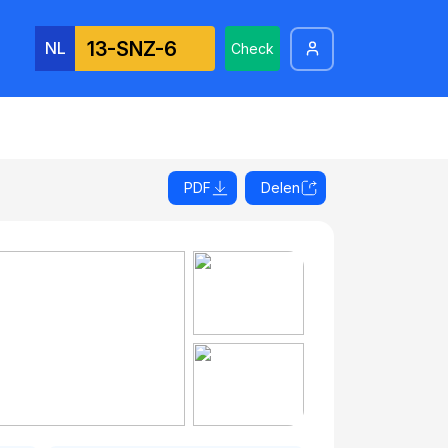
NL
Check
PDF
Delen