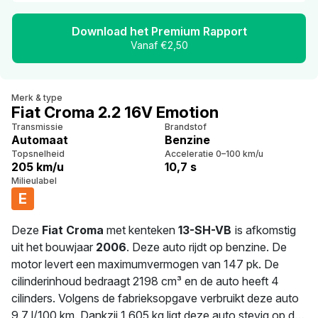
Download het Premium Rapport
Vanaf €2,50
Merk & type
Fiat Croma 2.2 16V Emotion
Transmissie
Brandstof
Automaat
Benzine
Topsnelheid
Acceleratie 0–100 km/u
205 km/u
10,7 s
Milieulabel
E
Deze
Fiat Croma
met kenteken
13-SH-VB
is afkomstig
uit het bouwjaar
2006
. Deze auto rijdt op benzine. De
motor levert een maximumvermogen van 147 pk. De
cilinderinhoud bedraagt 2198 cm³ en de auto heeft 4
cilinders. Volgens de fabrieksopgave verbruikt deze auto
9.7 l/100 km. Dankzij 1.605 kg ligt deze auto stevig op de