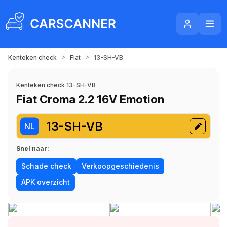
>
>
Kenteken check
Fiat
13-SH-VB
Kenteken check 13-SH-VB
Fiat Croma 2.2 16V Emotion
13-SH-VB
NL
Snel naar:
Schade check
Verkoopgeschiedenis
APK overzicht