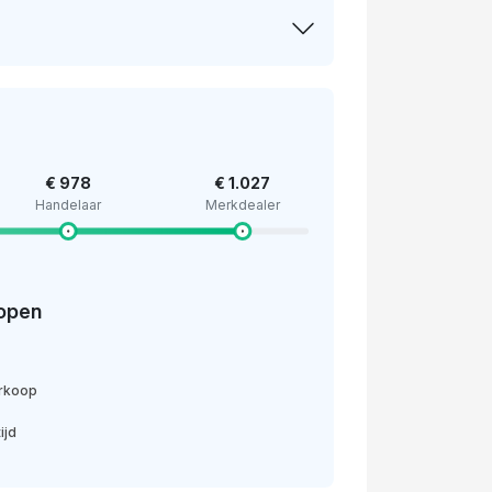
€ 978
€ 1.027
Handelaar
Merkdealer
open
erkoop
ijd