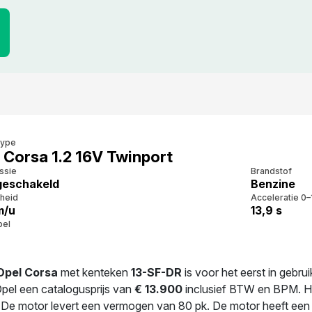
type
 Corsa 1.2 16V Twinport
ssie
Brandstof
eschakeld
Benzine
heid
Acceleratie 0–
m/u
13,9 s
bel
Opel Corsa
met kenteken
13-SF-DR
is voor het eerst in gebru
pel een catalogusprijs van
€ 13.900
inclusief BTW en BPM. Het
 De motor levert een vermogen van 80 pk. De motor heeft een