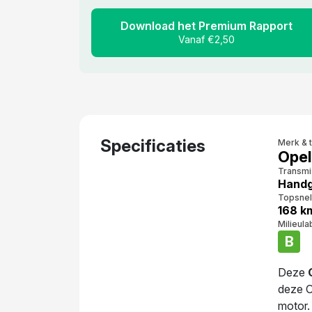
Download het Premium Rapport
Vanaf €2,50
Specificaties
Merk & 
Opel
Transmi
Handg
Topsnel
168 k
Milieula
B
Deze
deze O
motor.