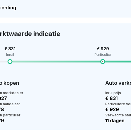
ichting
rktwaarde indicatie
€ 831
€ 929
Inruil
Particulier
o kopen
Auto verk
en merkdealer
Inruilprijs
027
€ 831
en handelaar
Particuliere v
78
€ 929
n particulier
Verwachte stat
29
11 dagen