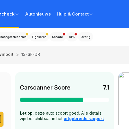
ncheck
Autonieuws
Hulp & Contact
rkoopgeschiedenis
Eigenaren
Schade
APK
Overig
>
winport
13-SF-DR
Carscanner Score
7.1
Let op:
deze auto scoort goed. Alle details
zijn beschikbaar in het
uitgebreide rapport