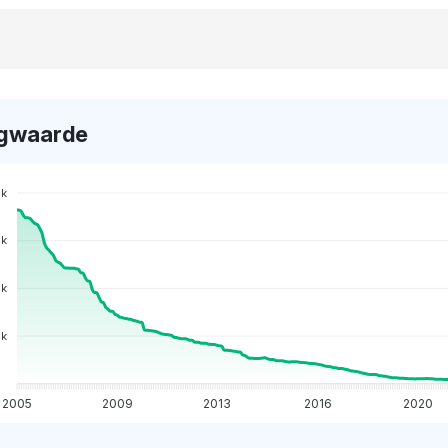
gwaarde
0k
0k
0k
0k
2005
2009
2013
2016
2020