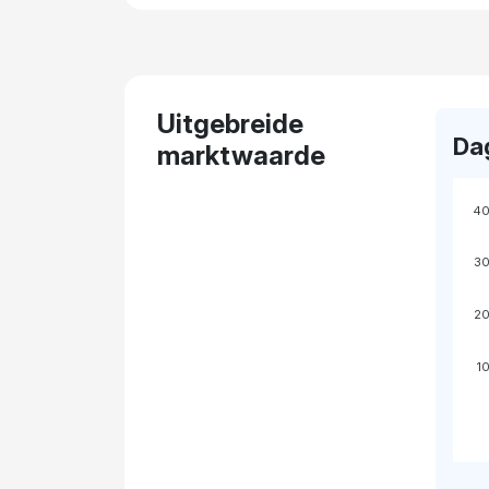
Uitgebreide
Da
marktwaarde
4
3
2
1