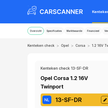
Kenteke
Overzicht
Specificaties
Marktwaarde
Financieel
Ve
>
>
>
Kenteken check
Opel
Corsa
1.2 16V T
Kenteken check 13-SF-DR
Opel Corsa 1.2 16V
Twinport
13-SF-DR
NL