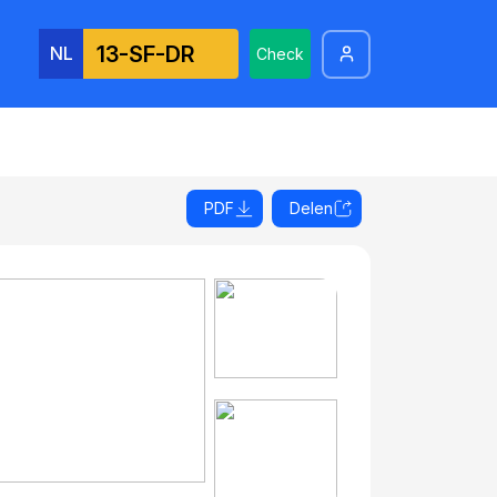
NL
Check
PDF
Delen