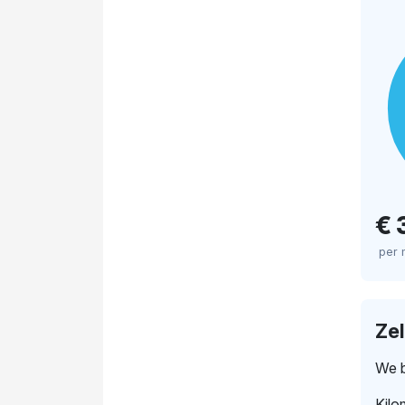
€ 
per
Ze
We b
Kilo