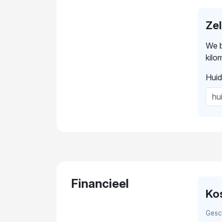
Ze
We b
kilo
Huid
Financieel
Ko
Gesc