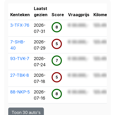
Laatst
Kenteken
gezien
Score
Vraagprijs
Kilometer
3-TFX-76
2026-
€ 00.000,-
123.456 k
8
07-31
7-SHB-
2026-
€ 00.000,-
123.456 k
5
40
07-29
93-TVK-7
2026-
€ 00.000,-
123.456 k
7
07-24
27-TBK-8
2026-
€ 00.000,-
123.456 k
5
07-18
88-NKP-5
2026-
€ 00.000,-
123.456 k
8
07-16
Toon 30 auto's