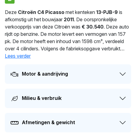
Deze
Citroën C4 Picasso
met kenteken
13-PJB-9
is
afkomstig uit het bouwjaar
2011
. De oorspronkelijke
verkoopprijs van deze Citroën was
€ 30.540
. Deze auto
rijdt op benzine. De motor levert een vermogen van 157
pk. De motor heeft een inhoud van 1598 cm³, verdeeld
over 4 cilinders. Volgens de fabrieksopgave verbruikt
deze auto 6.9 l/100 km. Dit model heeft een gewicht van
Lees verder
1.592 kg. Dit voertuig is al
128
dagen in handen van
dezelfde eigenaar. De volgende APK-keuring staat
Motor & aandrijving
gepland voor 16-07-2027. De auto heeft sinds de
registratie 1 keer van eigenaar gewisseld. De marktwaarde
van deze auto wordt op dit moment geschat op
€ 3.000
.
Milieu & verbruik
Afmetingen & gewicht