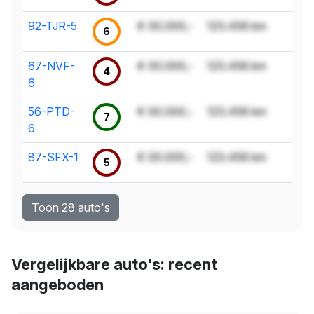
92-TJR-5
€ 00.000,-
123.456 km
6
67-NVF-
€ 00.000,-
123.456 km
4
6
56-PTD-
€ 00.000,-
123.456 km
7
6
87-SFX-1
€ 00.000,-
123.456 km
5
Toon 28 auto's
Vergelijkbare auto's: recent
aangeboden