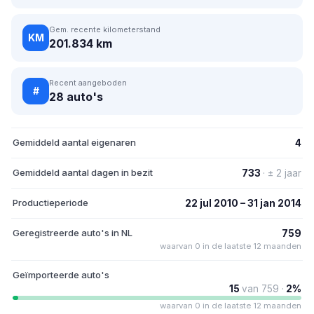
Gem. recente kilometerstand
KM
201.834 km
Recent aangeboden
#
28 auto's
Gemiddeld aantal eigenaren
4
Gemiddeld aantal dagen in bezit
733
· ± 2 jaar
Productieperiode
22 jul 2010 – 31 jan 2014
Geregistreerde auto's in NL
759
waarvan 0 in de laatste 12 maanden
Geïmporteerde auto's
15
van 759 ·
2%
waarvan 0 in de laatste 12 maanden