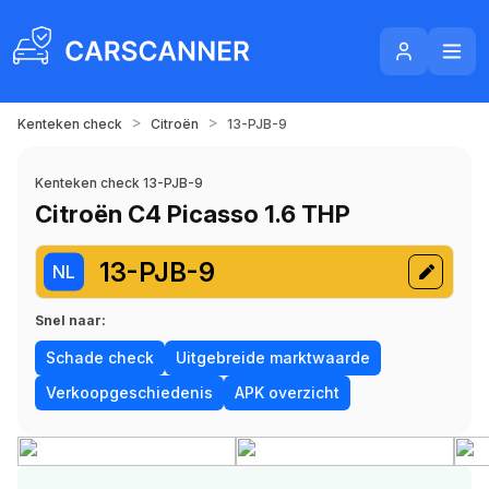
>
>
Kenteken check
Citroën
13-PJB-9
Kenteken check 13-PJB-9
Citroën C4 Picasso 1.6 THP
13-PJB-9
NL
Snel naar:
Schade check
Uitgebreide marktwaarde
Verkoopgeschiedenis
APK overzicht