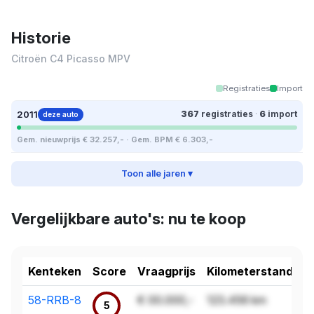
Historie
Citroën C4 Picasso MPV
Registraties
Import
2011
367
registraties
·
6
import
deze auto
Gem. nieuwprijs € 32.257,- · Gem. BPM € 6.303,-
Toon alle jaren ▾
Vergelijkbare auto's: nu te koop
Kenteken
Score
Vraagprijs
Kilometerstand
58-RRB-8
€ 00.000,-
123.456 km
5