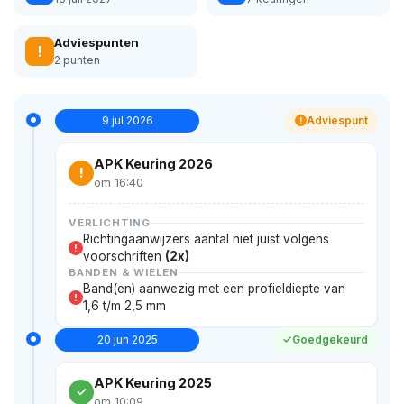
Adviespunten
!
2 punten
9 jul 2026
Adviespunt
!
APK Keuring 2026
!
om 16:40
VERLICHTING
Richtingaanwijzers aantal niet juist volgens
!
voorschriften
(2x)
BANDEN & WIELEN
Band(en) aanwezig met een profieldiepte van
!
1,6 t/m 2,5 mm
20 jun 2025
Goedgekeurd
APK Keuring 2025
om 10:09