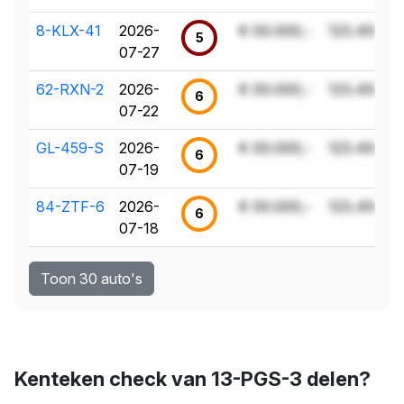
8-KLX-41
2026-
€ 00.000,-
123.456 k
5
07-27
62-RXN-2
2026-
€ 00.000,-
123.456 k
6
07-22
GL-459-S
2026-
€ 00.000,-
123.456 k
6
07-19
84-ZTF-6
2026-
€ 00.000,-
123.456 k
6
07-18
Toon 30 auto's
Kenteken check van 13-PGS-3 delen?