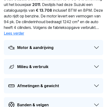
uit het bouwjaar
2011
. Destijds had deze Suzuki een
catalogusprijs van
€ 13.708
inclusief BTW en BPM. Deze
auto rijdt op benzine. De motor levert een vermogen van
94 pk. De cilinderinhoud bedraagt 1242 cm³ en de auto
heeft 4 cilinders. Volgens de fabrieksopgave verbruikt
deze auto 5 l/100 km. Dankzij 1.035 kg ligt deze auto
Lees verder
stevig op de weg. Sinds
287
dagen wordt deze auto
bereden door de huidige eigenaar. Dit voertuig moet over
Motor & aandrijving
75 dagen opnieuw APK-gekeurd worden. Dit voertuig
heeft 3 eigenaren gehad in het verleden. De marktwaarde
van deze auto wordt op dit moment geschat op
€ 3.200
.
Milieu & verbruik
Afmetingen & gewicht
Banden & velgen