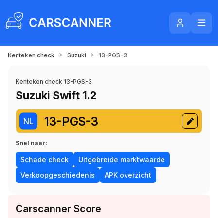
>
>
Kenteken check
Suzuki
13-PGS-3
Kenteken check 13-PGS-3
Suzuki Swift 1.2
13-PGS-3
NL
Snel naar:
Schade check
Uitgebreide marktwaarde
Verkoopgeschiedenis
APK overzicht
Carscanner Score