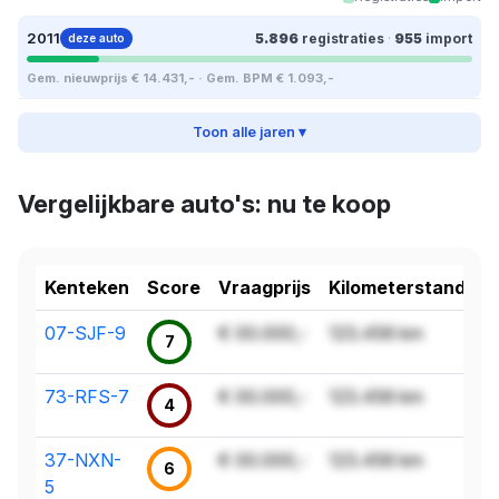
2011
5.896
registraties
·
955
import
deze auto
Gem. nieuwprijs € 14.431,- · Gem. BPM € 1.093,-
Toon alle jaren ▾
Vergelijkbare auto's: nu te koop
Kenteken
Score
Vraagprijs
Kilometerstand
07-SJF-9
€ 00.000,-
123.456 km
7
73-RFS-7
€ 00.000,-
123.456 km
4
37-NXN-
€ 00.000,-
123.456 km
6
5