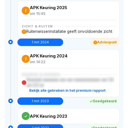
APK Keuring 2025
!
om 15:45
ZICHT & RUITEN
Ruitenwisserinstallatie geeft onvoldoende zicht
!
1 mrt 2024
Adviespunt
!
APK Keuring 2024
!
om 14:22
XXXXXX & XXXXXX
Xxxx(xx) xxxxxxxx xxx xxx xxxxxxxxxxxxx xxx 1,6
x/x 2,5 xx
Bekijk alle gebreken in het premium rapport
1 mrt 2023
Goedgekeurd
APK Keuring 2023
1 mrt 2022
Goedgekeurd