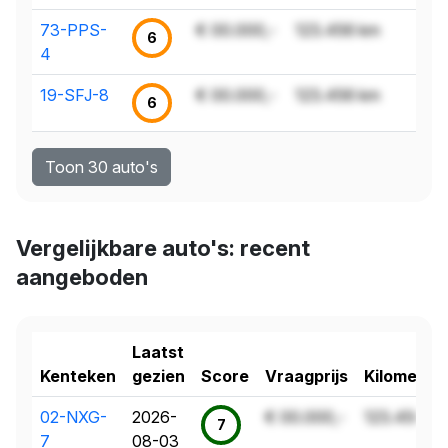
73-PPS-
€ 00.000,-
123.456 km
6
4
19-SFJ-8
€ 00.000,-
123.456 km
6
Toon 30 auto's
Vergelijkbare auto's: recent
aangeboden
Laatst
Kenteken
gezien
Score
Vraagprijs
Kilometer
02-NXG-
2026-
€ 00.000,-
123.456 k
7
7
08-03