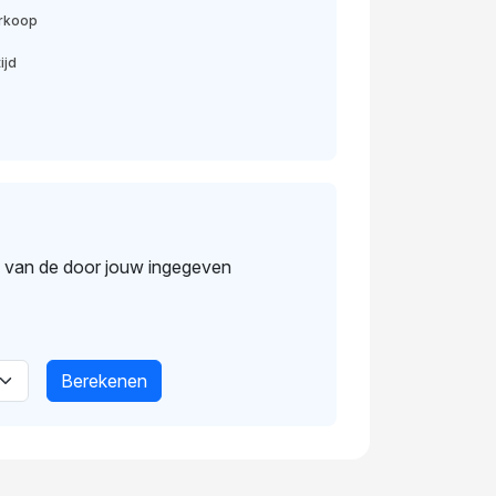
erkoop
ijd
s van de door jouw ingegeven
Berekenen