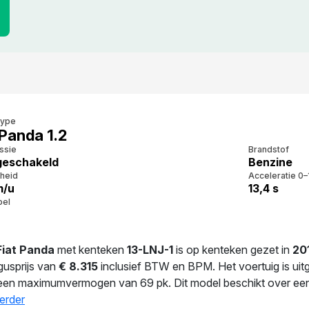
type
 Panda 1.2
ssie
Brandstof
eschakeld
Benzine
heid
Acceleratie 0–
m/u
13,4 s
bel
Fiat Panda
met kenteken
13-LNJ-1
is op kenteken gezet in
20
gusprijs van
€ 8.315
inclusief BTW en BPM. Het voertuig is uit
 een maximumvermogen van 69 pk. Dit model beschikt over een 
eld verbruik bedraagt 4.8 liter per 100 km. Dankzij 935 kg ligt
erder