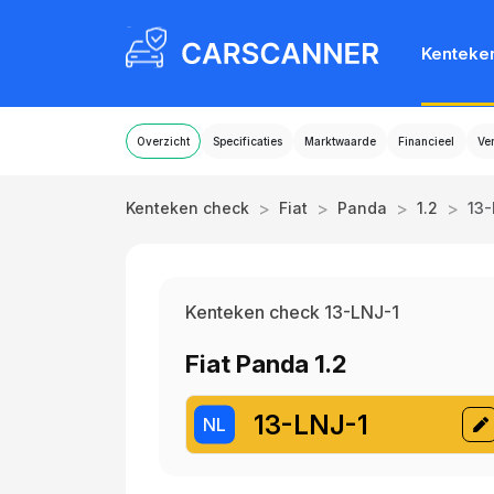
Kenteke
Overzicht
Specificaties
Marktwaarde
Financieel
Ve
>
>
>
>
Kenteken check
Fiat
Panda
1.2
13-
Kenteken check 13-LNJ-1
Fiat Panda 1.2
13-LNJ-1
NL