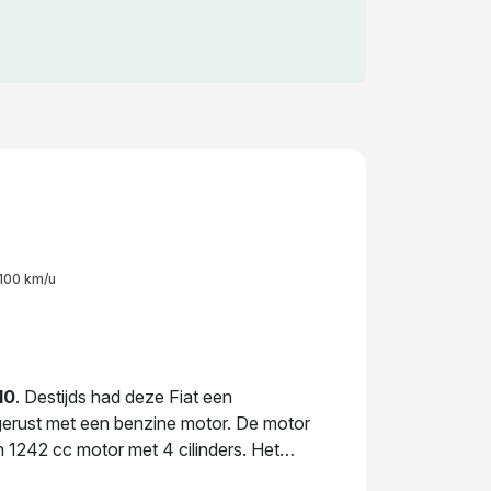
100 km/u
10
. Destijds had deze Fiat een
gerust met een benzine motor. De motor
1242 cc motor met 4 cilinders. Het
 deze auto soepel op de weg. De laatste