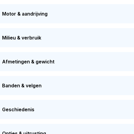
stelling van deze auto vond plaats in 2026. Dit voertuig mo
. Dit voertuig heeft 4 eigenaren gehad in het verleden. De h
Motor & aandrijving
at op
€ 1.400
.
Milieu & verbruik
Afmetingen & gewicht
Banden & velgen
Geschiedenis
Opties & uitrusting