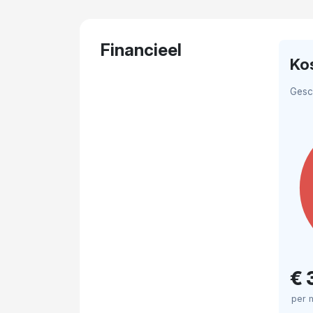
Financieel
Ko
Gesc
€ 
per 