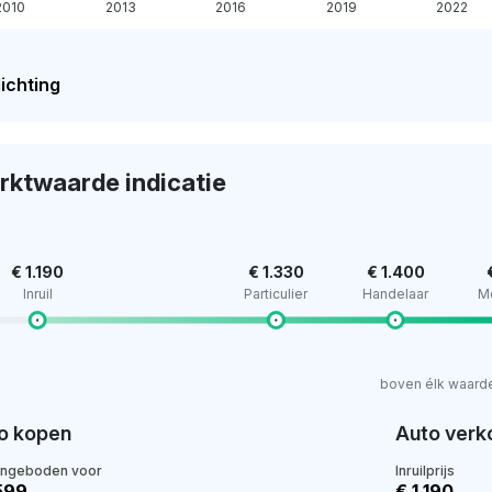
2010
2013
2016
2019
2022
ichting
rktwaarde indicatie
€ 1.190
€ 1.330
€ 1.400
Inruil
Particulier
Handelaar
M
boven élk waard
o kopen
Auto verk
angeboden voor
Inruilprijs
.599
€ 1.190