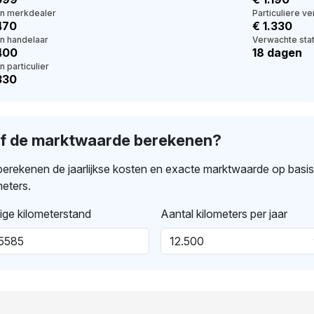
en merkdealer
Particuliere v
470
€ 1.330
en handelaar
Verwachte stat
.400
18 dagen
n particulier
330
lf de marktwaarde berekenen?
erekenen de jaarlijkse kosten en exacte marktwaarde op basi
meters.
ige kilometerstand
Aantal kilometers per jaar