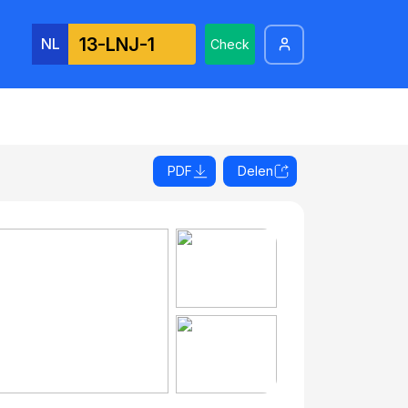
NL
Check
PDF
Delen