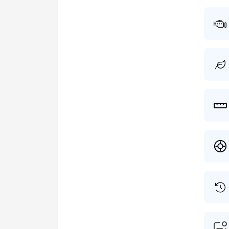
tenaam
worden
gesch