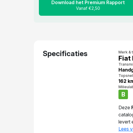
Download het Premium Rapport
Vanaf €2,50
Specificaties
Merk & 
Fiat
Transmi
Handg
Topsnel
162 k
Milieula
B
Deze
catalo
levert
gemidd
Lees v