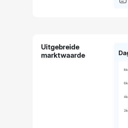
Uitgebreide
Da
marktwaarde
8k
6k
4k
2k