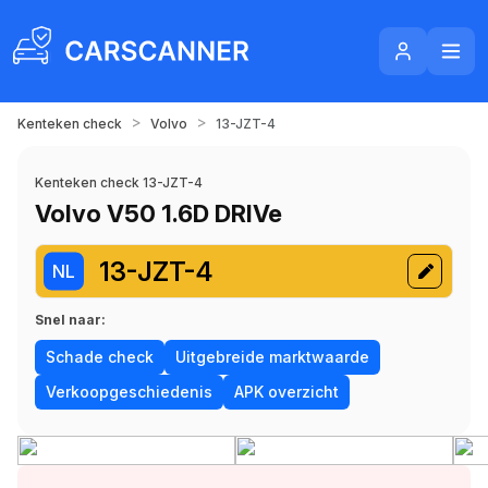
>
>
Kenteken check
Volvo
13-JZT-4
Kenteken check 13-JZT-4
Volvo V50 1.6D DRIVe
13-JZT-4
NL
Snel naar:
Schade check
Uitgebreide marktwaarde
Verkoopgeschiedenis
APK overzicht