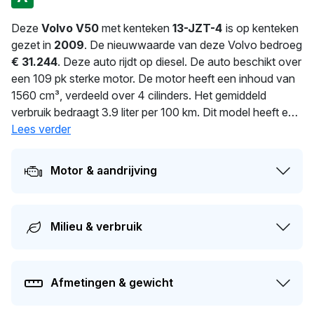
Deze
Volvo V50
met kenteken
13-JZT-4
is op kenteken
gezet in
2009
. De nieuwwaarde van deze Volvo bedroeg
€ 31.244
. Deze auto rijdt op diesel. De auto beschikt over
een 109 pk sterke motor. De motor heeft een inhoud van
1560 cm³, verdeeld over 4 cilinders. Het gemiddeld
verbruik bedraagt 3.9 liter per 100 km. Dit model heeft een
gewicht van 1.394 kg. In 2025 heeft deze auto een
Lees verder
nieuwe eigenaar gekregen. Dit voertuig moet over 86
dagen opnieuw APK-gekeurd worden. Dit voertuig heeft
Motor & aandrijving
4 eigenaren gehad in het verleden. Op dit moment
bedraagt de dagwaarde van dit voertuig ongeveer
€
2.500
.
Milieu & verbruik
Afmetingen & gewicht