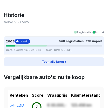
Historie
Volvo V50 MPV
Registraties
Import
2009
548
registraties
·
128
import
deze auto
Gem. nieuwprijs € 34.848,- · Gem. BPM € 5.431,-
Toon alle jaren ▾
Vergelijkbare auto's: nu te koop
Kenteken
Score
Vraagprijs
Kilometerstand
64-LBD-
€ 00.000,-
123.456 km
7