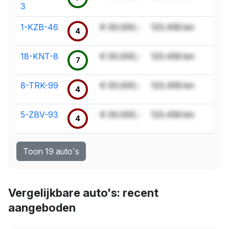
3
1-KZB-46
€ 00.000,-
123.456 km
4
18-KNT-8
€ 00.000,-
123.456 km
7
8-TRK-99
€ 00.000,-
123.456 km
4
5-ZBV-93
€ 00.000,-
123.456 km
4
Toon 19 auto's
Vergelijkbare auto's: recent
aangeboden