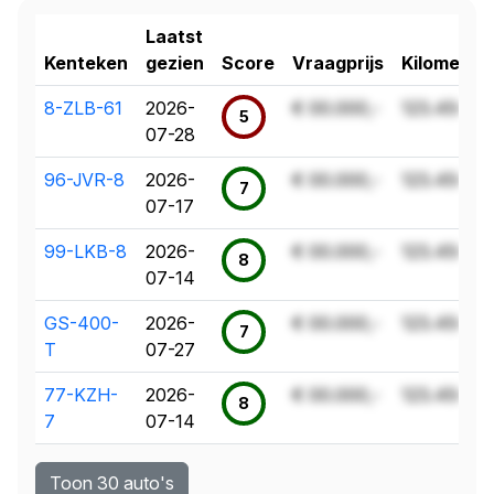
Laatst
Kenteken
gezien
Score
Vraagprijs
Kilometer
8-ZLB-61
2026-
€ 00.000,-
123.456 k
5
07-28
96-JVR-8
2026-
€ 00.000,-
123.456 k
7
07-17
99-LKB-8
2026-
€ 00.000,-
123.456 k
8
07-14
GS-400-
2026-
€ 00.000,-
123.456 k
7
T
07-27
77-KZH-
2026-
€ 00.000,-
123.456 k
8
7
07-14
Toon 30 auto's