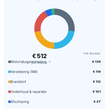
PER MAAND
€ 512
€ 139
Motorrijtuigenbelasting
per maand
€ 119
Verzekering (WA)
€ 112
Brandstof
€ 101
Onderhoud & reparatie
€ 27
Afschrijving