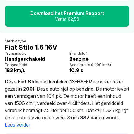
Download het Premium Rapport
Vanaf €2,50
Merk & type
Fiat Stilo 1.6 16V
Transmissie
Brandstof
Handgeschakeld
Benzine
Topsnelheid
Acceleratie 0–100 km/u
183 km/u
10,9 s
Deze
Fiat Stilo
met kenteken
13-HS-FV
is op kenteken
gezet in
2001
. Deze auto rijdt op benzine. De motor levert
een vermogen van 104 pk. De motor heeft een inhoud
van 1596 cm³, verdeeld over 4 cilinders. Het gemiddeld
verbruik bedraagt 7.5 liter per 100 km. Dankzij 1.325 kg ligt
deze auto stevig op de weg. Sinds
387
dagen wordt
deze auto bereden door de huidige eigenaar. De APK is
Lees verder
geldig tot 04-12-2026. De auto heeft sinds de registratie 1