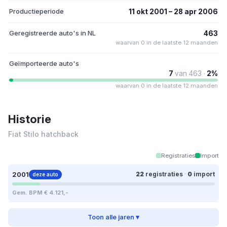
Productieperiode
11 okt 2001 – 28 apr 2006
Geregistreerde auto's in NL
463
waarvan 0 in de laatste 12 maanden
Geïmporteerde auto's
7
van 463 ·
2%
waarvan 0 in de laatste 12 maanden
Historie
Fiat Stilo hatchback
Registraties
Import
2001
22
registraties
·
0
import
deze auto
Gem. BPM € 4.121,-
Toon alle jaren ▾