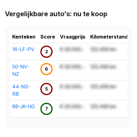
Vergelijkbare auto's: nu te koop
Kenteken
Score
Vraagprijs
Kilometerstand
16-LF-PV
€ 00.000,-
123.456 km
2
50-NV-
€ 00.000,-
123.456 km
6
NZ
44-NS-
€ 00.000,-
123.456 km
5
RB
88-JK-HG
€ 00.000,-
123.456 km
7