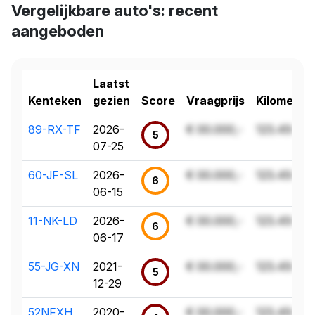
Vergelijkbare auto's: recent
aangeboden
Laatst
Kenteken
gezien
Score
Vraagprijs
Kilometer
89-RX-TF
2026-
€ 00.000,-
123.456 k
5
07-25
60-JF-SL
2026-
€ 00.000,-
123.456 k
6
06-15
11-NK-LD
2026-
€ 00.000,-
123.456 k
6
06-17
55-JG-XN
2021-
€ 00.000,-
123.456 k
5
12-29
52NFXH
2020-
€ 00.000,-
123.456 k