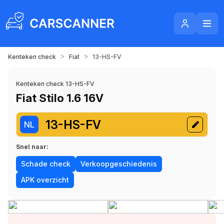
>
>
Kenteken check
Fiat
13-HS-FV
Kenteken check 13-HS-FV
Fiat Stilo 1.6 16V
13-HS-FV
NL
Snel naar:
Schade check
Verkoopgeschiedenis
APK overzicht