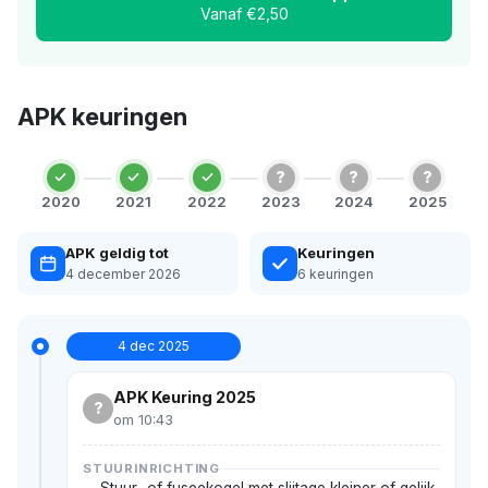
Vanaf €2,50
APK keuringen
?
?
?
2020
2021
2022
2023
2024
2025
APK geldig tot
Keuringen
4 december 2026
6 keuringen
4 dec 2025
APK Keuring 2025
?
om 10:43
STUURINRICHTING
Stuur- of fuseekogel met slijtage kleiner of gelijk