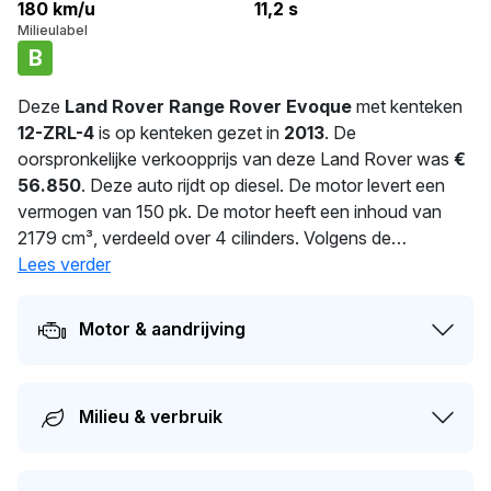
180 km/u
11,2 s
Milieulabel
B
Deze
Land Rover Range Rover Evoque
met kenteken
12-ZRL-4
is op kenteken gezet in
2013
. De
oorspronkelijke verkoopprijs van deze Land Rover was
€
56.850
. Deze auto rijdt op diesel. De motor levert een
vermogen van 150 pk. De motor heeft een inhoud van
2179 cm³, verdeeld over 4 cilinders. Volgens de
fabrieksopgave verbruikt deze auto 5 l/100 km. Met een
Lees verder
massa van 1.645 kg is deze auto solide gebouwd. De
huidige eigenaar heeft deze auto al
193
dagen in bezit. Dit
Motor & aandrijving
voertuig moet over 209 dagen opnieuw APK-gekeurd
worden. De auto heeft sinds de registratie 2 keer van
eigenaar gewisseld. Dit model heeft momenteel een
Milieu & verbruik
dagwaarde van circa
€ 7.800
.