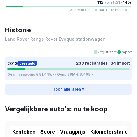
113
van 831 ·
14%
waarvan 0 in de laatste 12 maanden
Historie
Land Rover Range Rover Evoque stationwagen
Registraties
Import
2013
233
registraties
·
34
import
deze auto
Gem. nieuwprijs € 51.445,- · Gem. BPM € 8.405,-
Toon alle jaren ▾
Vergelijkbare auto's: nu te koop
Kenteken
Score
Vraagprijs
Kilometerstand