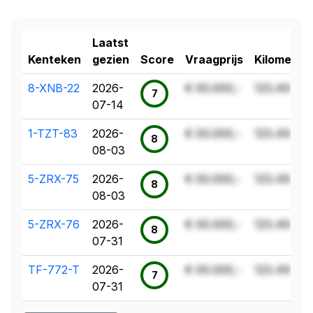
Laatst
Kenteken
gezien
Score
Vraagprijs
Kilometer
8-XNB-22
2026-
€ 00.000,-
123.456 k
7
07-14
1-TZT-83
2026-
€ 00.000,-
123.456 k
8
08-03
5-ZRX-75
2026-
€ 00.000,-
123.456 k
8
08-03
5-ZRX-76
2026-
€ 00.000,-
123.456 k
8
07-31
TF-772-T
2026-
€ 00.000,-
123.456 k
7
07-31