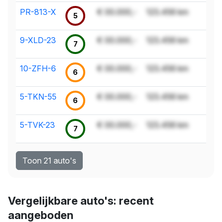
PR-813-X
€ 00.000,-
123.456 km
5
9-XLD-23
€ 00.000,-
123.456 km
7
10-ZFH-6
€ 00.000,-
123.456 km
6
5-TKN-55
€ 00.000,-
123.456 km
6
5-TVK-23
€ 00.000,-
123.456 km
7
Toon 21 auto's
Vergelijkbare auto's: recent
aangeboden