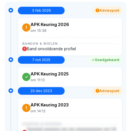
3 feb 2026
Adviespunt
!
APK Keuring 2026
!
om 15:38
BANDEN & WIELEN
Band onvoldoende profiel
!
7 mrt 2025
Goedgekeurd
APK Keuring 2025
om 11:13
20 dec 2023
Adviespunt
!
APK Keuring 2023
!
om 14:12
XXXXXX & XXXXXX
Xxxx(xx) xxxxxxxx xxx xxx xxxxxxxxxxxxx xxx 1,6