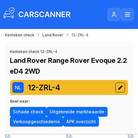
>
>
Kenteken check
Land Rover
12-ZRL-4
Kenteken check 12-ZRL-4
Land Rover Range Rover Evoque 2.2
eD4 2WD
12-ZRL-4
NL
Snel naar:
Schade check
Uitgebreide marktwaarde
Verkoopgeschiedenis
APK overzicht