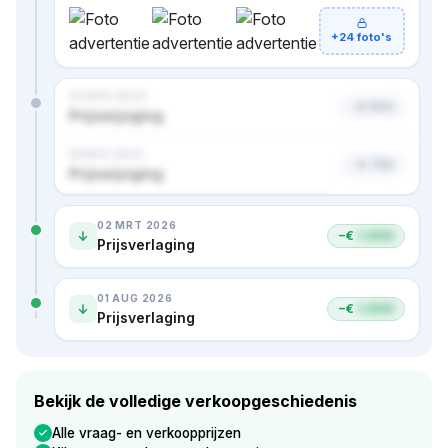
+24 foto's
02 NOV 2024
−€ 500
Prijswijziging
18 NOV 2024
−€ 750
Prijswijziging
Nog 1 prijs verborgen · bekijk in premium
02 MRT 2026
−€
1.000
Prijsverlaging
01 AUG 2026
−€
1.000
Prijsverlaging
Bekijk de volledige verkoopgeschiedenis
Alle vraag- en verkoopprijzen