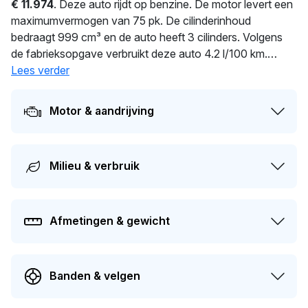
€ 11.974
. Deze auto rijdt op benzine. De motor levert een
maximumvermogen van 75 pk. De cilinderinhoud
bedraagt 999 cm³ en de auto heeft 3 cilinders. Volgens
de fabrieksopgave verbruikt deze auto 4.2 l/100 km.
Dankzij 940 kg ligt deze auto soepel op de weg. De
Lees verder
huidige eigenaar heeft deze auto al
25
dagen in bezit. Dit
voertuig moet over 148 dagen opnieuw APK-gekeurd
Motor & aandrijving
worden. Dit voertuig heeft 2 eigenaren gehad in het
verleden. Op dit moment bedraagt de dagwaarde van dit
voertuig ongeveer
€ 6.200
.
Milieu & verbruik
Afmetingen & gewicht
Banden & velgen