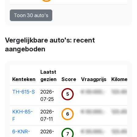
Toon 30 auto's
Vergelijkbare auto's: recent
aangeboden
Laatst
Kenteken
gezien
Score
Vraagprijs
Kilometer
TH-615-S
2026-
€ 00.000,-
123.456 k
5
07-25
KKH-85-
2026-
€ 00.000,-
123.456 k
6
F
07-11
6-KNR-
2026-
€ 00.000,-
123.456 k
7