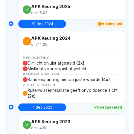
APK Keuring 2025
om 16:03
20 dec 2024
Adviespunt
!
APK Keuring 2024
!
om 14:29
VERLICHTING
Dimlicht onjuist afgesteld
(2x)
!
Mistlicht voor onjuist afgesteld
!
BANDEN & WIELEN
Bandenspanning niet op juiste waarde
(4x)
!
ZICHT & RUITEN
Ruitenwisserinstallatie geeft onvoldoende zicht
!
(2x)
4 dec 2023
Goedgekeurd
APK Keuring 2023
om 14:50