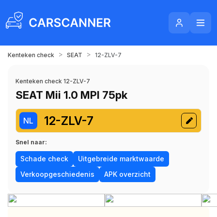
>
>
Kenteken check
SEAT
12-ZLV-7
Kenteken check 12-ZLV-7
SEAT Mii 1.0 MPI 75pk
12-ZLV-7
NL
Snel naar:
Schade check
Uitgebreide marktwaarde
Verkoopgeschiedenis
APK overzicht