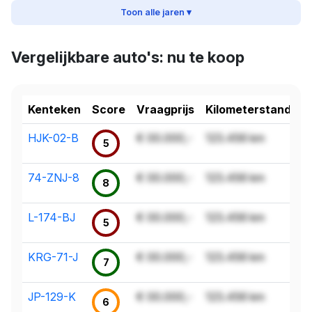
Toon alle jaren ▾
Vergelijkbare auto's: nu te koop
Kenteken
Score
Vraagprijs
Kilometerstand
HJK-02-B
€ 00.000,-
123.456 km
5
74-ZNJ-8
€ 00.000,-
123.456 km
8
L-174-BJ
€ 00.000,-
123.456 km
5
KRG-71-J
€ 00.000,-
123.456 km
7
JP-129-K
€ 00.000,-
123.456 km
6