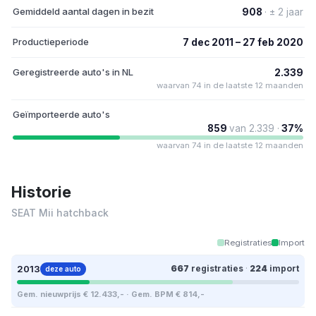
Gemiddeld aantal dagen in bezit
908
· ± 2 jaar
Productieperiode
7 dec 2011 – 27 feb 2020
Geregistreerde auto's in NL
2.339
waarvan 74 in de laatste 12 maanden
Geïmporteerde auto's
859
van 2.339 ·
37%
waarvan 74 in de laatste 12 maanden
Historie
SEAT Mii hatchback
Registraties
Import
2013
667
registraties
·
224
import
deze auto
Gem. nieuwprijs € 12.433,- · Gem. BPM € 814,-