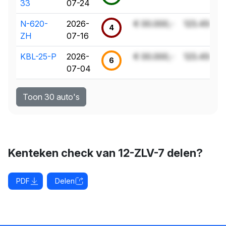
33
07-24
N-620-
2026-
€ 00.000,-
123.456 k
4
ZH
07-16
KBL-25-P
2026-
€ 00.000,-
123.456 k
6
07-04
Toon 30 auto's
Kenteken check van 12-ZLV-7 delen?
PDF
Delen