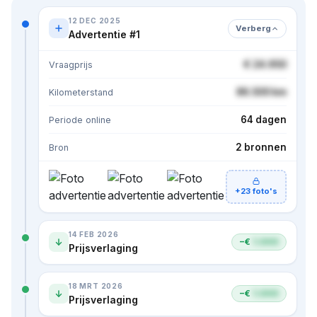
12 DEC 2025
Verberg
Advertentie #1
€ 24.950
Vraagprijs
86.500 km
Kilometerstand
64 dagen
Periode online
2 bronnen
Bron
+23 foto's
14 FEB 2026
−€
1.000
Prijsverlaging
18 MRT 2026
−€
1.000
Prijsverlaging