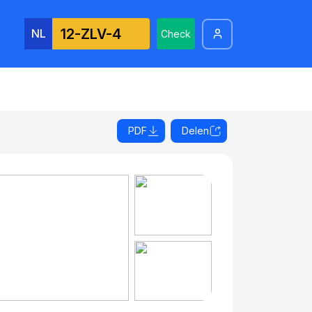
NL
Check
PDF
Delen