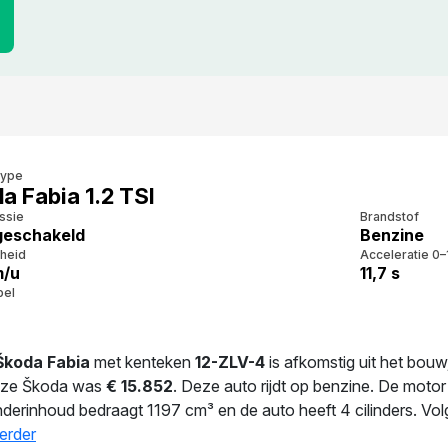
type
a Fabia 1.2 TSI
ssie
Brandstof
eschakeld
Benzine
heid
Acceleratie 0–
m/u
11,7 s
bel
Škoda Fabia
met kenteken
12-ZLV-4
is afkomstig uit het bou
eze Škoda was
€ 15.852
. Deze auto rijdt op benzine. De mot
inderinhoud bedraagt 1197 cm³ en de auto heeft 4 cilinders. Vo
.1 l/100 km. Met een massa van 1.116 kg is deze auto solide g
erder