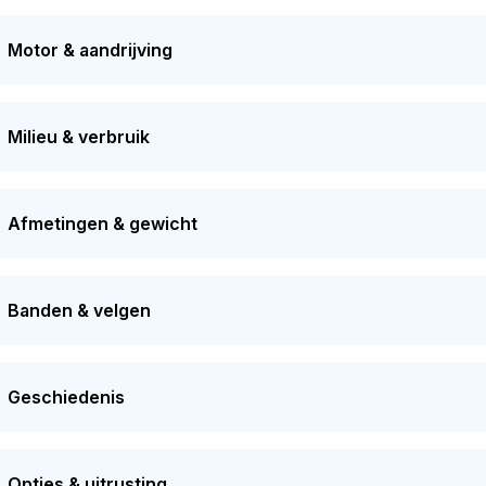
n door de huidige eigenaar. De volgende APK-keuring staat ge
naren gehad in het verleden. De marktwaarde van deze auto w
Motor & aandrijving
Milieu & verbruik
Afmetingen & gewicht
Banden & velgen
Geschiedenis
Opties & uitrusting