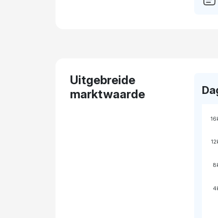
Uitgebreide
Da
marktwaarde
16
12
8
4