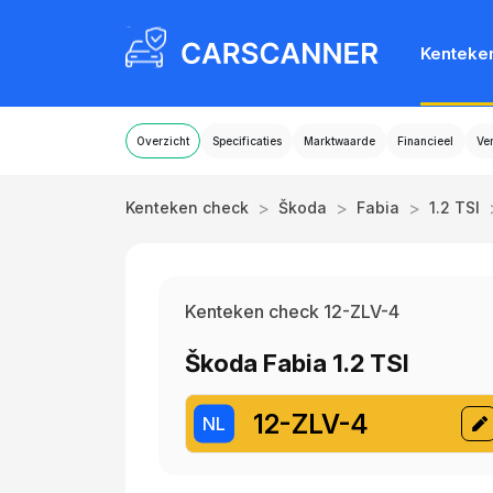
Kenteke
Overzicht
Specificaties
Marktwaarde
Financieel
Ve
>
>
>
Kenteken check
Škoda
Fabia
1.2 TSI
Kenteken check 12-ZLV-4
Škoda Fabia 1.2 TSI
12-ZLV-4
NL