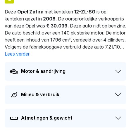
Deze
Opel Zafira
met kenteken
12-ZL-SG
is op
kenteken gezet in
2008
. De oorspronkelijke verkoopprijs
van deze Opel was
€ 30.039
. Deze auto rijdt op benzine.
De auto beschikt over een 140 pk sterke motor. De motor
heeft een inhoud van 1796 cm³, verdeeld over 4 cilinders.
Volgens de fabrieksopgave verbruikt deze auto 7.2 l/100
km. Dit model heeft een gewicht van 1.503 kg. De huidige
Lees verder
eigenaar heeft deze auto al
273
dagen in bezit. Dit
voertuig moet over 214 dagen opnieuw APK-gekeurd
Motor & aandrijving
worden. De auto heeft sinds de registratie 1 keer van
eigenaar gewisseld. De marktwaarde van deze auto
wordt op dit moment geschat op
€ 2.100
.
Milieu & verbruik
Afmetingen & gewicht