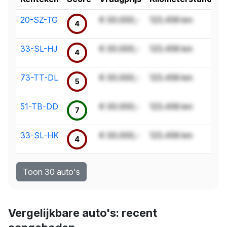
20-SZ-TG
€ 00.000,-
123.456 km
4
33-SL-HJ
€ 00.000,-
123.456 km
4
73-TT-DL
€ 00.000,-
123.456 km
5
51-TB-DD
€ 00.000,-
123.456 km
7
33-SL-HK
€ 00.000,-
123.456 km
4
Toon 30 auto's
Vergelijkbare auto's: recent