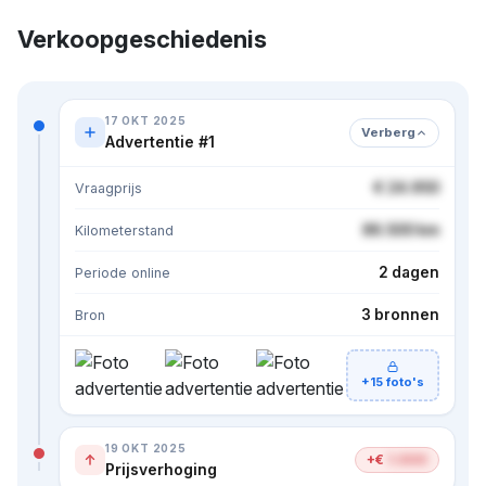
Verkoopgeschiedenis
17 OKT 2025
Verberg
Advertentie #1
€ 24.950
Vraagprijs
86.500 km
Kilometerstand
2 dagen
Periode online
3 bronnen
Bron
+15 foto's
19 OKT 2025
+€
1.000
Prijsverhoging