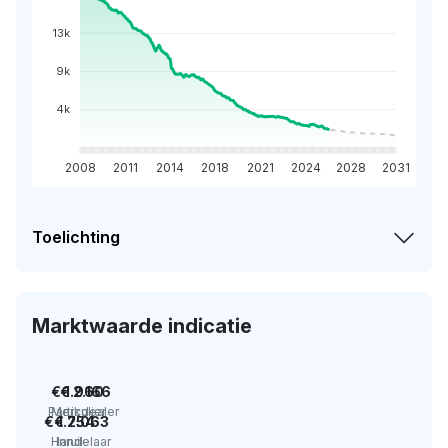
13k
9k
4k
2008
2011
2014
2018
2021
2024
2028
2031
Toelichting
Marktwaarde indicatie
€ 1.960
€ 2.166
Particulier
Merkdealer
€ 1.754
€ 2.063
Handelaar
Inruil