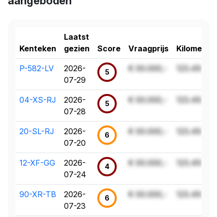
aangeboden
Laatst
Kenteken
gezien
Score
Vraagprijs
Kilometer
P-582-LV
2026-
€ 00.000,-
123.456 k
5
07-29
04-XS-RJ
2026-
€ 00.000,-
123.456 k
5
07-28
20-SL-RJ
2026-
€ 00.000,-
123.456 k
6
07-20
12-XF-GG
2026-
€ 00.000,-
123.456 k
4
07-24
90-XR-TB
2026-
€ 00.000,-
123.456 k
6
07-23