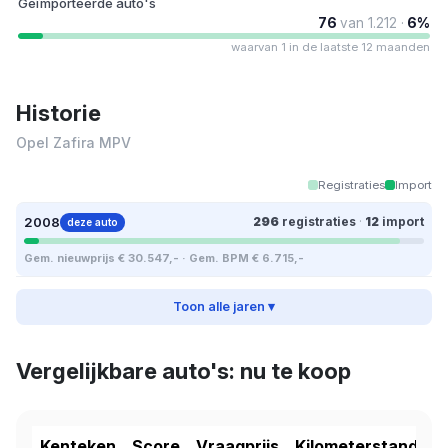
Geïmporteerde auto's
76
van 1.212 ·
6%
waarvan 1 in de laatste 12 maanden
Historie
Opel Zafira MPV
Registraties
Import
2008
296
registraties
·
12
import
deze auto
Gem. nieuwprijs € 30.547,- · Gem. BPM € 6.715,-
Toon alle jaren ▾
Vergelijkbare auto's: nu te koop
Kenteken
Score
Vraagprijs
Kilometerstand