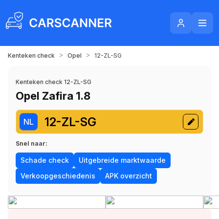
>
>
Kenteken check
Opel
12-ZL-SG
Kenteken check 12-ZL-SG
Opel Zafira 1.8
12-ZL-SG
NL
Snel naar:
Schade check
Uitgebreide marktwaarde
Verkoopgeschiedenis
APK overzicht