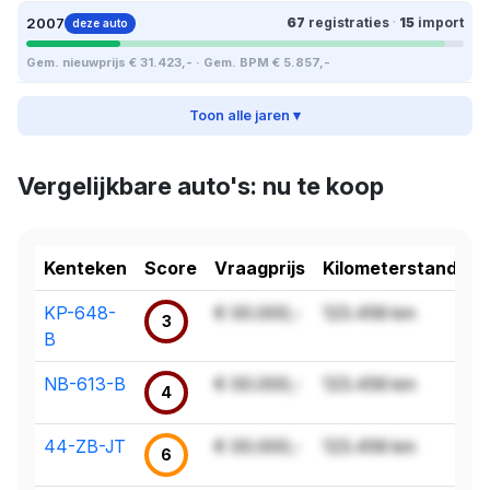
2007
67
registraties
·
15
import
deze auto
Gem. nieuwprijs € 31.423,- · Gem. BPM € 5.857,-
Toon alle jaren ▾
Vergelijkbare auto's: nu te koop
Kenteken
Score
Vraagprijs
Kilometerstand
KP-648-
€ 00.000,-
123.456 km
3
B
NB-613-B
€ 00.000,-
123.456 km
4
44-ZB-JT
€ 00.000,-
123.456 km
6