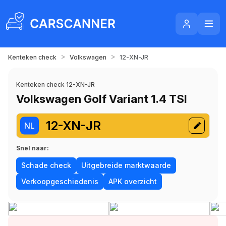
>
>
Kenteken check
Volkswagen
12-XN-JR
Kenteken check 12-XN-JR
Volkswagen Golf Variant 1.4 TSI
12-XN-JR
NL
Snel naar:
Schade check
Uitgebreide marktwaarde
Verkoopgeschiedenis
APK overzicht