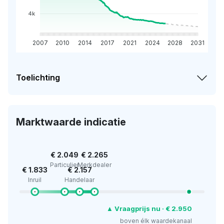
4k
2007
2010
2014
2017
2021
2024
2028
2031
Toelichting
Marktwaarde indicatie
€ 2.049
€ 2.265
Particulier
Merkdealer
€ 1.833
€ 2.157
Inruil
Handelaar
▲ Vraagprijs nu · € 2.950
boven élk waardekanaal