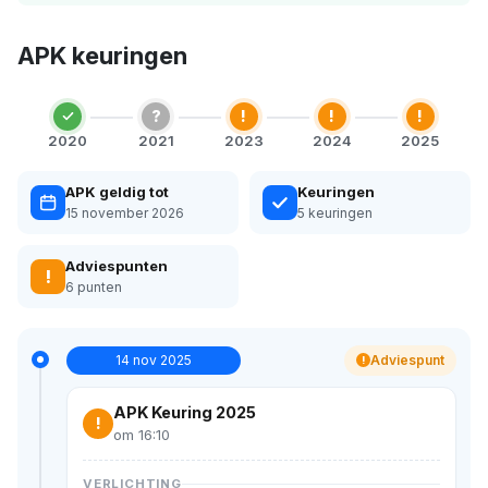
APK keuringen
?
!
!
!
2020
2021
2023
2024
2025
APK geldig tot
Keuringen
15 november 2026
5 keuringen
Adviespunten
!
6 punten
14 nov 2025
Adviespunt
!
APK Keuring 2025
!
om 16:10
VERLICHTING