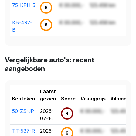
75-KPH-5
€ 00.000,-
123.456 km
6
KB-492-
€ 00.000,-
123.456 km
6
B
Vergelijkbare auto's: recent
aangeboden
Laatst
Kenteken
gezien
Score
Vraagprijs
Kilometer
50-ZS-JP
2026-
€ 00.000,-
123.456 k
4
07-16
TT-537-R
2026-
€ 00.000,-
123.456 k
6