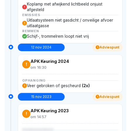
Koplamp met afwijkend lichtbeeld onjuist
!
afgesteld
EMISSIES
Uitlaatsysteem niet gasdicht / onveilige afvoer
!
uitlaatgasse
REMMEN
Schijf-, trommelrem loopt niet vrij
12 nov 2024
Adviespunt
!
APK Keuring 2024
!
om 16:30
OPHANGING
Veer gebroken of gescheurd
(2x)
!
15 nov 2023
Adviespunt
!
APK Keuring 2023
!
om 14:57
XXXXXXXXXXX