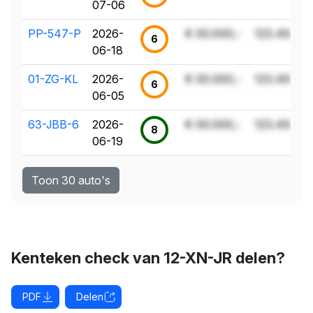
07-06
PP-547-P
2026-
€ 00.000,-
123.456 k
6
06-18
01-ZG-KL
2026-
€ 00.000,-
123.456 k
6
06-05
63-JBB-6
2026-
€ 00.000,-
123.456 k
8
06-19
Toon 30 auto's
Kenteken check van 12-XN-JR delen?
PDF
Delen