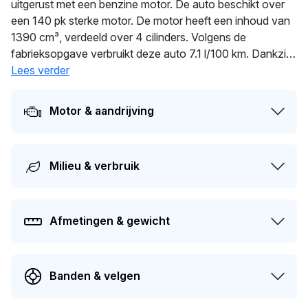
uitgerust met een benzine motor. De auto beschikt over
een 140 pk sterke motor. De motor heeft een inhoud van
1390 cm³, verdeeld over 4 cilinders. Volgens de
fabrieksopgave verbruikt deze auto 7.1 l/100 km. Dankzij
1.428 kg ligt deze auto stevig op de weg. De auto
Lees verder
wisselde in 2025 voor het laatst van eigenaar. Dit voertuig
moet over 99 dagen opnieuw APK-gekeurd worden. De
Motor & aandrijving
auto heeft sinds de registratie 2 keer van eigenaar
gewisseld. De actuele waarde van dit voertuig is naar
schatting
€ 2.200
.
Milieu & verbruik
Afmetingen & gewicht
Banden & velgen