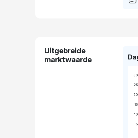
Uitgebreide
Da
marktwaarde
30
2
20
1
1