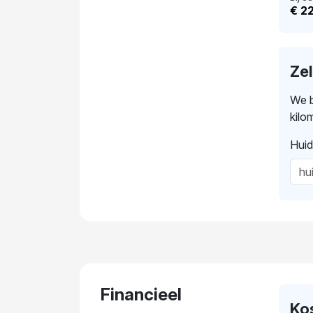
€ 2
Ze
We b
kilo
Huid
Financieel
Ko