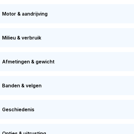
stelling van deze auto vond plaats in 2026. De volgende APK
ertuig heeft 3 eigenaren gehad in het verleden. De marktwaar
Motor & aandrijving
at op
€ 23.500
.
Milieu & verbruik
Afmetingen & gewicht
Banden & velgen
Geschiedenis
Opties & uitrusting