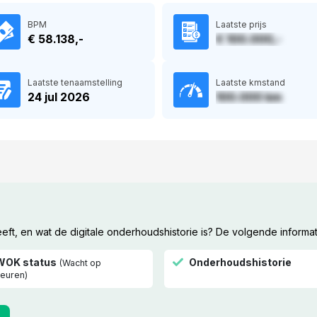
BPM
Laatste prijs
€ 58.138,-
€ 100.000,-
Laatste tenaamstelling
Laatste kmstand
24 jul 2026
100.000 km
t, en wat de digitale onderhoudshistorie is? De volgende informat
WOK status
Onderhoudshistorie
(Wacht op
euren)