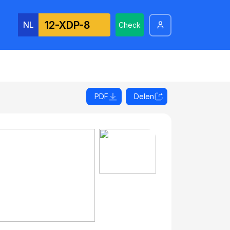
NL
Check
PDF
Delen