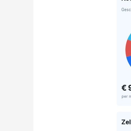
Gesc
€ 
per 
Ze