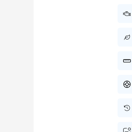
tenaam
Dit vo
gesch