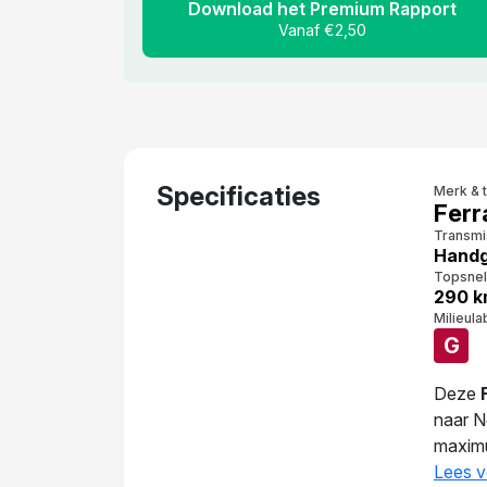
Download het Premium Rapport
Vanaf €2,50
Specificaties
Merk & 
Ferr
Transmi
Handg
Topsnel
290 k
Milieula
G
Deze
naar N
maximu
gemidd
Lees v