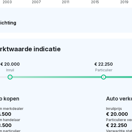
2003
2007
2011
2015
2019
ichting
rktwaarde indicatie
€ 20.000
€ 22.250
Inruil
Particulier
o kopen
Auto verk
en merkdealer
Inruilprijs
4.500
€ 20.000
en handelaar
Particuliere v
3.500
€ 22.250
n particulier
Verwachte stat