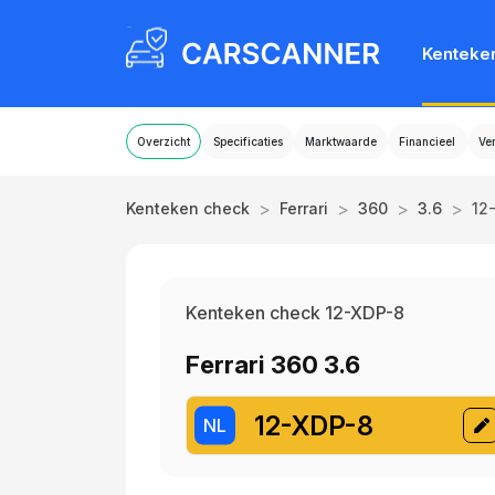
Kenteke
Overzicht
Specificaties
Marktwaarde
Financieel
Ve
>
>
>
>
Kenteken check
Ferrari
360
3.6
12
Kenteken check 12-XDP-8
Ferrari 360 3.6
12-XDP-8
NL