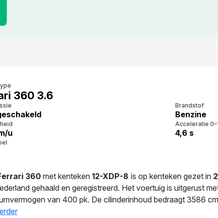
type
ari 360 3.6
ssie
Brandstof
eschakeld
Benzine
heid
Acceleratie 0–
m/u
4,6 s
bel
Ferrari 360
met kenteken
12-XDP-8
is op kenteken gezet in
ederland gehaald en geregistreerd. Het voertuig is uitgerust m
mvermogen van 400 pk. De cilinderinhoud bedraagt 3586 cm³ e
eld verbruik bedraagt 19.3 liter per 100 km. Dit model heeft ee
erder