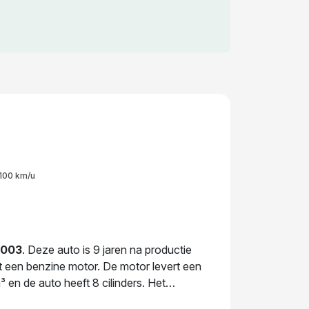
100 km/u
2003
. Deze auto is 9 jaren na productie
et een benzine motor. De motor levert een
n de auto heeft 8 cilinders. Het
n gewicht van 1.525 kg. De laatste