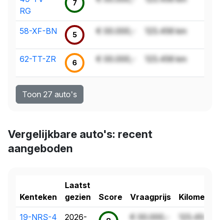
7
RG
58-XF-BN
€ 00.000,-
123.456 km
5
62-TT-ZR
€ 00.000,-
123.456 km
6
Toon 27 auto's
Vergelijkbare auto's: recent
aangeboden
Laatst
Kenteken
gezien
Score
Vraagprijs
Kilometer
19-NRS-4
2026-
€ 00.000,-
123.456 k