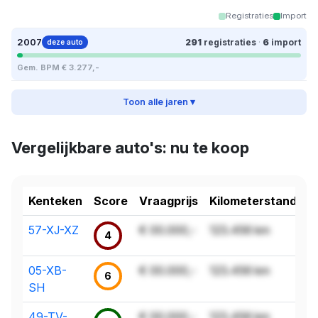
Registraties
Import
2007
291
registraties
·
6
import
deze auto
Gem. BPM € 3.277,-
Toon alle jaren ▾
Vergelijkbare auto's: nu te koop
Kenteken
Score
Vraagprijs
Kilometerstand
57-XJ-XZ
€ 00.000,-
123.456 km
4
05-XB-
€ 00.000,-
123.456 km
6
SH
49-TV-
€ 00.000,-
123.456 km