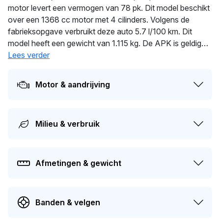
motor levert een vermogen van 78 pk. Dit model beschikt
over een 1368 cc motor met 4 cilinders. Volgens de
fabrieksopgave verbruikt deze auto 5.7 l/100 km. Dit
model heeft een gewicht van 1.115 kg. De APK is geldig
tot 04-04-2023. De auto heeft sinds de registratie 5 keer
Lees verder
van eigenaar gewisseld.
Motor & aandrijving
Milieu & verbruik
Afmetingen & gewicht
Banden & velgen