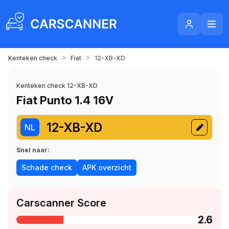
>
>
Kenteken check
Fiat
12-XB-XD
Kenteken check 12-XB-XD
Fiat Punto 1.4 16V
12-XB-XD
NL
Snel naar:
Schade check
APK overzicht
Carscanner Score
2.6