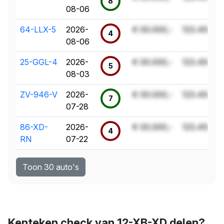
8
08-06
64-LLX-5
2026-
€ 00.000,-
123.456 k
4
08-06
25-GGL-4
2026-
€ 00.000,-
123.456 k
5
08-03
ZV-946-V
2026-
€ 00.000,-
123.456 k
7
07-28
86-XD-
2026-
€ 00.000,-
123.456 k
4
RN
07-22
Toon 30 auto's
Kenteken check van 12-XB-XD delen?