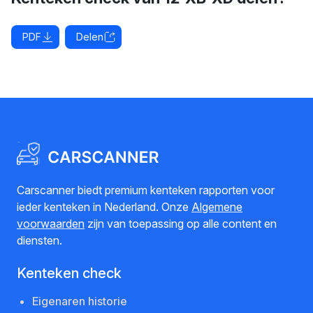
PDF
Delen
Carscanner biedt premium kenteken rapporten voor
ieder kenteken in Nederland. Onze
Algemene
voorwaarden
zijn van toepassing op alle content en
diensten.
Kenteken check
Eigenaren historie