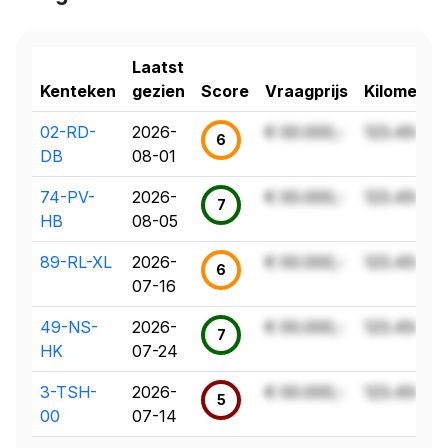
Laatst
Kenteken
gezien
Score
Vraagprijs
Kilometer
02-RD-
2026-
€ 00.000,-
123.456 k
6
DB
08-01
74-PV-
2026-
€ 00.000,-
123.456 k
7
HB
08-05
89-RL-XL
2026-
€ 00.000,-
123.456 k
6
07-16
49-NS-
2026-
€ 00.000,-
123.456 k
7
HK
07-24
3-TSH-
2026-
€ 00.000,-
123.456 k
5
00
07-14