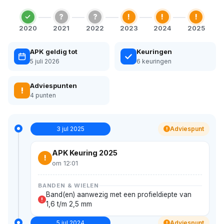
?
?
!
!
!
2020
2021
2022
2023
2024
2025
APK geldig tot
Keuringen
5 juli 2026
6 keuringen
Adviespunten
!
4 punten
3 jul 2025
Adviespunt
!
APK Keuring 2025
!
om 12:01
BANDEN & WIELEN
Band(en) aanwezig met een profieldiepte van
!
1,6 t/m 2,5 mm
5 jul 2024
Adviespunt
!