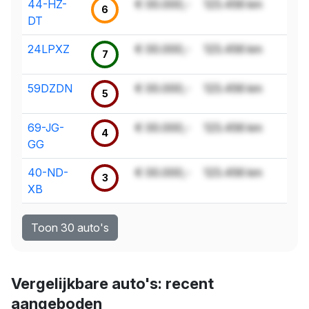
44-HZ-
€ 00.000,-
123.456 km
6
DT
24LPXZ
€ 00.000,-
123.456 km
7
59DZDN
€ 00.000,-
123.456 km
5
69-JG-
€ 00.000,-
123.456 km
4
GG
40-ND-
€ 00.000,-
123.456 km
3
XB
Toon 30 auto's
Vergelijkbare auto's: recent
aangeboden