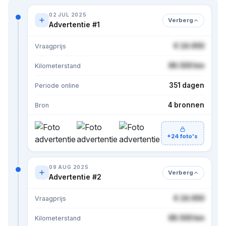
02 JUL 2025
Verberg
Advertentie #1
€ 24.950
Vraagprijs
86.500 km
Kilometerstand
351 dagen
Periode online
4 bronnen
Bron
+24 foto's
09 AUG 2025
Verberg
Advertentie #2
€ 24.950
Vraagprijs
86.500 km
Kilometerstand