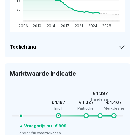
4k
2k
2006
2010
2014
2017
2021
2024
2028
Toelichting
Marktwaarde indicatie
€ 1.397
Handelaar
€ 1.187
€ 1.327
€ 1.467
Inruil
Particulier
Merkdealer
▲ Vraagprijs nu · € 999
onder élk waardekanaal