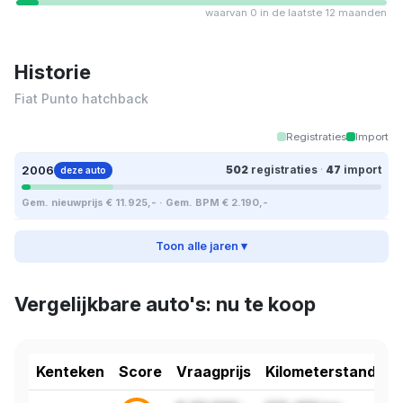
waarvan 0 in de laatste 12 maanden
Historie
Fiat Punto hatchback
Registraties
Import
2006
502
registraties
·
47
import
deze auto
Gem. nieuwprijs € 11.925,- · Gem. BPM € 2.190,-
Toon alle jaren ▾
Vergelijkbare auto's: nu te koop
Kenteken
Score
Vraagprijs
Kilometerstand