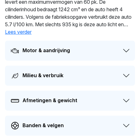
levert een maximumvermogen van 60 pk. De
cilinderinhoud bedraagt 1242 cm³ en de auto heeft 4
cilinders. Volgens de fabrieksopgave verbruikt deze auto
5.7 l/100 km. Met slechts 935 kg is deze auto licht en
wendbaar. De auto wisselde in 2025 voor het laatst van
Lees verder
eigenaar. De APK is geldig tot 05-07-2026. De auto heeft
sinds de registratie 1 keer van eigenaar gewisseld. De
Motor & aandrijving
actuele waarde van dit voertuig is naar schatting
€ 1.400
.
Milieu & verbruik
Afmetingen & gewicht
Banden & velgen