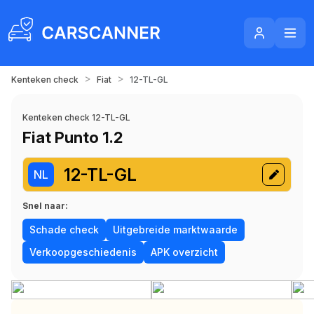
>
>
Kenteken check
Fiat
12-TL-GL
Kenteken check 12-TL-GL
Fiat Punto 1.2
12-TL-GL
NL
Snel naar:
Schade check
Uitgebreide marktwaarde
Verkoopgeschiedenis
APK overzicht