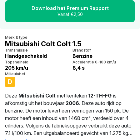
Download het Premium Rapport
Vanaf €2,50
Merk & type
Mitsubishi Colt Colt 1.5
Transmissie
Brandstof
Handgeschakeld
Benzine
Topsnelheid
Acceleratie 0–100 km/u
205 km/u
8,4 s
Milieulabel
D
Deze
Mitsubishi Colt
met kenteken
12-TH-FG
is
afkomstig uit het bouwjaar
2006
. Deze auto rijdt op
benzine. De motor levert een vermogen van 150 pk. De
motor heeft een inhoud van 1468 cm³, verdeeld over 4
cilinders. Volgens de fabrieksopgave verbruikt deze auto
7.1 l/100 km. Een uitgebalanceerd gewicht van 1.275 kg