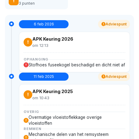
!
3 punten
6 feb 2026
Adviespunt
!
APK Keuring 2026
!
om 12:13
OPHANGING
Stofhoes fuseekogel beschadigd en dicht niet af
!
11 feb 2025
Adviespunt
!
APK Keuring 2025
!
om 10:43
OVERIG
Overmatige vloeistoflekkage overige
!
vloeistoffen
REMMEN
Mechanische delen van het remsysteem
!