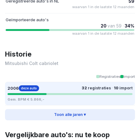
Geregistreerde auto's in NL
59
waarvan 1 in de laatste 12 maanden
Geïmporteerde auto's
20
van 59 ·
34%
waarvan 1 in de laatste 12 maanden
Historie
Mitsubishi Colt cabriolet
Registraties
Import
2006
32
registraties
·
10
import
deze auto
Gem. BPM € 5.866,-
Toon alle jaren ▾
Vergelijkbare auto's: nu te koop