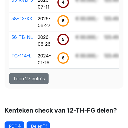
4
07-11
58-TX-XK
2026-
€ 00.000,-
123.456 k
6
06-27
56-TB-NL
2026-
€ 00.000,-
123.456 k
5
06-26
TG-114-L
2024-
€ 00.000,-
123.456 k
6
01-16
Toon 27 auto's
Kenteken check van 12-TH-FG delen?
PDF
Delen