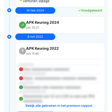
vertonen slijtage
14 feb 2024
Goedgekeurd
APK Keuring 2024
om 15:21
8 mrt 2022
APK Keuring 2022
?
om 11:46
XXXXXX
Xxxx xxxxxxxxxxxx xxxxxxxxx
XXXXXXXXXXX
Xxxxx- xxxxxxxxxxxxxxx xxxxxxxx xxxxxxxxxxx
XXXXXX
Xxxxxxxxxx xxxx xxxxxxxx xxxxxxxxx
XXXXXXXXXXX
Xxxxxxxxxxx xxx 1,5 x/x 2,0X xx xxxx xxx 15%
xxxxxxxxxxx
Bekijk alle gebreken in het premium rapport