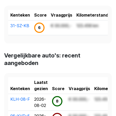
Kenteken
Score
Vraagprijs
Kilometerstand
31-SZ-KB
€ 00.000,-
123.456 km
6
Vergelijkbare auto's: recent
aangeboden
Laatst
Kenteken
gezien
Score
Vraagprijs
Kilometer
KLH-08-F
2026-
€ 00.000,-
123.456 k
8
08-02
95-XVD-5
2026-
€ 00.000,-
123.456 k