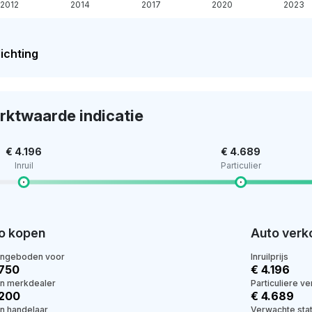
2012
2014
2017
2020
2023
ichting
rktwaarde indicatie
€ 4.196
€ 4.689
Inruil
Particulier
o kopen
Auto verk
angeboden voor
Inruilprijs
.750
€ 4.196
en merkdealer
Particuliere v
.200
€ 4.689
en handelaar
Verwachte stat