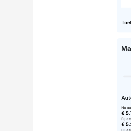
Toel
Ma
Aut
Nu a
€ 5
Bij e
€ 5
Bij e