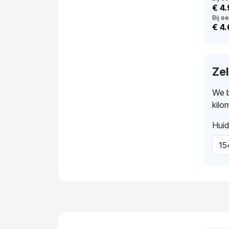
€ 4
Bij ee
€ 4
Ze
We b
kilo
Huid