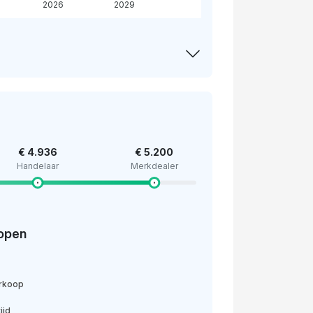
2026
2029
€ 4.936
€ 5.200
Handelaar
Merkdealer
open
erkoop
ijd