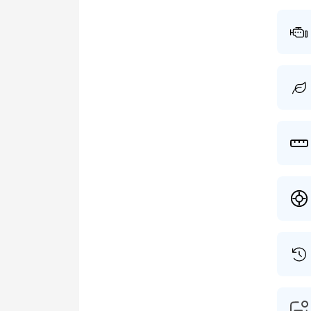
auto a
3 eige