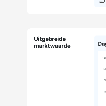
Uitgebreide
Da
marktwaarde
16
12
8
4