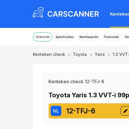
Kenteke
Overzicht
Specificaties
Marktwaarde
Financieel
Ve
>
>
>
Kenteken check
Toyota
Yaris
1.3 VVT
Kenteken check 12-TFJ-6
Toyota Yaris 1.3 VVT-i 99
12-TFJ-6
NL