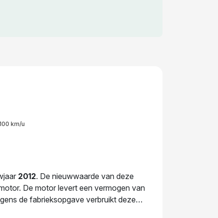
100 km/u
uwjaar
2012
. De nieuwwaarde van deze
e motor. De motor levert een vermogen van
olgens de fabrieksopgave verbruikt deze
ebouwd. De huidige eigenaar heeft deze