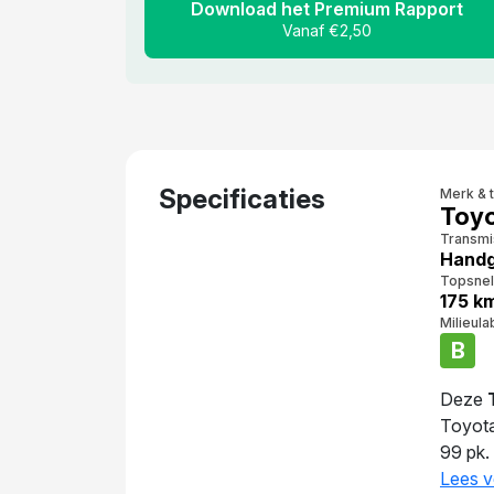
Download het Premium Rapport
Vanaf €2,50
Specificaties
Merk & 
Toyo
Transmi
Handg
Topsnel
175 k
Milieula
B
Deze
Toyot
99 pk.
auto 5
Lees v