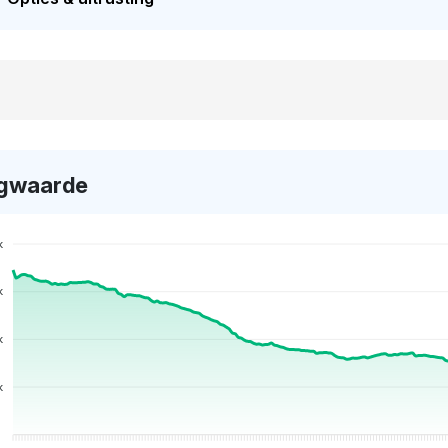
gwaarde
k
k
k
k