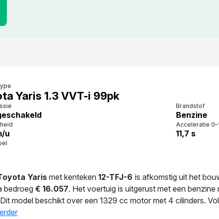
type
ta Yaris 1.3 VVT-i 99pk
ssie
Brandstof
eschakeld
Benzine
heid
Acceleratie 0–
m/u
11,7 s
bel
Toyota Yaris
met kenteken
12-TFJ-6
is afkomstig uit het bo
a bedroeg
€ 16.057
. Het voertuig is uitgerust met een benzin
 Dit model beschikt over een 1329 cc motor met 4 cilinders. V
.2 l/100 km. Met een massa van 1.100 kg is deze auto solide g
erder