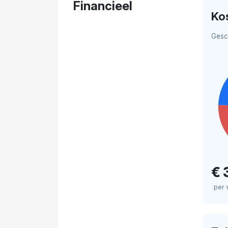
Financieel
Ko
Gesc
€ 
per