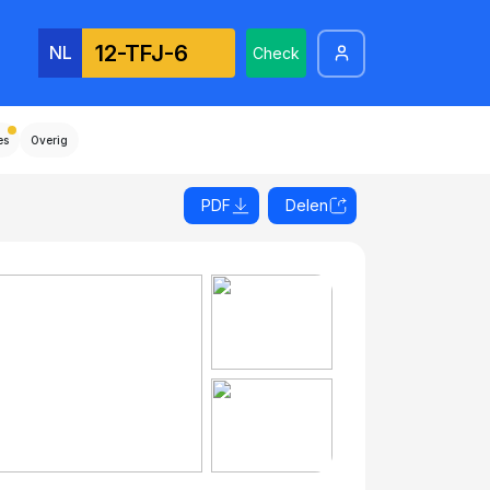
NL
Check
es
Overig
PDF
Delen