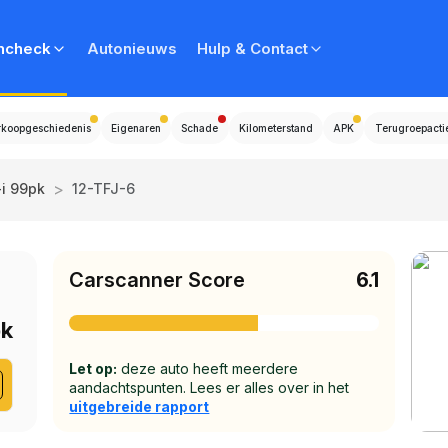
ncheck
Autonieuws
Hulp & Contact
rkoopgeschiedenis
Eigenaren
Schade
Kilometerstand
APK
Terugroepacti
>
-i 99pk
12-TFJ-6
Carscanner Score
6.1
pk
Let op:
deze auto heeft meerdere
aandachtspunten. Lees er alles over in het
uitgebreide rapport