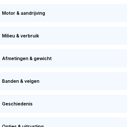
l
132
dagen in bezit. Dit voertuig moet over 200 dagen opnieu
naren gehad in het verleden. Dit model heeft momenteel een 
Motor & aandrijving
Milieu & verbruik
Afmetingen & gewicht
Banden & velgen
Geschiedenis
Opties & uitrusting