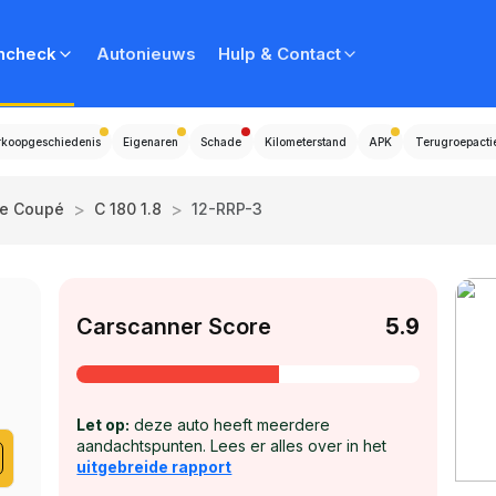
ncheck
Autonieuws
Hulp & Contact
rkoopgeschiedenis
Eigenaren
Schade
Kilometerstand
APK
Terugroepacti
>
>
se Coupé
C 180 1.8
12-RRP-3
Carscanner Score
5.9
Let op:
deze auto heeft meerdere
aandachtspunten. Lees er alles over in het
uitgebreide rapport