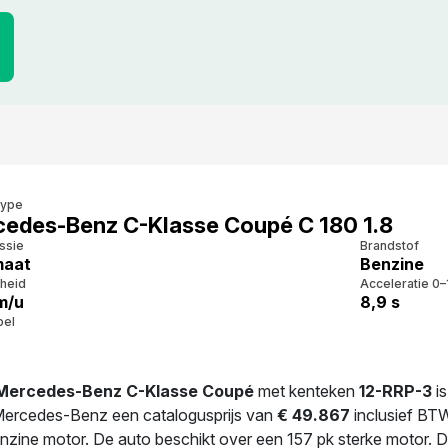
type
edes-Benz C-Klasse Coupé C 180 1.8
ssie
Brandstof
maat
Benzine
heid
Acceleratie 0–
m/u
8,9 s
bel
Mercedes-Benz C-Klasse Coupé
met kenteken
12-RRP-3
is
ercedes-Benz een catalogusprijs van
€ 49.867
inclusief BTW
nzine motor. De auto beschikt over een 157 pk sterke motor. 