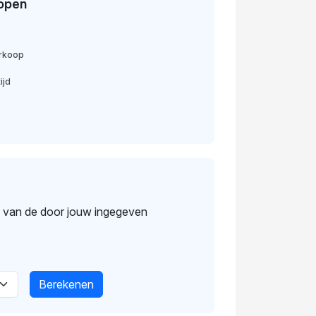
open
erkoop
ijd
s van de door jouw ingegeven
Berekenen