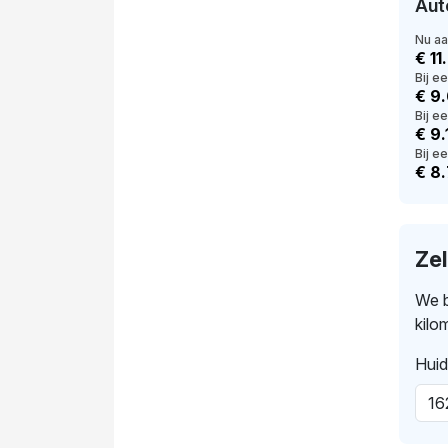
Aut
Nu a
€ 11
Bij e
€ 9
Bij e
€ 9
Bij ee
€ 8
Ze
We b
kilo
Huid