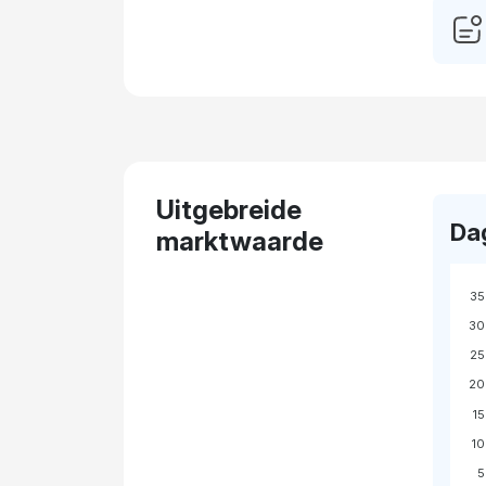
Uitgebreide
Da
marktwaarde
35
30
25
20
15
10
5