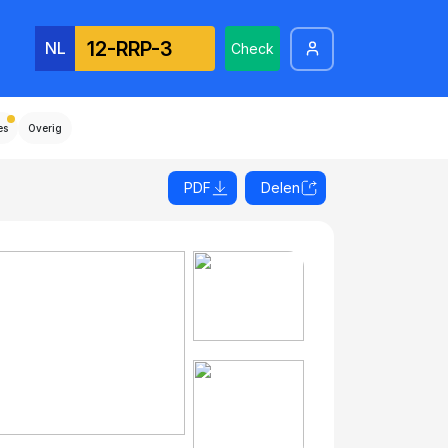
NL
Check
es
Overig
PDF
Delen