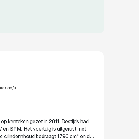
100 km/u
 op kenteken gezet in
2011
. Destijds had
 en BPM. Het voertuig is uitgerust met
De cilinderinhoud bedraagt 1796 cm³ en de