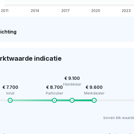
2011
2014
2017
2020
2023
ichting
rktwaarde indicatie
€ 9.100
Handelaar
€ 7.700
€ 8.700
€ 9.600
Inruil
Particulier
Merkdealer
boven élk waard