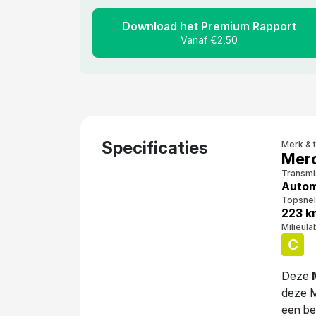
Download het Premium Rapport
Vanaf €2,50
Specificaties
Merk & 
Merc
Transmi
Auto
Topsnel
223 k
Milieula
C
Deze
deze M
een be