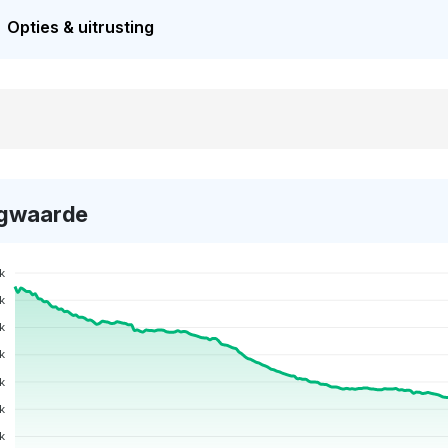
Opties & uitrusting
gwaarde
k
k
k
k
k
k
k