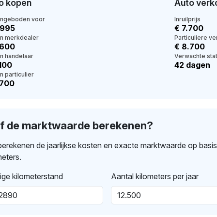
o kopen
Auto verk
angeboden voor
Inruilprijs
.995
€ 7.700
en merkdealer
Particuliere v
.600
€ 8.700
en handelaar
Verwachte stat
.100
42 dagen
n particulier
.700
lf de marktwaarde berekenen?
erekenen de jaarlijkse kosten en exacte marktwaarde op basi
meters.
ige kilometerstand
Aantal kilometers per jaar