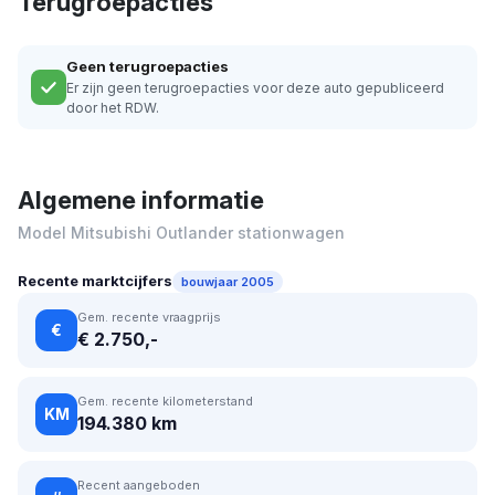
Terugroepacties
Geen terugroepacties
Er zijn geen terugroepacties voor deze auto gepubliceerd
door het RDW.
Algemene informatie
Model Mitsubishi Outlander stationwagen
Recente marktcijfers
bouwjaar 2005
Gem. recente vraagprijs
€
€ 2.750,-
Gem. recente kilometerstand
KM
194.380 km
Recent aangeboden