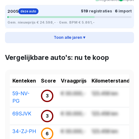
2005
519
registraties
·
6
import
deze auto
Gem. nieuwprijs € 24.598,- · Gem. BPM € 5.861,-
Toon alle jaren ▾
Vergelijkbare auto's: nu te koop
Kenteken
Score
Vraagprijs
Kilometerstand
59-NV-
€ 00.000,-
123.456 km
3
PG
69SJVK
€ 00.000,-
123.456 km
3
34-ZJ-PH
€ 00.000,-
123.456 km
6