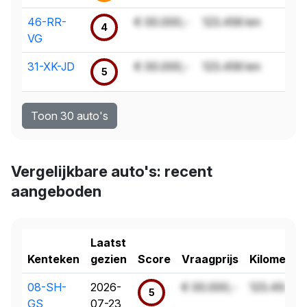
46-RR-
€ 00.000,-
123.456 km
4
VG
31-XK-JD
€ 00.000,-
123.456 km
5
Toon 30 auto's
Vergelijkbare auto's: recent
aangeboden
Laatst
Kenteken
gezien
Score
Vraagprijs
Kilometer
08-SH-
2026-
€ 00.000,-
123.456 k
5
GS
07-23