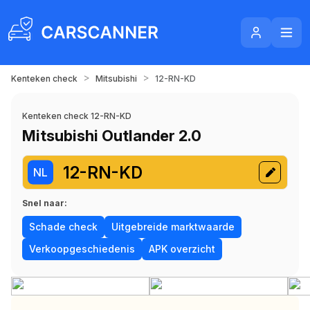
>
>
Kenteken check
Mitsubishi
12-RN-KD
Kenteken check 12-RN-KD
Mitsubishi Outlander 2.0
12-RN-KD
NL
Snel naar:
Schade check
Uitgebreide marktwaarde
Verkoopgeschiedenis
APK overzicht