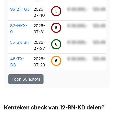
95-ZH-GJ
2026-
€ 00.000,-
123.456 k
3
07-10
87-HKX-
2026-
€ 00.000,-
123.456 k
5
9
07-31
55-SK-SH
2026-
€ 00.000,-
123.456 k
8
07-27
46-TX-
2026-
€ 00.000,-
123.456 k
6
DB
07-29
Toon 30 auto's
Kenteken check van 12-RN-KD delen?