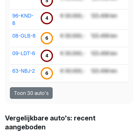
5
96-KND-
€ 00.000,-
123.456 km
4
8
08-GLB-8
€ 00.000,-
123.456 km
6
09-LDT-6
€ 00.000,-
123.456 km
4
63-NBJ-2
€ 00.000,-
123.456 km
6
Toon 30 auto's
Vergelijkbare auto's: recent
aangeboden