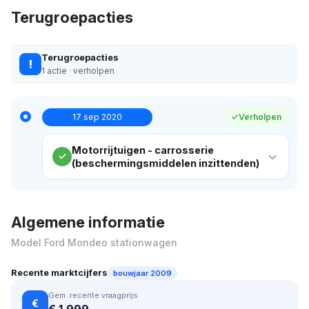
Terugroepacties
Terugroepacties
!
1 actie · verholpen
17 sep 2020
Verholpen
Motorrijtuigen - carrosserie
(beschermingsmiddelen inzittenden)
Algemene informatie
Model Ford Mondeo stationwagen
Recente marktcijfers
bouwjaar 2009
Gem. recente vraagprijs
€
€ 1.999,-