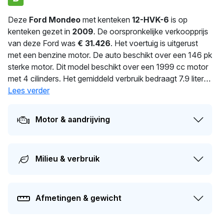
Deze
Ford Mondeo
met kenteken
12-HVK-6
is op
kenteken gezet in
2009
. De oorspronkelijke verkoopprijs
van deze Ford was
€ 31.426
. Het voertuig is uitgerust
met een benzine motor. De auto beschikt over een 146 pk
sterke motor. Dit model beschikt over een 1999 cc motor
met 4 cilinders. Het gemiddeld verbruik bedraagt 7.9 liter
per 100 km. Met een massa van 1.496 kg is deze auto
Lees verder
solide gebouwd. De laatste tenaamstelling van deze auto
vond plaats in 2026. De volgende APK-keuring staat
Motor & aandrijving
gepland voor 20-11-2026. De auto heeft sinds de
registratie 3 keer van eigenaar gewisseld. De huidige
dagwaarde van deze auto wordt geschat op
€ 2.900
.
Milieu & verbruik
Afmetingen & gewicht