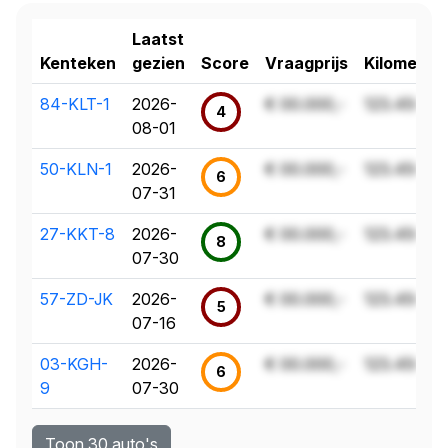
Laatst
Kenteken
gezien
Score
Vraagprijs
Kilometer
84-KLT-1
2026-
€ 00.000,-
123.456 k
4
08-01
50-KLN-1
2026-
€ 00.000,-
123.456 k
6
07-31
27-KKT-8
2026-
€ 00.000,-
123.456 k
8
07-30
57-ZD-JK
2026-
€ 00.000,-
123.456 k
5
07-16
03-KGH-
2026-
€ 00.000,-
123.456 k
6
9
07-30
Toon 30 auto's