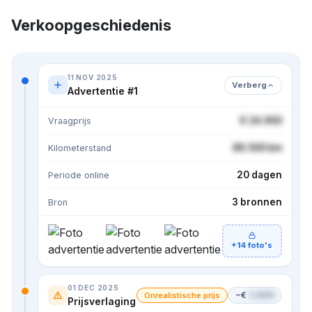
Verkoopgeschiedenis
11 NOV 2025
Verberg
Advertentie #1
€ 24.950
Vraagprijs
86.500 km
Kilometerstand
20 dagen
Periode online
3 bronnen
Bron
+14 foto's
01 DEC 2025
−€
1.000
Onrealistische prijs
Prijsverlaging