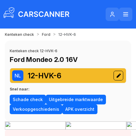
>
>
Kenteken check
Ford
12-HVK-6
Kenteken check 12-HVK-6
Ford Mondeo 2.0 16V
12-HVK-6
NL
Snel naar:
Schade check
Uitgebreide marktwaarde
Verkoopgeschiedenis
APK overzicht