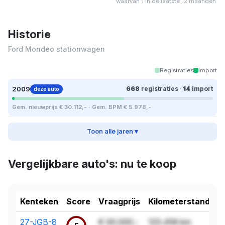
waarvan 1 in de laatste 12 maanden
Historie
Ford Mondeo stationwagen
Registraties
Import
2009
668
registraties
·
14
import
deze auto
Gem. nieuwprijs € 30.112,- · Gem. BPM € 5.978,-
Toon alle jaren ▾
Vergelijkbare auto's: nu te koop
Kenteken
Score
Vraagprijs
Kilometerstand
27-JGB-8
€ 00.000,-
123.456 km