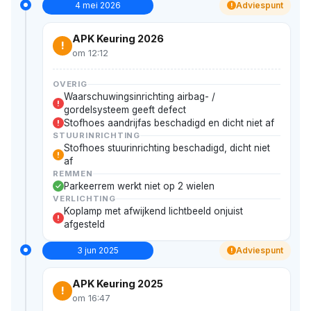
4 mei 2026
Adviespunt
!
APK Keuring 2026
!
om 12:12
OVERIG
Waarschuwingsinrichting airbag- /
!
gordelsysteem geeft defect
Stofhoes aandrijfas beschadigd en dicht niet af
!
STUURINRICHTING
Stofhoes stuurinrichting beschadigd, dicht niet
!
af
REMMEN
Parkeerrem werkt niet op 2 wielen
VERLICHTING
Koplamp met afwijkend lichtbeeld onjuist
!
afgesteld
3 jun 2025
Adviespunt
!
APK Keuring 2025
!
om 16:47