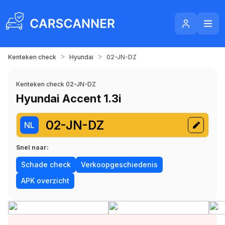
>
>
Kenteken check
Hyundai
02-JN-DZ
Kenteken check 02-JN-DZ
Hyundai Accent 1.3i
02-JN-DZ
NL
Snel naar:
Schade check
Verkoopgeschiedenis
APK overzicht