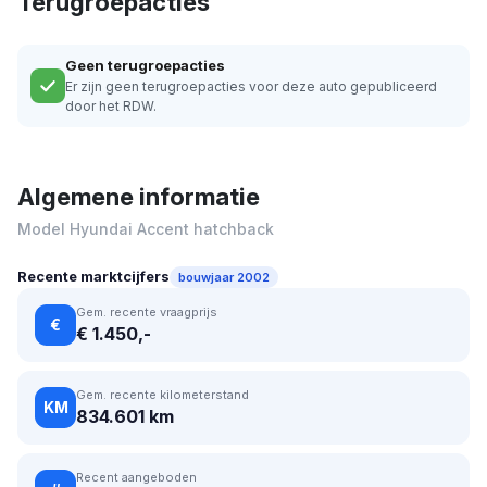
Terugroepacties
Geen terugroepacties
Er zijn geen terugroepacties voor deze auto gepubliceerd
door het RDW.
Algemene informatie
Model Hyundai Accent hatchback
Recente marktcijfers
bouwjaar 2002
Gem. recente vraagprijs
€
€ 1.450,-
Gem. recente kilometerstand
KM
834.601 km
Recent aangeboden