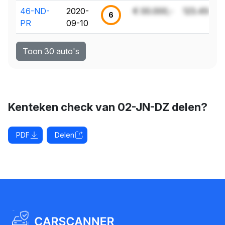
46-ND-
2020-
€ 00.000,-
123.456 k
6
PR
09-10
Toon 30 auto's
Kenteken check van 02-JN-DZ delen?
PDF
Delen