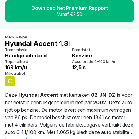
Download het Premium Rapport
Vanaf €2,50
Merk & type
Hyundai Accent 1.3i
Transmissie
Brandstof
Handgeschakeld
Benzine
Topsnelheid
Acceleratie 0–100 km/u
169 km/u
12,5 s
Milieulabel
C
Deze
Hyundai Accent
met kenteken
02-JN-DZ
is voor
het eerst in gebruik genomen in het jaar
2002
. Deze auto
rijdt op benzine. De motor levert een maximumvermogen
van 86 pk. Dit model beschikt over een 1341 cc motor
met 4 cilinders. Volgens de fabrieksopgave verbruikt deze
auto 6.4 l/100 km. Met 1.065 kg biedt deze auto stabiliteit