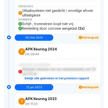
EMISSIES
Uitlaatsysteem niet gasdicht / onveilige afvoer
!
uitlaatgasse
REMMEN
Schijf-, trommelrem loopt niet vrij
Remleiding door corrosie aangetast
(2x)
30 mei 2024
Adviespunt
!
APK Keuring 2024
!
om 09:44
XXXXXX & XXXXXX
Xxxx(xx) xxxxxxxx xxx xxx xxxxxxxxxxxxx xxx 1,6
x/x 2,5 xx
Bekijk alle gebreken in het premium rapport
12 jun 2023
Adviespunt
!
APK Keuring 2023
!
om 11:23