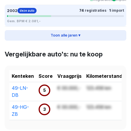
2002
74
registraties
·
1
import
deze auto
Gem. BPM € 2.081,-
Toon alle jaren ▾
Vergelijkbare auto's: nu te koop
Kenteken
Score
Vraagprijs
Kilometerstand
49-LN-
€ 00.000,-
123.456 km
5
DB
49-HG-
€ 00.000,-
123.456 km
3
ZB