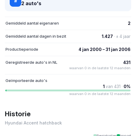
#
2 auto's
Gemiddeld aantal eigenaren
2
Gemiddeld aantal dagen in bezit
1.427
· ± 4 jaar
Productieperiode
4 jan 2000 – 31 jan 2006
Geregistreerde auto's in NL
431
waarvan 0 in de laatste 12 maanden
Geïmporteerde auto's
1
van 431 ·
0%
waarvan 0 in de laatste 12 maanden
Historie
Hyundai Accent hatchback
Registraties
Import