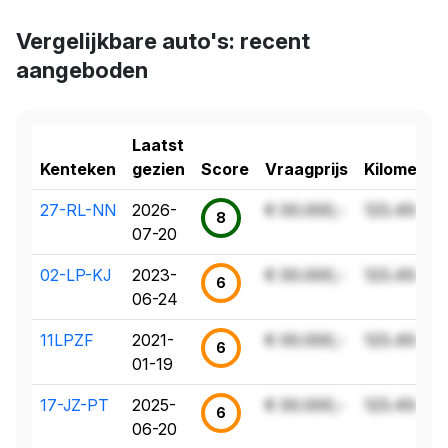
Vergelijkbare auto's: recent
aangeboden
Laatst
Kenteken
gezien
Score
Vraagprijs
Kilometer
27-RL-NN
2026-
€ 00.000,-
123.456 k
8
07-20
02-LP-KJ
2023-
€ 00.000,-
123.456 k
6
06-24
11LPZF
2021-
€ 00.000,-
123.456 k
6
01-19
17-JZ-PT
2025-
€ 00.000,-
123.456 k
6
06-20