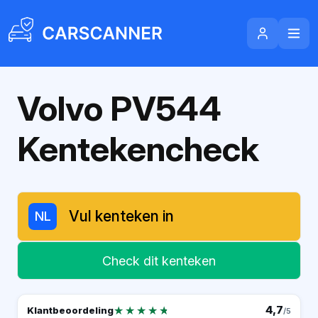
Volvo PV544
Kentekencheck
NL
Check dit kenteken
★★★★★
★★★★★
4,7
Klantbeoordeling
/5