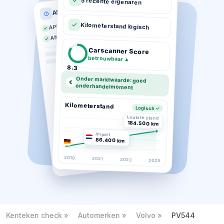
5 recente eigenaren
APK historie
APK geldig tot 03-2026
Kilometerstand logisch
Altijd op tijd gekeurd
Carscanner Score
betrouwbaar
▲
8.3
Onder marktwaarde: goed
€
onderhandelmoment
Kilometerstand
Logisch ✓
Laatste stand
184.500 km
Import
86.400 km
2019
2021
2023
2025
Kenteken check
Automerken
Volvo
PV544