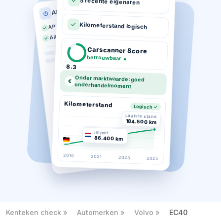
5 recente eigenaren
APK historie
APK geldig tot 03-2026
Kilometerstand logisch
Altijd op tijd gekeurd
Carscanner Score
betrouwbaar
▲
8.3
Onder marktwaarde: goed
€
onderhandelmoment
Kilometerstand
Logisch ✓
Laatste stand
184.500 km
Import
86.400 km
2019
2021
2023
2025
Kenteken check
Automerken
Volvo
EC40