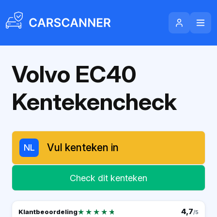
Volvo EC40
Kentekencheck
NL
Check dit kenteken
★★★★★
★★★★★
4,7
Klantbeoordeling
/5