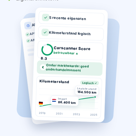
5 recente eigenaren
APK historie
APK geldig tot 03-2026
Kilometerstand logisch
Altijd op tijd gekeurd
Carscanner Score
betrouwbaar
▲
8.3
Onder marktwaarde: goed
€
onderhandelmoment
Kilometerstand
Logisch ✓
Laatste stand
184.500 km
Import
86.400 km
2019
2021
2023
2025