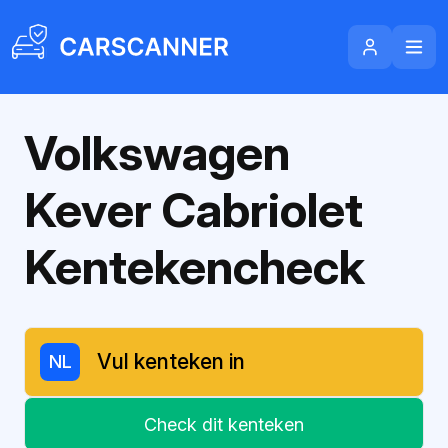
Volkswagen
Kever Cabriolet
Kentekencheck
NL
Check dit kenteken