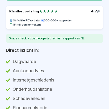
★★★★★
★★★★★
4,7
Klantbeoordeling
/5
Officiële RDW-data
·
300.000+ rapporten
15 miljoen kentekens
Gratis check +
goedkoopste
premium rapport van NL
Direct inzicht in:
Dagwaarde
Aankoopadvies
Internetgeschiedenis
Onderhoudshistorie
Schadeverleden
Eigenarenhistorie