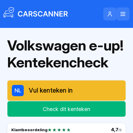
Volkswagen e-up!
Kentekencheck
NL
Check dit kenteken
★★★★★
★★★★★
4,7
Klantbeoordeling
/5