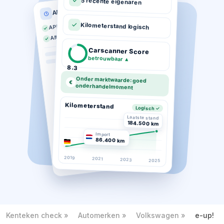
5 recente eigenaren
APK historie
APK geldig tot 03-2026
Kilometerstand logisch
Altijd op tijd gekeurd
Carscanner Score
betrouwbaar
▲
8.3
Onder marktwaarde: goed
€
onderhandelmoment
Kilometerstand
Logisch ✓
Laatste stand
184.500 km
Import
86.400 km
2019
2021
2023
2025
Kenteken check
Automerken
Volkswagen
e-up!