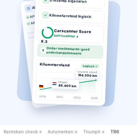
5 recente eigenaren
APK historie
APK geldig tot 03-2026
Kilometerstand logisch
Altijd op tijd gekeurd
Carscanner Score
betrouwbaar
▲
8.3
Onder marktwaarde: goed
€
onderhandelmoment
Kilometerstand
Logisch ✓
Laatste stand
184.500 km
Import
86.400 km
2019
2021
2023
2025
Kenteken check
Automerken
Triumph
TR6