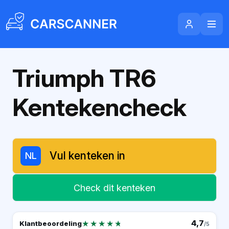
Triumph TR6
Kentekencheck
NL
Check dit kenteken
★★★★★
★★★★★
4,7
Klantbeoordeling
/5