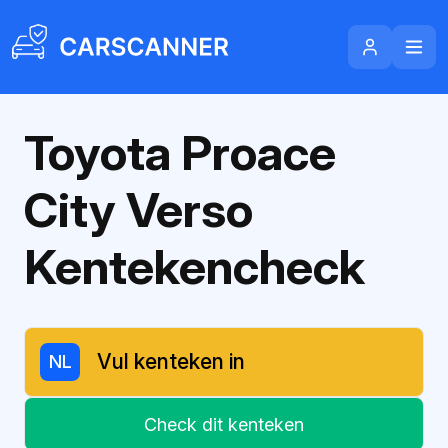
Toyota Proace
City Verso
Kentekencheck
NL
Check dit kenteken