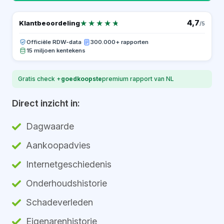
★★★★★
★★★★★
4,7
Klantbeoordeling
/5
Officiële RDW-data
·
300.000+ rapporten
15 miljoen kentekens
Gratis check +
goedkoopste
premium rapport van NL
Direct inzicht in:
Dagwaarde
Aankoopadvies
Internetgeschiedenis
Onderhoudshistorie
Schadeverleden
Eigenarenhistorie