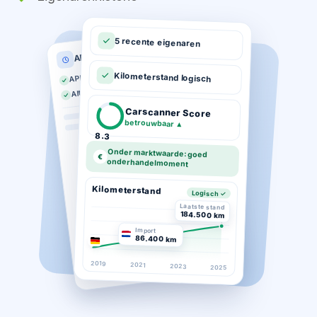
5 recente eigenaren
APK historie
APK geldig tot 03-2026
Kilometerstand logisch
Altijd op tijd gekeurd
Carscanner Score
betrouwbaar
▲
8.3
Onder marktwaarde: goed
€
onderhandelmoment
Kilometerstand
Logisch ✓
Laatste stand
184.500 km
Import
86.400 km
2019
2021
2023
2025