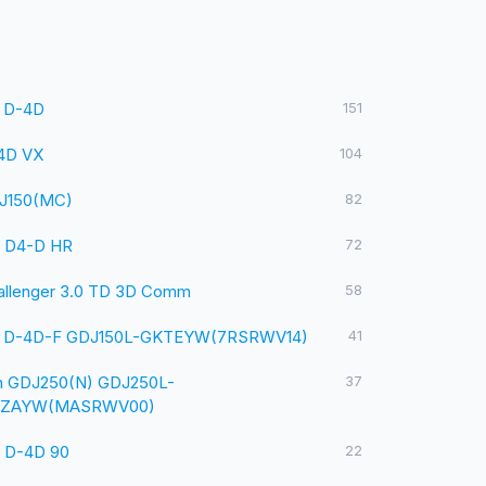
8 D-4D
151
4D VX
104
J150(MC)
82
0 D4-D HR
72
allenger 3.0 TD 3D Comm
58
8 D-4D-F GDJ150L-GKTEYW(7RSRWV14)
41
n GDJ250(N) GDJ250L-
37
ZAYW(MASRWV00)
0 D-4D 90
22