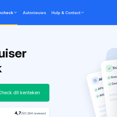
ncheck
Autonieuws
Hulp & Contact
uiser
k
Sc
Gee
APK histor
Gee
APK geldig t
Altijd op tij
Check dit kenteken
4,7
/5
(1.284 reviews)