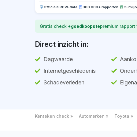
Officiële RDW-data
·
300.000+ rapporten
·
15 milj
Gratis check +
goedkoopste
premium rapport
Direct inzicht in:
Dagwaarde
Aanko
Internetgeschiedenis
Onderh
Schadeverleden
Eigena
Kenteken check
Automerken
Toyota