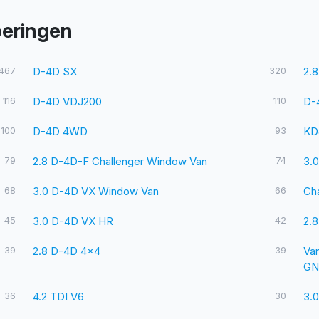
oeringen
467
D-4D SX
320
2.
116
D-4D VDJ200
110
D-
100
D-4D 4WD
93
KD
79
2.8 D-4D-F Challenger Window Van
74
3.
68
3.0 D-4D VX Window Van
66
Ch
45
3.0 D-4D VX HR
42
2.
39
2.8 D-4D 4x4
39
Va
GN
36
4.2 TDI V6
30
3.