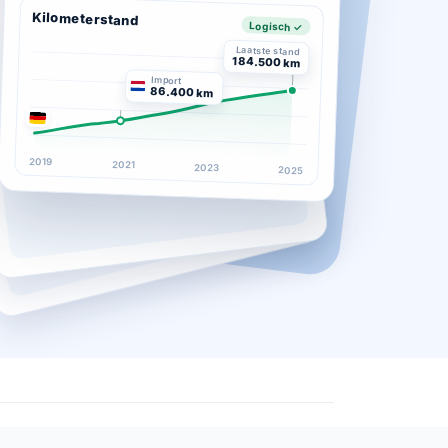
Kilometerstand
Logisch ✓
Laatste stand
184.500 km
Import
86.400 km
2019
2021
2023
2025