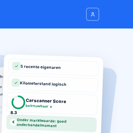
5 recente eigenaren
hadeverleden
n schade geregistreerd
Kilometerstand logisch
ie
n total loss gemeld
ot 03-2026
Carscanner Score
d gekeurd
betrouwbaar
▲
8.3
Onder marktwaarde: goed
€
onderhandelmoment