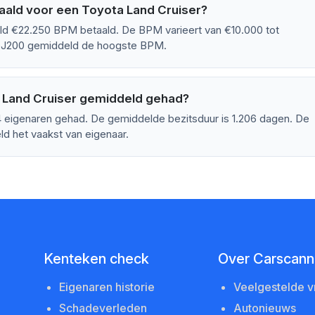
ald voor een Toyota Land Cruiser?
d €22.250 BPM betaald. De BPM varieert van €10.000 tot
VDJ200 gemiddeld de hoogste BPM.
 Land Cruiser gemiddeld gehad?
4 eigenaren gehad. De gemiddelde bezitsduur is 1.206 dagen. De
d het vaakst van eigenaar.
Kenteken check
Over Carscanne
Eigenaren historie
Veelgestelde 
Schadeverleden
Autonieuws