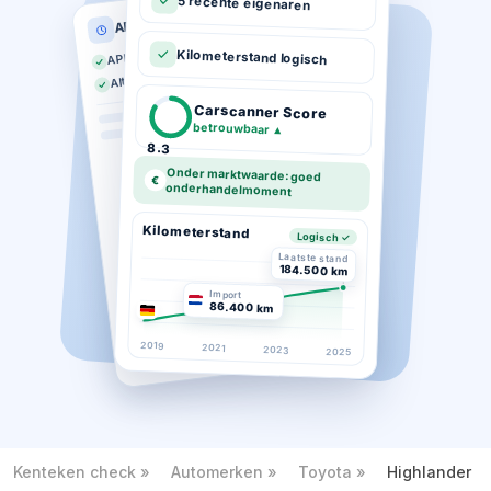
5 recente eigenaren
APK historie
APK geldig tot 03-2026
Kilometerstand logisch
Altijd op tijd gekeurd
Carscanner Score
betrouwbaar
▲
8.3
Onder marktwaarde: goed
€
onderhandelmoment
Kilometerstand
Logisch ✓
Laatste stand
184.500 km
Import
86.400 km
2019
2021
2023
2025
Kenteken check
Automerken
Toyota
Highlander