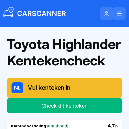
Toyota Highlander
Kentekencheck
NL
Check dit kenteken
★★★★★
★★★★★
4,7
Klantbeoordeling
/5