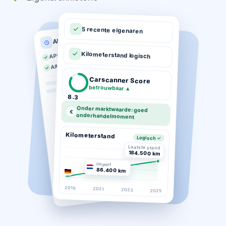
5 recente eigenaren
APK historie
APK geldig tot 03-2026
Kilometerstand logisch
Altijd op tijd gekeurd
Carscanner Score
betrouwbaar
▲
8.3
Onder marktwaarde: goed
€
onderhandelmoment
Kilometerstand
Logisch ✓
Laatste stand
184.500 km
Import
86.400 km
2019
2021
2023
2025