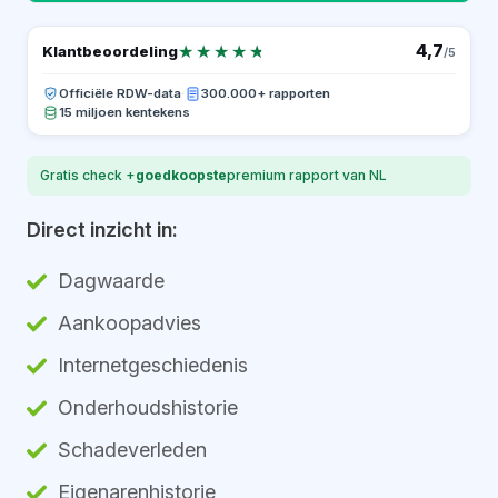
★★★★★
★★★★★
4,7
Klantbeoordeling
/5
Officiële RDW-data
·
300.000+ rapporten
15 miljoen kentekens
Gratis check +
goedkoopste
premium rapport van NL
Direct inzicht in:
Dagwaarde
Aankoopadvies
Internetgeschiedenis
Onderhoudshistorie
Schadeverleden
Eigenarenhistorie