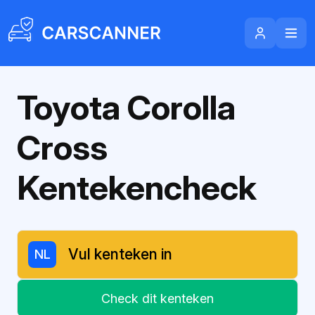
Toyota Corolla
Cross
Kentekencheck
NL
Check dit kenteken