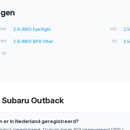
ngen
.040
2.5i AWD EyeSight
450
2.
166
2.5i AWD BP9 Other
59
2.5
28
r Subaru Outback
 er in Nederland geregistreerd?
auto's geregistreerd. Daarvan zijn er 403 geïmporteerd (20%).