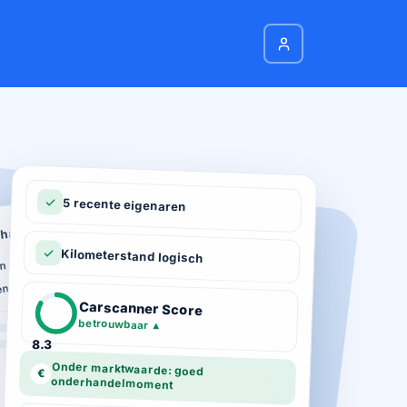
5 recente eigenaren
hadeverleden
n schade geregistreerd
Kilometerstand logisch
ie
n total loss gemeld
ot 03-2026
Carscanner Score
d gekeurd
betrouwbaar
▲
8.3
Onder marktwaarde: goed
€
onderhandelmoment