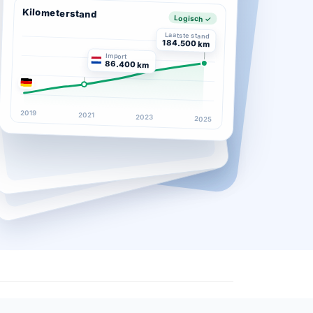
Kilometerstand
Logisch ✓
Laatste stand
184.500 km
Import
86.400 km
2019
2021
2023
2025