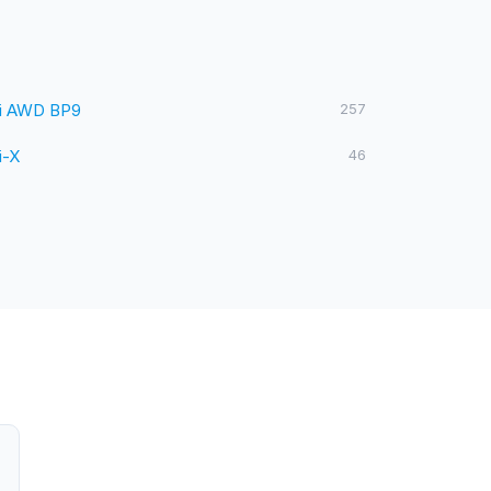
5i AWD BP9
257
i-X
46