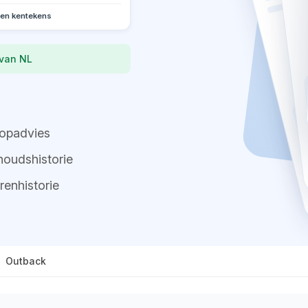
oen kentekens
 van NL
opadvies
oudshistorie
renhistorie
Outback