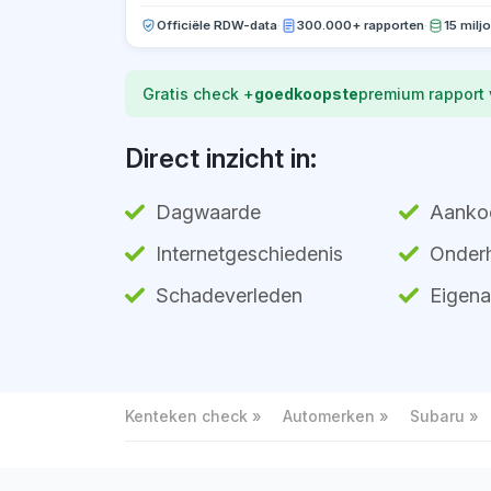
Officiële RDW-data
·
300.000+ rapporten
·
15 milj
Gratis check +
goedkoopste
premium rapport
Direct inzicht in:
Dagwaarde
Aanko
Internetgeschiedenis
Onderh
Schadeverleden
Eigena
Kenteken check
Automerken
Subaru