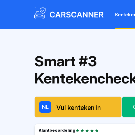
Kenteke
Smart #3
Kentekenchec
NL
★★★★★
★★★★★
Klantbeoordeling