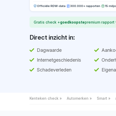
Officiële RDW-data
·
300.000+ rapporten
·
15 milj
Gratis check +
goedkoopste
premium rapport
Direct inzicht in:
Dagwaarde
Aanko
Internetgeschiedenis
Onderh
Schadeverleden
Eigena
Kenteken check
Automerken
Smart