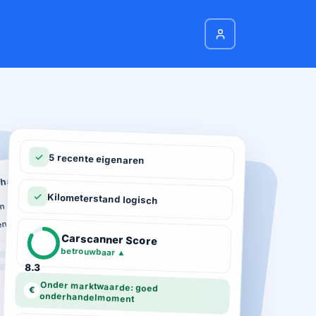
5 recente eigenaren
hadeverleden
n schade geregistreerd
Kilometerstand logisch
ie
n total loss gemeld
ot 03-2026
Carscanner Score
d gekeurd
betrouwbaar
▲
8.3
Onder marktwaarde: goed
€
onderhandelmoment