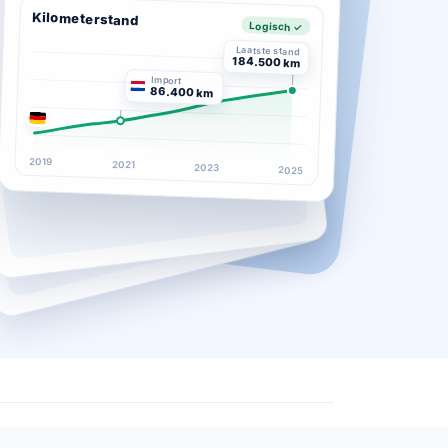
Kilometerstand
Logisch ✓
Laatste stand
184.500 km
Import
86.400 km
2019
2021
2023
2025