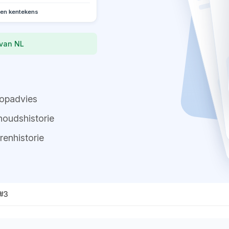
oen kentekens
 van NL
opadvies
oudshistorie
renhistorie
#3