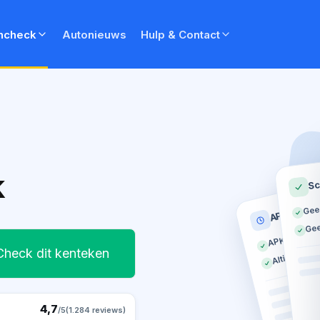
ncheck
Autonieuws
Hulp & Contact
k
Sc
Gee
APK histor
Gee
APK geldig t
Altijd op tij
Check dit kenteken
4,7
/5
(1.284 reviews)