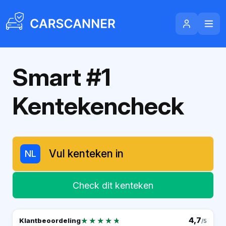
Smart #1
Kentekencheck
NL
Check dit kenteken
★★★★★
★★★★★
4,7
Klantbeoordeling
/5