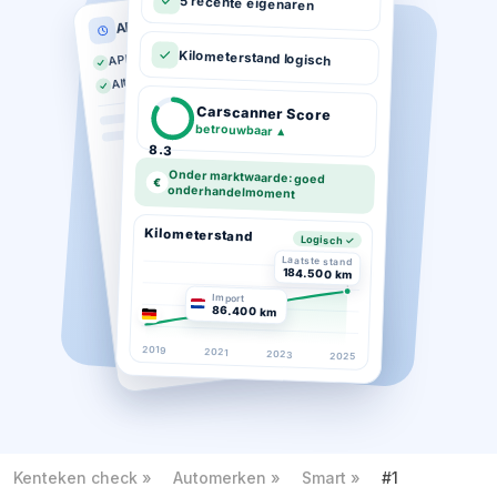
5 recente eigenaren
APK historie
APK geldig tot 03-2026
Kilometerstand logisch
Altijd op tijd gekeurd
Carscanner Score
betrouwbaar
▲
8.3
Onder marktwaarde: goed
€
onderhandelmoment
Kilometerstand
Logisch ✓
Laatste stand
184.500 km
Import
86.400 km
2019
2021
2023
2025
Kenteken check
Automerken
Smart
#1