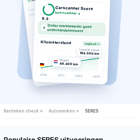
Carscanner Score
betrouwbaar
▲
8.3
Onder marktwaarde: goed
€
onderhandelmoment
Kilometerstand
Logisch ✓
Laatste stand
184.500 km
Import
86.400 km
2019
2021
2023
2025
Kenteken check
Automerken
SERES
Populaire SERES uitvoeringen