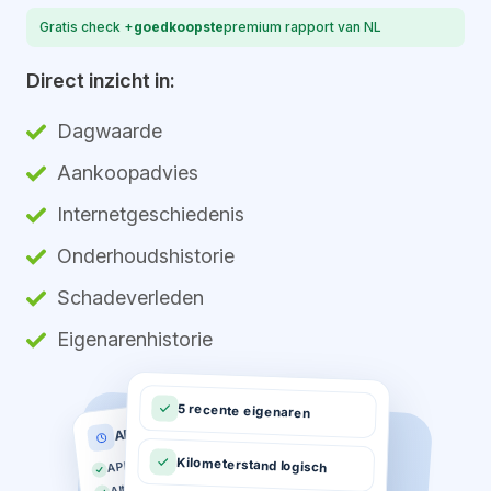
Gratis check +
goedkoopste
premium rapport van NL
Direct inzicht in:
Dagwaarde
Aankoopadvies
Internetgeschiedenis
Onderhoudshistorie
Schadeverleden
Eigenarenhistorie
5 recente eigenaren
APK historie
APK geldig tot 03-2026
Kilometerstand logisch
Altijd op tijd gekeurd