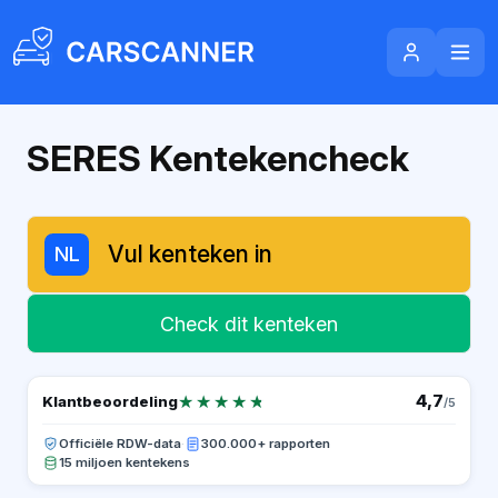
SERES Kentekencheck
NL
Check dit kenteken
★★★★★
★★★★★
4,7
Klantbeoordeling
/5
Officiële RDW-data
·
300.000+ rapporten
15 miljoen kentekens