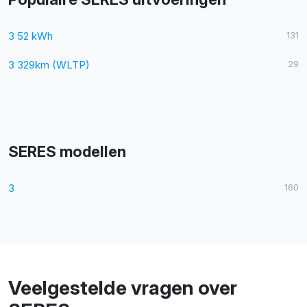
3 52 kWh
131
3 329km (WLTP)
29
SERES modellen
3
160
Veelgestelde vragen over