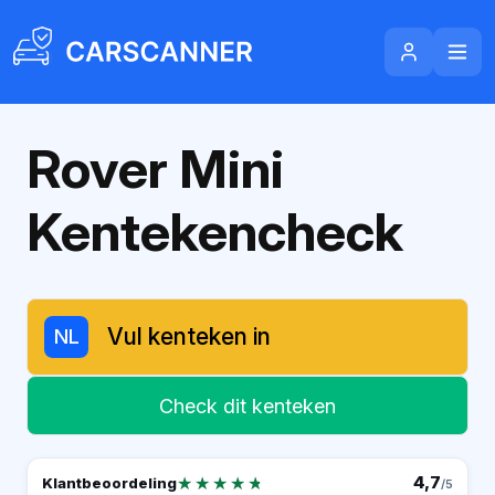
Rover Mini
Kentekencheck
NL
Check dit kenteken
★★★★★
★★★★★
4,7
Klantbeoordeling
/5