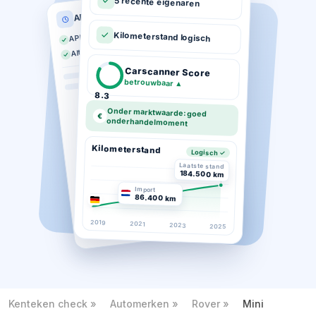
5 recente eigenaren
APK historie
APK geldig tot 03-2026
Kilometerstand logisch
Altijd op tijd gekeurd
Carscanner Score
betrouwbaar
▲
8.3
Onder marktwaarde: goed
€
onderhandelmoment
Kilometerstand
Logisch ✓
Laatste stand
184.500 km
Import
86.400 km
2019
2021
2023
2025
Kenteken check
Automerken
Rover
Mini