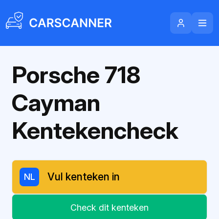
Porsche 718
Cayman
Kentekencheck
NL
Check dit kenteken