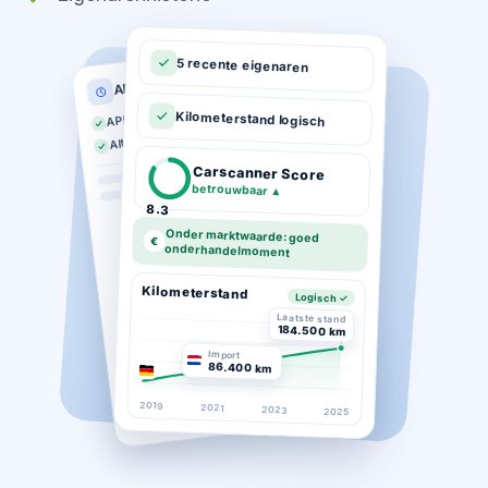
5 recente eigenaren
APK historie
APK geldig tot 03-2026
Kilometerstand logisch
Altijd op tijd gekeurd
Carscanner Score
betrouwbaar
▲
8.3
Onder marktwaarde: goed
€
onderhandelmoment
Kilometerstand
Logisch ✓
Laatste stand
184.500 km
Import
86.400 km
2019
2021
2023
2025