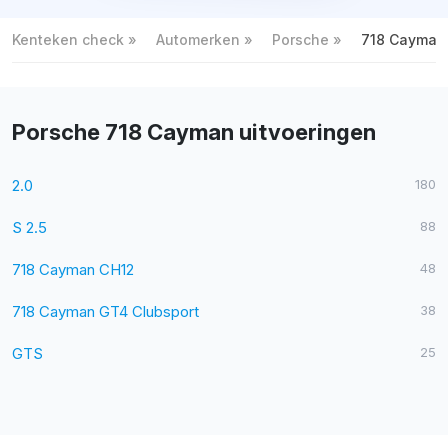
Kenteken check
Automerken
Porsche
718 Cayman
Porsche 718 Cayman uitvoeringen
2.0
180
S 2.5
88
718 Cayman CH12
48
718 Cayman GT4 Clubsport
38
GTS
25