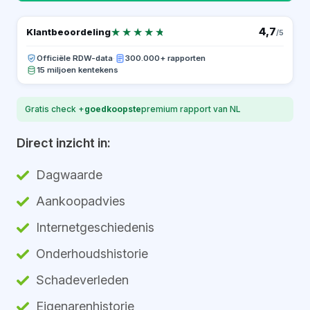
★★★★★
★★★★★
4,7
Klantbeoordeling
/5
Officiële RDW-data
·
300.000+ rapporten
15 miljoen kentekens
Gratis check +
goedkoopste
premium rapport van NL
Direct inzicht in:
Dagwaarde
Aankoopadvies
Internetgeschiedenis
Onderhoudshistorie
Schadeverleden
Eigenarenhistorie